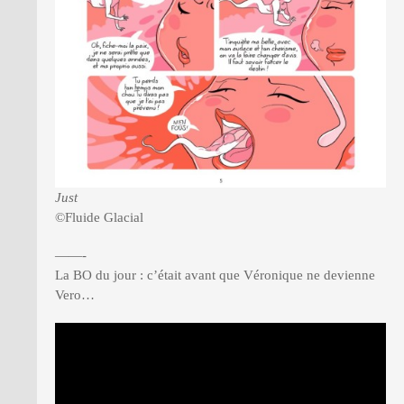
Just
©Fluide Glacial
——-
La BO du jour : c’était avant que Véronique ne devienne
Vero…