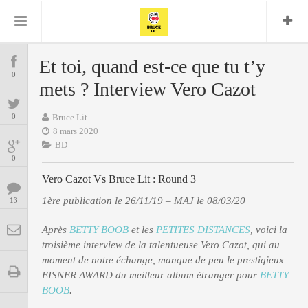
Bruce Lit
Bullshit Detector
Comics
Cyrille M
DC
Daredevil
Dark Horse
Et toi, quand est-ce que tu t’y
COMICS
Delcourt
0
Eddy Vanleffe
Edwige
mets ? Interview Vero Cazot
Encyclopegeek
Figure
Dupont
MANGAS
Replay
Focus
Frank Miller
Garth Ennis
0
Bruce Lit
image
Graphic Novel
Glénat
8 mars 2020
JP
Independants
JB Vu Van
BD
BD
Nguyen
Mangas
0
Lug
Marvel
Vero Cazot Vs Bruce Lit : Round 3
Musique
Mattie boy
ENCYCLOPEGEEK
Panini
1ère publication le 26/11/19 – MAJ le 08/03/20
13
Presse
Patrick Faivre
Présence
CINE-SERIES-ANIME
Rock
Semic
Après
Punisher
BETTY BOOB
et les
PETITES DISTANCES
, voici la
Teamup
Special Guest
troisième interview de la talentueuse Vero Cazot, qui au
Spidey
Superman
Tornado
moment de notre échange, manque de peu le prestigieux
Urban
xmen
Vertigo
MUSIQUE
EISNER AWARD du meilleur album étranger pour
BETTY
BOOB
.
LA BRUCE TEAM : SAISON 13