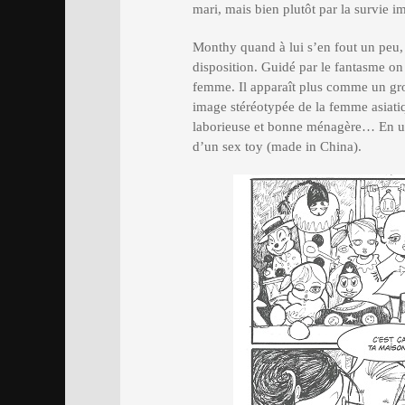
mari, mais bien plutôt par la survie i
Monthy quand à lui s’en fout un peu, t
disposition. Guidé par le fantasme on
femme. Il apparaît plus comme un gr
image stéréotypée de la femme asiati
laborieuse et bonne ménagère… En 
d’un sex toy (made in China).