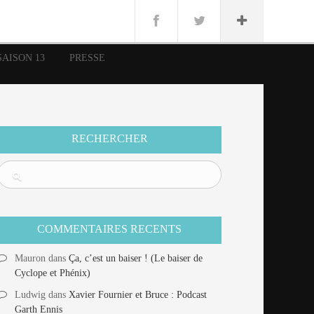
n
Lug
ue
SAISON 13
PRESSE
nce
erman
n
RECHERCHER
COMMENTAIRES RECENTS
Mauron
dans
Ça, c’est un baiser ! (Le baiser de
Cyclope et Phénix)
Ludwig
dans
Xavier Fournier et Bruce : Podcast
Garth Ennis