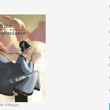
hh !
©Paquet