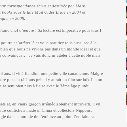
par correspondance
écrite et dessinée par Mark
 books sous le titre
Mail Order Bride
en 2004 et
Paquet en 2008.
 franc chef d’œuvre ! Sa lecture est impérative pour tous !
urrait s’arrêter là et vous partiriez tous aussi sec à la
s bien que nous ne vivons pas dans un monde idéal et que
re convaincus… Je vais donc m’atteler à cette noble mais
 ans. Il vit à Bandini, une petite ville canadienne. Malgré
re puceau (à 2 ans prés il y aurait un film sur lui). Il a un
t se sent bien plus à l’aise avec le 3éme âge plutôt
ets et, en vieux garçon irrémédiablement introverti, il vit
tre colifichets made in China et collectors Nippons.
ugié dans le monde de l’enfance au point d’en faire sa