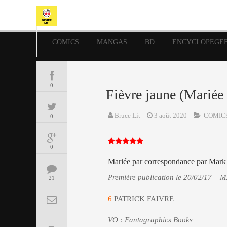
COMICS
MANGAS
BD
ENCYCLOPEGE
0
Fièvre jaune (Mariée
Bruce Lit
3 août 2020
COMIC
0
0
Mariée par correspondance par Mark
Première publication le 20/02/17 – M
21
6
PATRICK FAIVRE
VO : Fantagraphics Books