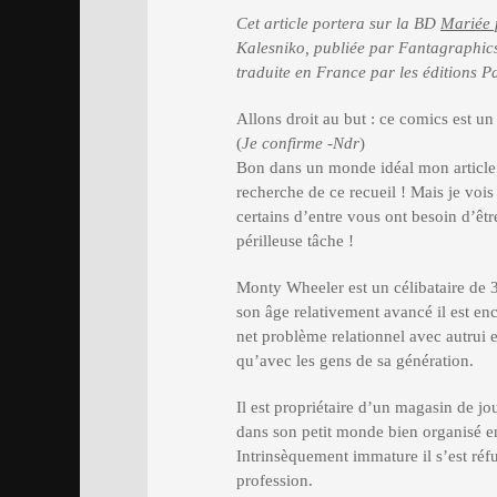
Cet article portera sur la BD
Mariée 
Kalesniko, publiée par Fantagraphics
traduite en France par les éditions 
Allons droit au but : ce comics est un
(
Je confirme -Ndr
)
Bon dans un monde idéal mon article po
recherche de ce recueil ! Mais je voi
certains d’entre vous ont besoin d’êt
périlleuse tâche !
Monty Wheeler est un célibataire de 38
son âge relativement avancé il est enco
net problème relationnel avec autrui e
qu’avec les gens de sa génération.
Il est propriétaire d’un magasin de jou
dans son petit monde bien organisé en
Intrinsèquement immature il s’est réf
profession.