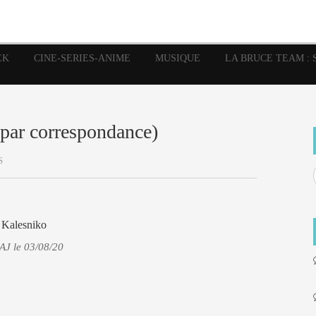
image
Graphic Novel
Glénat
Garth Ennis
JP Nguye
Independants
JB Vu Van
Marvel
Mangas
Musiq
Mattie boy
EK
CINE-SERIES-ANIME
MUSIQUE
LA BRUCE TEAM : 
Panini
Prése
Presse
Patrick Faivre
Rock
Semic
Special Guest
Spidey
Sup
Punisher
Tornado
Urban
xme
Teamup
Vertigo
 par correspondance)
S
 Kalesniko
AJ le 03/08/20