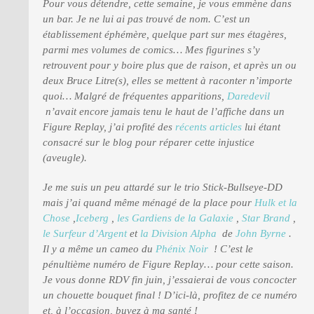
Pour vous détendre, cette semaine, je vous emmène dans
un bar. Je ne lui ai pas trouvé de nom. C’est un
établissement éphémère, quelque part sur mes étagères,
PRESSE
parmi mes volumes de comics… Mes figurines s’y
retrouvent pour y boire plus que de raison, et après un ou
deux Bruce Litre(s), elles se mettent à raconter n’importe
quoi…
Malgré de fréquentes apparitions,
Daredevil
n’avait encore jamais tenu le haut de l’affiche dans un
Figure Replay, j’ai profité des
récents articles
lui étant
consacré sur le blog pour réparer cette injustice
(aveugle).
Je me suis un peu attardé sur le trio Stick-Bullseye-DD
mais j’ai quand même ménagé de la place pour
Hulk et la
Chose
,
Iceberg
,
les Gardiens de la Galaxie
,
Star Brand
,
le Surfeur d’Argent
et
la Division Alpha
de
John Byrne
.
Il y a même un cameo du
Phénix Noir
!
C’est le
pénultième numéro de Figure Replay… pour cette saison.
Je vous donne RDV fin juin, j’essaierai de vous concocter
un chouette bouquet final ! D’ici-là, profitez de ce numéro
et, à l’occasion, buvez à ma santé !