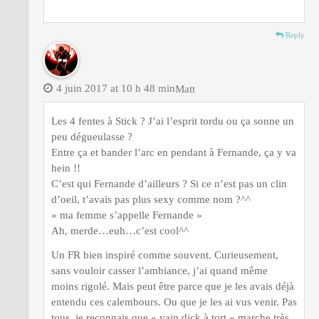
Reply
4 juin 2017 at 10 h 48 min
Matt
Les 4 fentes à Stick ? J’ai l’esprit tordu ou ça sonne un
peu dégueulasse ?
Entre ça et bander l’arc en pendant à Fernande, ça y va
hein !!
C’est qui Fernande d’ailleurs ? Si ce n’est pas un clin
d’oeil, t’avais pas plus sexy comme nom ?^^
« ma femme s’appelle Fernande »
Ah, merde…euh…c’est cool^^
Un FR bien inspiré comme souvent. Curieusement,
sans vouloir casser l’ambiance, j’ai quand même
moins rigolé. Mais peut être parce que je les avais déjà
entendu ces calembours. Ou que je les ai vus venir. Pas
tous, je reconnais que « vain dick à tort » marche très