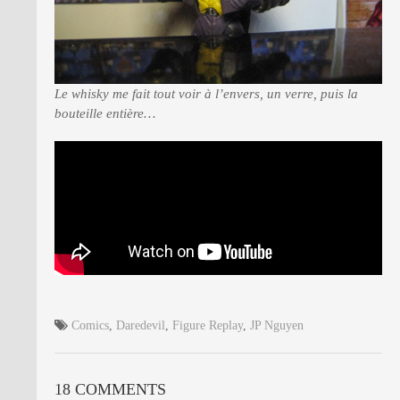
Le whisky me fait tout voir à l’envers, un verre, puis la
bouteille entière…
Comics
,
Daredevil
,
Figure Replay
,
JP Nguyen
18 COMMENTS