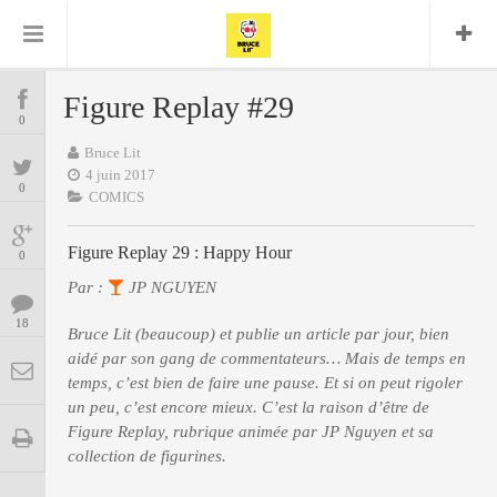
Bruce Lit
Bullshit Detector
Comics
Cyrille M
DC
Daredevil
Dark Horse
Figure Replay #29
COMICS
Delcourt
0
Eddy Vanleffe
Edwige
Encyclopegeek
Figure
Dupont
Bruce Lit
MANGAS
Replay
Focus
Frank Miller
Garth Ennis
4 juin 2017
0
image
Graphic Novel
Glénat
COMICS
JP
Independants
JB Vu Van
BD
Nguyen
Figure Replay 29 : Happy Hour
Mangas
0
Lug
Marvel
Par :
JP NGUYEN
Musique
Mattie boy
ENCYCLOPEGEEK
Panini
18
Presse
Patrick Faivre
Bruce Lit (beaucoup) et publie un article par jour, bien
aidé par son gang de commentateurs… Mais de temps en
Présence
CINE-SERIES-ANIME
Rock
Semic
Punisher
temps, c’est bien de faire une pause. Et si on peut rigoler
Teamup
Special Guest
Spidey
Superman
un peu, c’est encore mieux. C’est la raison d’être de
Tornado
Urban
xmen
Vertigo
MUSIQUE
Figure Replay, rubrique animée par JP Nguyen et sa
collection de figurines.
LA BRUCE TEAM : SAISON 13