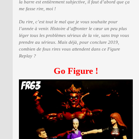
la barre est entièrement subjective, il faut d’abord que ça
me fasse rire, moi !
Du rire, c’est tout le mal que je vous souhaite pour
l’année à venir. Histoire d’affronter le cœur un peu plus
léger tous les problèmes sérieux de la vie, sans trop vous
prendre au sérieux. Mais déjà, pour conclure 2019,
combien de fous rires vous attendent dans ce Figure
Replay ?
Go Figure !