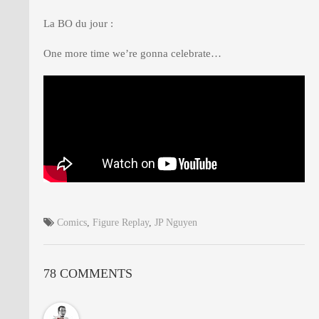
La BO du jour :
One more time we’re gonna celebrate…
Comics
,
Figure Replay
,
JP Nguyen
78 COMMENTS