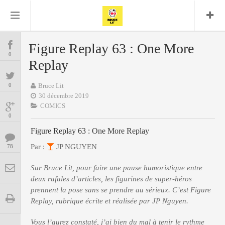
Bruce Lit
Bullshit Detector
Comics
Cyrille M
DC
Daredevil
Dark Horse
Figure Replay 63 : One More
COMICS
Delcourt
0
Eddy Vanleffe
Edwige
Replay
Encyclopegeek
Figure
Dupont
MANGAS
Replay
Focus
Frank Miller
Garth Ennis
0
Bruce Lit
image
Graphic Novel
Glénat
30 décembre 2019
JP
Independants
JB Vu Van
COMICS
BD
Nguyen
Mangas
0
Lug
Marvel
Figure Replay 63 : One More Replay
Musique
Mattie boy
ENCYCLOPEGEEK
Panini
Par :
JP NGUYEN
78
Presse
Patrick Faivre
Présence
CINE-SERIES-ANIME
Rock
Semic
Sur Bruce Lit, pour faire une pause humoristique entre
Punisher
Teamup
Special Guest
deux rafales d’articles, les figurines de super-héros
Spidey
Superman
Tornado
prennent la pose sans se prendre au sérieux. C’est Figure
Urban
xmen
Vertigo
MUSIQUE
Replay, rubrique écrite et réalisée par JP Nguyen.
Vous l’aurez constaté, j’ai bien du mal à tenir le rythme
LA BRUCE TEAM : SAISON 13