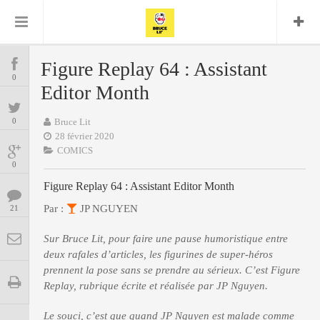
Bruce Lit
Bullshit Detector
Comics
Cyrille M
DC
Daredevil
Dark Horse
Figure Replay 64 : Assistant
COMICS
Delcourt
0
Eddy Vanleffe
Edwige
Editor Month
Encyclopegeek
Figure
Dupont
MANGAS
Replay
Focus
Frank Miller
Garth Ennis
0
Bruce Lit
image
Graphic Novel
Glénat
28 février 2020
JP
Independants
JB Vu Van
COMICS
BD
Nguyen
Mangas
0
Lug
Marvel
Figure Replay 64 : Assistant Editor Month
Musique
Mattie boy
ENCYCLOPEGEEK
Panini
Par :
JP NGUYEN
21
Presse
Patrick Faivre
Présence
CINE-SERIES-ANIME
Rock
Semic
Sur Bruce Lit, pour faire une pause humoristique entre
Punisher
Teamup
Special Guest
deux rafales d’articles, les figurines de super-héros
Spidey
Superman
Tornado
prennent la pose sans se prendre au sérieux. C’est Figure
Urban
xmen
Vertigo
MUSIQUE
Replay, rubrique écrite et réalisée par JP Nguyen.
Le souci, c’est que quand JP Nguyen est malade comme
LA BRUCE TEAM : SAISON 13