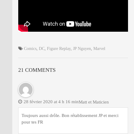
Comics
,
DC
,
Figure Replay
,
JP Nguyen
,
Marvel
21 COMMENTS
28 février 2020 at 4 h 16 min
Matt et Maticien
Toujours aussi drôle. Bon rétablissement JP et merci
pour tes FR