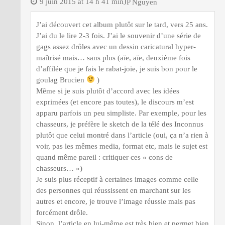
9 juin 2015 at 14 h 41 min
JP Nguyen
J’ai découvert cet album plutôt sur le tard, vers 25 ans.
J’ai du le lire 2-3 fois. J’ai le souvenir d’une série de
gags assez drôles avec un dessin caricatural hyper-
maîtrisé mais… sans plus (aïe, aïe, deuxième fois
d’affilée que je fais le rabat-joie, je suis bon pour le
goulag Brucien
)
Même si je suis plutôt d’accord avec les idées
exprimées (et encore pas toutes), le discours m’est
apparu parfois un peu simpliste. Par exemple, pour les
chasseurs, je préfère le sketch de la télé des Inconnus
plutôt que celui montré dans l’article (oui, ça n’a rien à
voir, pas les mêmes media, format etc, mais le sujet est
quand même pareil : critiquer ces « cons de
chasseurs… »)
Je suis plus réceptif à certaines images comme celle
des personnes qui réussissent en marchant sur les
autres et encore, je trouve l’image réussie mais pas
forcément drôle.
Sinon, l’article en lui-même est très bien et permet bien