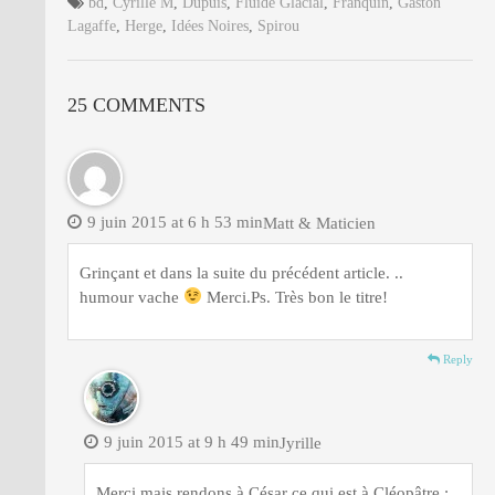
bd
,
Cyrille M
,
Dupuis
,
Fluide Glacial
,
Franquin
,
Gaston
Lagaffe
,
Herge
,
Idées Noires
,
Spirou
25 COMMENTS
9 juin 2015 at 6 h 53 min
Matt & Maticien
Grinçant et dans la suite du précédent article. ..
humour vache
Merci.Ps. Très bon le titre!
Reply
9 juin 2015 at 9 h 49 min
Jyrille
Merci mais rendons à César ce qui est à Cléopâtre :