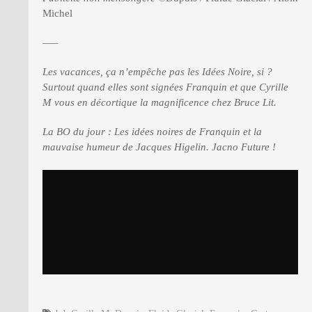
Michel
—–
Les vacances, ça n’empêche pas les Idées Noire, si ?
Surtout quand elles sont signées Franquin et que Cyrille
M vous en décortique la magnificence chez Bruce Lit.
La BO du jour : Les idées noires de Franquin et la
mauvaise humeur de Jacques Higelin. Jacno Future !