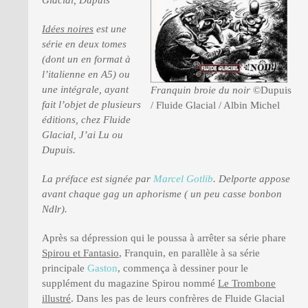
Glacial, Dupuis
Idées noires
est une
PRESSE
série en deux tomes
(dont un en format à
l’italienne en A5) ou
une intégrale, ayant
Franquin broie du noir
©Dupuis
fait l’objet de plusieurs
/ Fluide Glacial / Albin Michel
éditions, chez Fluide
Glacial, J’ai Lu ou
Dupuis.
La préface est signée par
Marcel Gotlib
. Delporte appose
avant chaque gag un aphorisme ( un peu casse bonbon
Ndlr).
Après sa dépression qui le poussa à arrêter sa série phare
Spirou et Fantasio
, Franquin, en parallèle à sa série
principale
Gaston
, commença à dessiner pour le
supplément du magazine Spirou nommé
Le Trombone
illustré
. Dans les pas de leurs confrères de Fluide Glacial