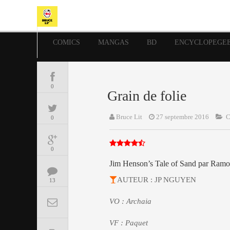
COMICS
MANGAS
BD
ENCYCLOPEGE
0
Grain de folie
Bruce Lit
27 septembre 2016
0
0
Jim Henson’s Tale of Sand par Ramo
AUTEUR : JP NGUYEN
13
VO : Archaia
VF : Paquet