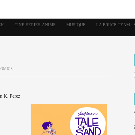
image
Graphic Novel
Glénat
Garth Ennis
JP Nguye
Independants
JB Vu Van
Marvel
Mangas
Musiq
Mattie boy
EK
CINE-SERIES-ANIME
MUSIQUE
LA BRUCE TEAM : 
Panini
Prése
Presse
Patrick Faivre
Rock
Semic
Special Guest
Spidey
Sup
Punisher
Tornado
Urban
xme
Teamup
Vertigo
COMICS
n K. Perez