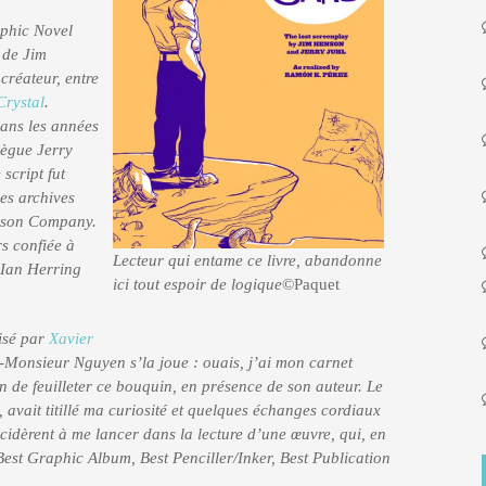
phic Novel
 de Jim
créateur, entre
Crystal
.
dans les années
lègue Jerry
 script fut
es archives
enson Company.
s confiée à
Lecteur qui entame ce livre, abandonne
 Ian Herring
ici tout espoir de logique
©Paquet
nisé par
Xavier
(-Monsieur Nguyen s’la joue : ouais, j’ai mon carnet
on de feuilleter ce bouquin, en présence de son auteur. Le
 avait titillé ma curiosité et quelques échanges cordiaux
écidèrent à me lancer dans la lecture d’une œuvre, qui, en
est Graphic Album, Best Penciller/Inker, Best Publication