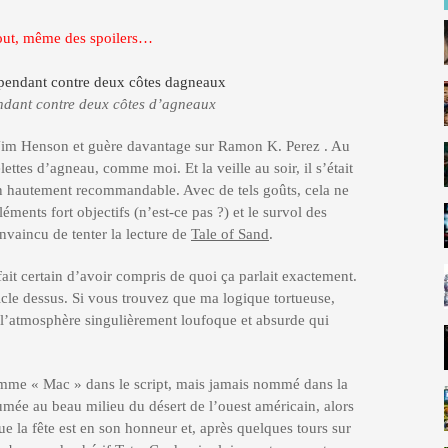
tout, même des spoilers…
dant contre deux côtes d’agneaux
 Jim Henson et guère davantage sur Ramon K. Perez . Au
lettes d’agneau, comme moi. Et la veille au soir, il s’était
n hautement recommandable. Avec de tels goûts, cela ne
éments fort objectifs (n’est-ce pas ?) et le survol des
nvaincu de tenter la lecture de
Tale of Sand
.
 fait certain d’avoir compris de quoi ça parlait exactement.
rticle dessus. Si vous trouvez que ma logique tortueuse,
 l’atmosphère singulièrement loufoque et absurde qui
mme « Mac » dans le script, mais jamais nommé dans la
ée au beau milieu du désert de l’ouest américain, alors
que la fête est en son honneur et, après quelques tours sur