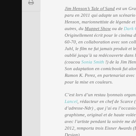
Jim Henson’s Tale of Sand
est un Gra
paru en 2011 qui adapte un scénario
Henson, marionnettiste de légende et 
autres, du
Muppet Show
ou de
Dark 
Originellement écrit pour le cinéma 
60-70, en collaboration avec son col
Juhl, le film ne fut jamais produit et le
oublié jusqu’à sa redécouverte dans l
(coucou
Sonia Smith
!) de la Jim H
Son adaptation en comicbook fut alor
Ramon K. Perez, en partenariat avec
pour la mise en couleurs.
C’est lors d’un restau lyonnais orga
Lancel
, rédacteur en chef de Scarce 
d’adresse-Ndr) , que j’ai eu l’occasi
graphisme, original et de haute volée,
avec l’artiste pendant la soirée me d
2012, remporta trois Eisner Awards (B
Design)