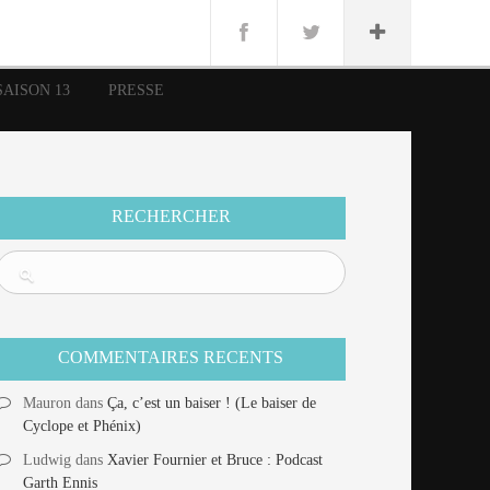
n
Lug
ue
SAISON 13
PRESSE
nce
erman
n
RECHERCHER
COMMENTAIRES RECENTS
Mauron
dans
Ça, c’est un baiser ! (Le baiser de
Cyclope et Phénix)
Ludwig
dans
Xavier Fournier et Bruce : Podcast
Garth Ennis