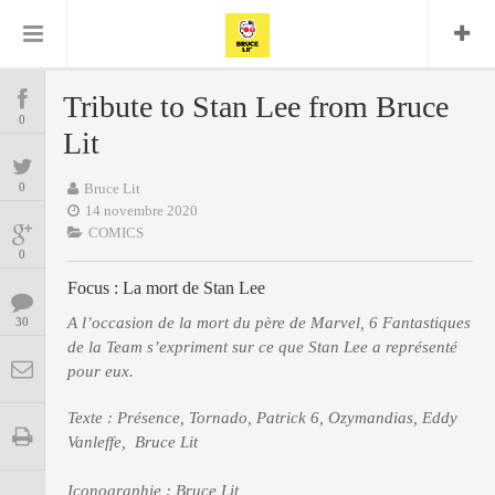
Bruce Lit
Bullshit Detector
Comics
Cyrille M
DC
Daredevil
Dark Horse
Tribute to Stan Lee from Bruce
COMICS
Delcourt
0
Eddy Vanleffe
Edwige
Lit
Encyclopegeek
Figure
Dupont
MANGAS
Replay
Focus
Frank Miller
Garth Ennis
0
Bruce Lit
image
Graphic Novel
Glénat
14 novembre 2020
JP
Independants
JB Vu Van
COMICS
BD
Nguyen
Mangas
0
Lug
Marvel
Focus : La mort de Stan Lee
Musique
Mattie boy
ENCYCLOPEGEEK
Panini
A l’occasion de la mort du père de Marvel, 6 Fantastiques
30
Presse
Patrick Faivre
de la Team s’expriment sur ce que Stan Lee a représenté
Présence
CINE-SERIES-ANIME
Rock
Semic
Punisher
pour eux.
Teamup
Special Guest
Spidey
Superman
Tornado
Texte : Présence, Tornado, Patrick 6, Ozymandias, Eddy
Urban
xmen
Vertigo
MUSIQUE
Vanleffe, Bruce Lit
Iconographie : Bruce Lit
LA BRUCE TEAM : SAISON 13