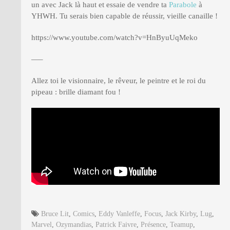
un avec Jack là haut et essaie de vendre ta
Parabole
à
YHWH. Tu serais bien capable de réussir, vieille canaille !
https://www.youtube.com/watch?v=HnByuUqMeko
—–
Allez toi le visionnaire, le rêveur, le peintre et le roi du
pipeau : brille diamant fou !
Bruce Lit
,
Comics
,
Eddy Vanleffe
,
Focus
,
Jack Kirby
,
Lug
,
Marvel
,
Ozymandias
,
Patrick Faivre
,
Présence
,
Teamup
,