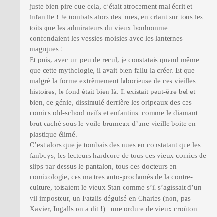
juste bien pire que cela, c’était atrocement mal écrit et
infantile ! Je tombais alors des nues, en criant sur tous les
toits que les admirateurs du vieux bonhomme
confondaient les vessies moisies avec les lanternes
magiques !
Et puis, avec un peu de recul, je constatais quand même
que cette mythologie, il avait bien fallu la créer. Et que
malgré la forme extrêmement laborieuse de ces vieilles
histoires, le fond était bien là. Il existait peut-être bel et
bien, ce génie, dissimulé derrière les oripeaux des ces
comics old-school naïfs et enfantins, comme le diamant
brut caché sous le voile brumeux d’une vieille boite en
plastique élimé.
C’est alors que je tombais des nues en constatant que les
fanboys, les lecteurs hardcore de tous ces vieux comics de
slips par dessus le pantalon, tous ces docteurs en
comixologie, ces maitres auto-proclamés de la contre-
culture, toisaient le vieux Stan comme s’il s’agissait d’un
vil imposteur, un Fatalis déguisé en Charles (non, pas
Xavier, Ingalls on a dit !) ; une ordure de vieux croûton