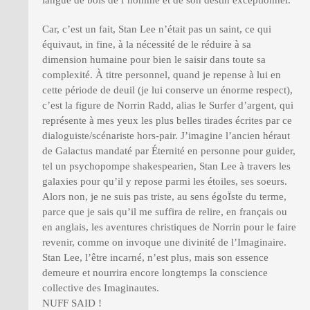
langue de bois de l’homme et de son destin exceptionnel.
Car, c’est un fait, Stan Lee n’était pas un saint, ce qui
équivaut, in fine, à la nécessité de le réduire à sa
dimension humaine pour bien le saisir dans toute sa
complexité. À titre personnel, quand je repense à lui en
cette période de deuil (je lui conserve un énorme respect),
c’est la figure de Norrin Radd, alias le Surfer d’argent, qui
représente à mes yeux les plus belles tirades écrites par ce
dialoguiste/scénariste hors-pair. J’imagine l’ancien héraut
de Galactus mandaté par Éternité en personne pour guider,
tel un psychopompe shakespearien, Stan Lee à travers les
galaxies pour qu’il y repose parmi les étoiles, ses soeurs.
Alors non, je ne suis pas triste, au sens égoÏste du terme,
parce que je sais qu’il me suffira de relire, en français ou
en anglais, les aventures christiques de Norrin pour le faire
revenir, comme on invoque une divinité de l’Imaginaire.
Stan Lee, l’être incarné, n’est plus, mais son essence
demeure et nourrira encore longtemps la conscience
collective des Imaginautes.
NUFF SAID !