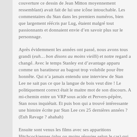
couverture ce dessin de Jean Mitton moyennement
ressemblant) avait fait de lui une icône intouchable. Les
commentaires du Stan dans les premiers numéros, bien
que largement réécris par Lug, étaient malgré tout
passionnants et donnaient envie d’en savoir plus sur le
personnage.
Après évidemment les années ont passé, nous avons tous
grandi (
euh… bon disons au moins vieilli
) et notre regard a
changé. Avec le temps Stanley est d’avantage apparu
comme un baratineur au bagout trop volubile pour être
honnête. Qui n’a jamais entendu une interview de Stan
Lee ne sait pas ce que la langue de bois veut dire ! Le
politiquement correct était le maitre mot de son discours. A
mi-chemin entre un VRP sous acide et Pervers-pépère,
Stan nous inquiétait. Et puis bon qui a trouvé intéressante
une histoire écrite par Stan Lee ces 25 dernières années ?
(Euh Ravage ? ahahah)
Ensuite sont venus les films avec ses apparitions
Hitchcockiennes (plus ou moins réussies selon le cas) qui