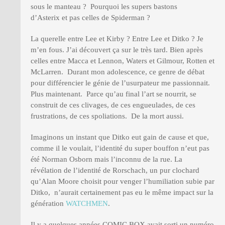
sous le manteau ? Pourquoi les supers bastons
d’Asterix et pas celles de Spiderman ?
La querelle entre Lee et Kirby ? Entre Lee et Ditko ? Je
m’en fous. J’ai découvert ça sur le très tard. Bien après
celles entre Macca et Lennon, Waters et Gilmour, Rotten et
McLarren. Durant mon adolescence, ce genre de débat
pour différencier le génie de l’usurpateur me passionnait.
Plus maintenant. Parce qu’au final l’art se nourrit, se
construit de ces clivages, de ces engueulades, de ces
frustrations, de ces spoliations. De la mort aussi.
Imaginons un instant que Ditko eut gain de cause et que,
comme il le voulait, l’identité du super bouffon n’eut pas
été Norman Osborn mais l’inconnu de la rue. La
révélation de l’identité de Rorschach, un pur clochard
qu’Alan Moore choisit pour venger l’humiliation subie par
Ditko, n’aurait certainement pas eu le même impact sur la
génération
WATCHMEN
.
Il y a quelques années COMIC BOX avait sorti un numéro