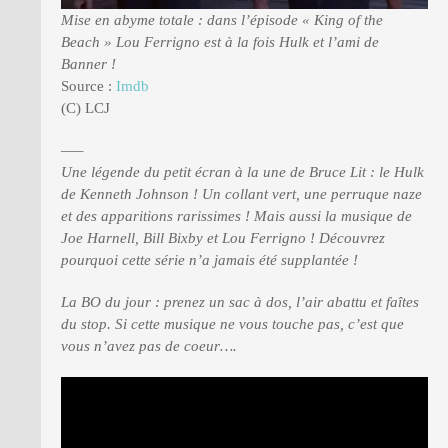
Mise en abyme totale : dans l’épisode « King of the
Beach » Lou Ferrigno est à la fois Hulk et l’ami de
Banner !
Source :
Imdb
(C) LCJ
—–
Une légende du petit écran à la une de Bruce Lit : le Hulk
de Kenneth Johnson ! Un collant vert, une perruque naze
et des apparitions rarissimes ! Mais aussi la musique de
Joe Harnell, Bill Bixby et Lou Ferrigno ! Découvrez
pourquoi cette série n’a jamais été supplantée !
La BO du jour : prenez un sac à dos, l’air abattu et faîtes
du stop. Si cette musique ne vous touche pas, c’est que
vous n’avez pas de coeur….