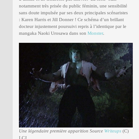
notamment très prisée du public féminin, une sensibilité
sans doute impulsée par ses deux principales scénaristes
: Karen Harris et Jill Donner ! Ce schéma d’un brillant
docteur injustement poursuivi repris à l’identique par le
mangaka Naoki Urosawa dans son
Monster
.
Une légendaire première apparition Source
Writeups
(C)
LCJ