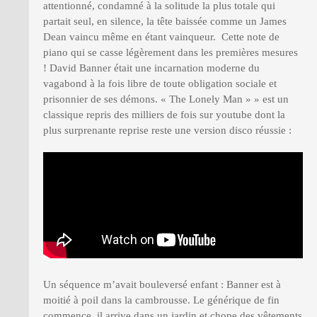
attentionné, condamné à la solitude la plus totale qui
partait seul, en silence, la tête baissée comme un James
Dean vaincu même en étant vainqueur. Cette note de
piano qui se casse légèrement dans les premières mesures
! David Banner était une incarnation moderne du
vagabond à la fois libre de toute obligation sociale et
prisonnier de ses démons. « The Lonely Man » » est un
classique repris des milliers de fois sur youtube dont la
plus surprenante reprise reste une version disco réussie :
Un séquence m’avait bouleversé enfant : Banner est à
moitié à poil dans la cambrousse. Le générique de fin
commence, il arrive dans un jardin et chope des vêtements