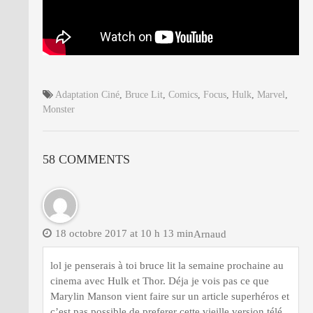
Adaptation Ciné
,
Bruce Lit
,
Comics
,
Focus
,
Hulk
,
Marvel
,
Monster
58 COMMENTS
18 octobre 2017 at 10 h 13 min
Arnaud
lol je penserais à toi bruce lit la semaine prochaine au
cinema avec Hulk et Thor. Déja je vois pas ce que
Marylin Manson vient faire sur un article superhéros et
c’est pas possible de preferer cette vieille version télé