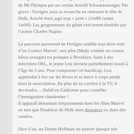
de Mr Olympia par un certain Arnold Schwarzenneger. Pas
grave : Ferrigno aura sa revanche en obtenant le rôle de
Hulk, Arnold étant jugé trop « petit » (1m88 contre
1m94). Les grognements du géant vert seront doublés par
l’acteur Charles Napier.
Le parcours personnel de Ferrigno semble tout droit sorti
d’un Comics Marvel : son père (Matty comme un certain
héros aveugle) est pompier à Brooklyn. Suite à des
infections ORL, le jeune Lou devient partiellement sourd à
l’âge de 3 ans. Pour compenser cet handicap, Lou
apprendra à lire sur les lèvres et se lance à corps perdu
dans la musculation. En plus de sa carrière à la TV, il
deviendra….Shérif en Californie pour contrôler
l’immigration clandestine !
Il apparaît désormais fréquemment dans les films Marvel
en tant que Doubleur de Hulk dans
Avengers
ou dans des
caméos.
Face à lui, un Dustin Hoffman du
pauvre
(jusque très