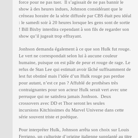
force pour ne pas tuer. Il s’agissait de ne pas bannir le
show à des heures indues, Johnson considérant que le
créneau horaire de la série diffusée par CBS était peu idéal
: le samedi soir à 20 heures lorsque les gens sont de sortie
! Bill Bixby interdira cependant à son fils de regarder son
show qu’il jugeait trop effrayant.
Jonhson demanda également à ce que son Hulk fut rouge.
Le vert ne correspondait selon lui à aucune couleur
humaine, puisque on est pâle de peur et rouge de rage. Le
refus de Stan Lee qui estimait avoir lâché suffisamment de
lest fut obstiné mais l’idée d’un Hulk rouge pas perdue
pour autant, n’est ce pas ? Affublé de prothèses très
contraignantes pour son acteur Hulk serait vert avec une
perruque qui ne satisfera jamais Jonhson. Deux
crossovers avec DD et Thor seront les seules
incursions Kitchissimes du Marvel Universe dans cette
série souvent triste et poétique.
Pour interpréter Hulk, Johnson arrêta son choix sur Louis
Ferrigno, un culturiste d’origine italienne supplanté au titre