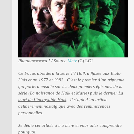
PRESSE
Rhaaaawwwwa ! / Source
Metv
(C) LCJ
Ce Focus abordera la série TV Hulk diffusée aux Etats-
Unis entre 1977 et 1982. C’est le premier d’un triptyque
qui portera ensuite sur les deux premiers épisodes de la
série (
La naissance de Hulk
et
Marié
) puis le dernier
La
mort de l’incroyable Hulk
. Il s’agit d’un article
délibérément nostalgique avec des réminiscences
personnelles.
Je dédie cet article à ma mère et vous allez comprendre
pourquoi.