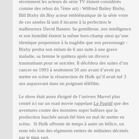
récemment les acteurs de série TV étaient considérés
comme des rebus du 7ème art) : Wilfried Bailey Bixby,
Bill Bixby dit
Bixy
acteur emblématique de la série voire
de ces années là tant il incarne à la perfection le
malheureux David Banner. Sa gentillesse, son intelligence
et son humilité étaient la même hors-champ ainsi qu’une
identique propension à la tragédie que son personnage :
Bixby perdra son enfant de 6 ans suite à une grave
maladie, sa femme le quittera après un divorce
traumatisant pour se suicider. Il décédera des suites d’un
cancer en 1993 à seulement 50 ans avant d’avoir pu
mettre en scène la résurrection de Hulk qu’il avait tué 3
ans auparavant dans un poignant téléfilm.
Le show était assez éloigné de l’univers Marvel plus
centré ici sur un road movie rappelant
Le Fugitif
que des
aventures contre des monstres super balèzes que la
production fauchée aurait été bien en mal de mettre en
scène. Si Hulk affronte de temps à autre un hélico, on
reste très loin des régiments entiers de militaires décimés
par le titan vert.