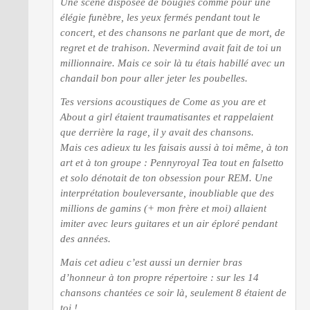
Une scène disposée de bougies comme pour une
élégie funèbre, les yeux fermés pendant tout le
concert, et des chansons ne parlant que de mort, de
regret et de trahison. Nevermind avait fait de toi un
millionnaire. Mais ce soir là tu étais habillé avec un
chandail bon pour aller jeter les poubelles.
Tes versions acoustiques de Come as you are et
About a girl étaient traumatisantes et rappelaient
que derrière la rage, il y avait des chansons.
Mais ces adieux tu les faisais aussi à toi même, à ton
art et à ton groupe : Pennyroyal Tea tout en falsetto
et solo dénotait de ton obsession pour REM. Une
interprétation bouleversante, inoubliable que des
millions de gamins (+ mon frère et moi) allaient
imiter avec leurs guitares et un air éploré pendant
des années.
Mais cet adieu c’est aussi un dernier bras
d’honneur à ton propre répertoire : sur les 14
chansons chantées ce soir là, seulement 8 étaient de
toi !