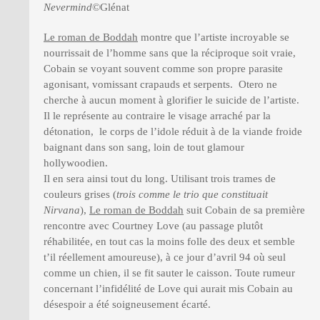
Nevermind
©Glénat
Le roman de Boddah
montre que l’artiste incroyable se
nourrissait de l’homme sans que la réciproque soit vraie,
Cobain se voyant souvent comme son propre parasite
agonisant, vomissant crapauds et serpents. Otero ne
cherche à aucun moment à glorifier le suicide de l’artiste.
Il le représente au contraire le visage arraché par la
détonation, le corps de l’idole réduit à de la viande froide
baignant dans son sang, loin de tout glamour
hollywoodien.
Il en sera ainsi tout du long. Utilisant trois trames de
couleurs grises (
trois comme le trio que constituait
Nirvana
),
Le roman de Boddah
suit Cobain de sa première
rencontre avec Courtney Love (au passage plutôt
réhabilitée, en tout cas la moins folle des deux et semble
t’il réellement amoureuse), à ce jour d’avril 94 où seul
comme un chien, il se fit sauter le caisson. Toute rumeur
concernant l’infidélité de Love qui aurait mis Cobain au
désespoir a été soigneusement écarté.