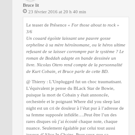
Bruce lit
23 février 2016 at 20 h 40 min
Le teaser de Présence
« For those about to rock »
3/6
Un couard égoïste laissant une pauvre gosse
orpheline à sa mère héroïnomane, ou le héros ultime
refusant de se laisser corrompre par le système ? Le
roman de Boddah adapte en bande dessinée un
livre. Nicolas Otero rend compte de la personnalité
de Kurt Cobain, et Bruce parle de cette BD.
@ Thierry : L’Unplugged fut un choc traumatisant.
L’équivalent je pense du BLack Star de Bowie,
puisque la mort de Cobain y était annoncée,
orchestrée et le poignant Where did you sleep last
night est un cri de douleur à l’état pur à l’adresse de
sa femme supposée infidèle….Peut être l’un des
rares disques où j’ai écouté chaque note, chaque
nuance. Seulement égalable par celui tout aussi
joyeux d’Alice In Chains. Pour ceux que ça