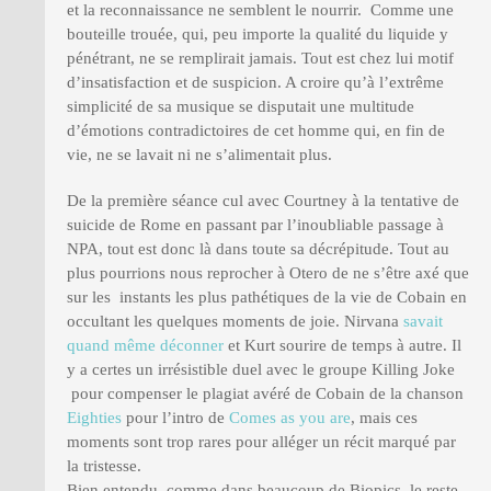
et la reconnaissance ne semblent le nourrir. Comme une
bouteille trouée, qui, peu importe la qualité du liquide y
pénétrant, ne se remplirait jamais. Tout est chez lui motif
d’insatisfaction et de suspicion. A croire qu’à l’extrême
simplicité de sa musique se disputait une multitude
d’émotions contradictoires de cet homme qui, en fin de
vie, ne se lavait ni ne s’alimentait plus.
De la première séance cul avec Courtney à la tentative de
suicide de Rome en passant par l’inoubliable passage à
NPA, tout est donc là dans toute sa décrépitude. Tout au
plus pourrions nous reprocher à Otero de ne s’être axé que
sur les instants les plus pathétiques de la vie de Cobain en
occultant les quelques moments de joie. Nirvana
savait
quand même déconner
et Kurt sourire de temps à autre. Il
y a certes un irrésistible duel avec le groupe Killing Joke
pour compenser le plagiat avéré de Cobain de la chanson
Eighties
pour l’intro de
Comes as you are
, mais ces
moments sont trop rares pour alléger un récit marqué par
la tristesse.
Bien entendu, comme dans beaucoup de Biopics, le reste