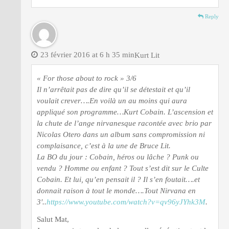
Reply
23 février 2016 at 6 h 35 min
Kurt Lit
« For those about to rock » 3/6
Il n’arrêtait pas de dire qu’il se détestait et qu’il
voulait crever….En voilà un au moins qui aura
appliqué son programme…Kurt Cobain. L’ascension et
la chute de l’ange nirvanesque racontée avec brio par
Nicolas Otero dans un album sans compromission ni
complaisance, c’est à la une de Bruce Lit.
La BO du jour : Cobain, héros ou lâche ? Punk ou
vendu ? Homme ou enfant ? Tout s’est dit sur le Culte
Cobain. Et lui, qu’en pensait il ? Il s’en foutait….et
donnait raison à tout le monde….Tout Nirvana en
3′..
https://www.youtube.com/watch?v=qv96yJYhk3M
.
Salut Mat,