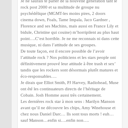
Je ne saurais te parler de la nouvelle génération tant le
rock post 2000 et sa multitude de groupe nu
psychédélique (MGMT-les moins pires, 2 doors
cinema down, Foals, Tame Impala, Jaco Gardner ,
Florence and ses Machins, mais aussi en France Lily et
bidule, Christine qui couine) m’horripilent au plus haut
point….C’est horrible. Je ne me reconnais ni dans cette
musique, ni dans l’attitude de ses groupes.
De toute façon, est il encore possible de l’avoir
l’attitude rock ? Nos politiciens et les stars people ont
définitivement prouvé leur attitude à être trash et sex’
tandis que les rockers sont désormais plutôt matures et
éco-responsables….
Je dirais que Elliot Smith, PJ Harvey, Radiohead, Muse
ont été les continuateurs directs de l’héritage de
Cobain. Josh Homme aussi très certainement.
Les dernières rock star à mon sens : Marilyn Manson
avant qu’il ne découvre les chips, Amy Winehouse et
chez nous Daniel Darc… Ils sont tous morts ! euh…
sauf Manson…enfin si….enfin non….