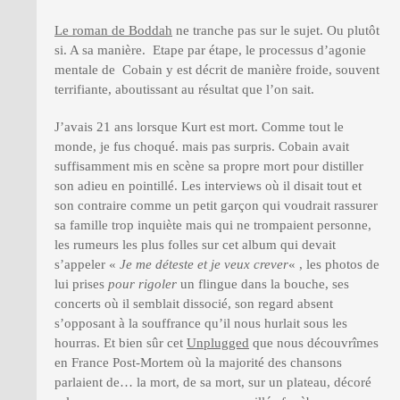
Le roman de Boddah
ne tranche pas sur le sujet. Ou plutôt
si. A sa manière. Etape par étape, le processus d’agonie
mentale de Cobain y est décrit de manière froide, souvent
terrifiante, aboutissant au résultat que l’on sait.
J’avais 21 ans lorsque Kurt est mort. Comme tout le
monde, je fus choqué. mais pas surpris. Cobain avait
suffisamment mis en scène sa propre mort pour distiller
son adieu en pointillé. Les interviews où il disait tout et
son contraire comme un petit garçon qui voudrait rassurer
sa famille trop inquiète mais qui ne trompaient personne,
les rumeurs les plus folles sur cet album qui devait
s’appeler «
Je me déteste et je veux crever
« , les photos de
lui prises
pour rigoler
un flingue dans la bouche, ses
concerts où il semblait dissocié, son regard absent
s’opposant à la souffrance qu’il nous hurlait sous les
hourras. Et bien sûr cet
Unplugged
que nous découvrîmes
en France Post-Mortem où la majorité des chansons
parlaient de… la mort, de sa mort, sur un plateau, décoré