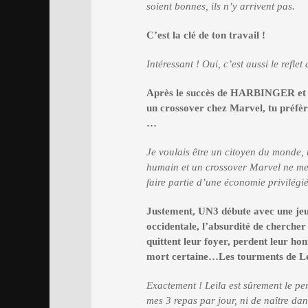
soient bonnes, ils n’y arrivent pas.
C’est la clé de ton travail !
Intéressant ! Oui, c’est aussi le refle
Après le succès de HARBINGER et I
un crossover chez Marvel, tu préfèr
…
Je voulais être un citoyen du monde, m
humain et un crossover Marvel ne me 
faire partie d’une économie privilég
Justement, UN3 débute avec une jeune
occidentale, l’absurdité de cherche
quittent leur foyer, perdent leur ho
mort certaine…Les tourments de Leila
Exactement ! Leila est sûrement le pe
mes 3 repas par jour, ni de naître da