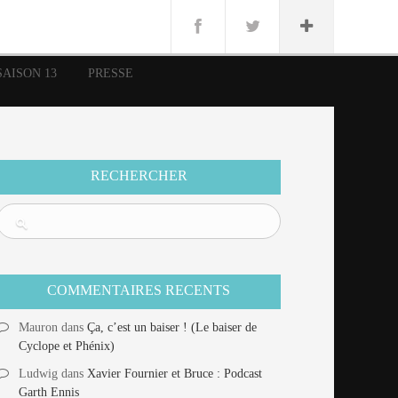
n
Lug
ue
SAISON 13
PRESSE
nce
erman
n
RECHERCHER
COMMENTAIRES RECENTS
Mauron
dans
Ça, c’est un baiser ! (Le baiser de
Cyclope et Phénix)
Ludwig
dans
Xavier Fournier et Bruce : Podcast
Garth Ennis