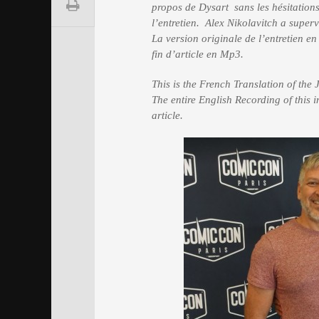
propos de Dysart sans les hésitations
l’entretien. Alex Nikolavitch a superv
La version originale de l’entretien e
fin d’article en Mp3.
This is the French Translation of the
The entire English Recording of this i
article.