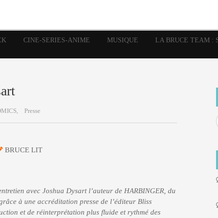
image
Graphic Novel
Glénat
Garth Ennis
JP Nguye
Independants
JB Vu Van
Marvel
Mangas
Musiq
Mattie boy
EK
CINE-SERIES-ANIME
MUSIQUE
LA BRUCE TEAM : 
Panini
Prése
Presse
Patrick Faivre
Rock
Semic
Special Guest
Spidey
Sup
Punisher
Tornado
Urban
xme
Teamup
Vertigo
art
MICS,
Presse
BRUCE LIT
 l’entretien avec Joshua Dysart l’auteur de HARBINGER, du
e à une accréditation presse de l’éditeur Bliss
uction et de réinterprétation plus fluide et rythmé des