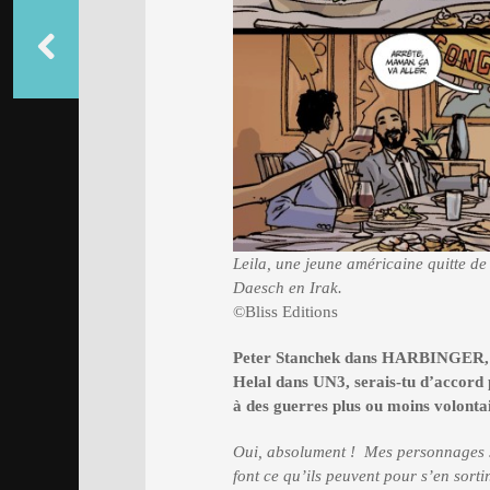
Leila, une jeune américaine quitte de
Daesch en Irak.
©Bliss Editions
Peter Stanchek dans HARBINGER
Helal dans UN3, serais-tu d’accord 
à des guerres plus ou moins volonta
Oui, absolument ! Mes personnages se
font ce qu’ils peuvent pour s’en sorti