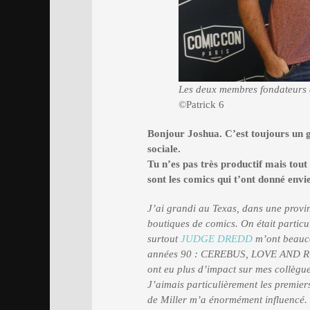
Les deux membres fondateurs 
©Patrick 6
Bonjour Joshua. C’est toujours un gr
sociale.
Tu n’es pas très productif mais tout
sont les comics qui t’ont donné envi
J’ai grandi au Texas, dans une provin
boutiques de comics. On était partic
surtout
JUDGE DREDD
m’ont beauc
années 90 : CEREBUS, LOVE AND ROC
ont eu plus d’impact sur mes collèg
J’aimais particulièrement les premi
de Miller m’a énormément influencé. 