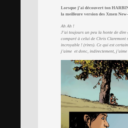
Lorsque j’ai découvert ton HARBING
la meilleure version des Xmen New-
Ah Ah !
J’ai toujours un peu la honte de dire
comparé à celui de Chris Claremont su
incroyable ! (rires). Ce qui est certa
j’aime et donc, indirectement, j’aim