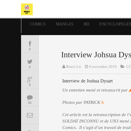
COMICS
MANGAS
BD
ENCYCLOPEGE
0
Interview Johsua Dys
Bruce Lit
4 novembre 2019
CO
0
Interview de Joshua Dysart
0
Un entretien mené et retranscrit par
Photos par PATRICK
6
43
Cet article est la retranscription de
SOLDAT INCONNU et de UN3 mené grâc
Comics. Il s’agit d’un travail de trad