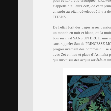
pour éviter d’être éradiquée. KROMA s
s’appelle d’ailleurs Zet!) de cette je
entendu au pitch déveleoppé il y a 
TITANS.
De Felici écrit des pages assez passio
un monde en noir et blanc, où la moi
bon survival SANS UN BRUIT une mor
sans rappeler San de PRINCESSE MO
progressivement des hommes qui se son
avec Zet en lieu et place d’Ashitaka p
qui survit sur des acquis arriérés et 