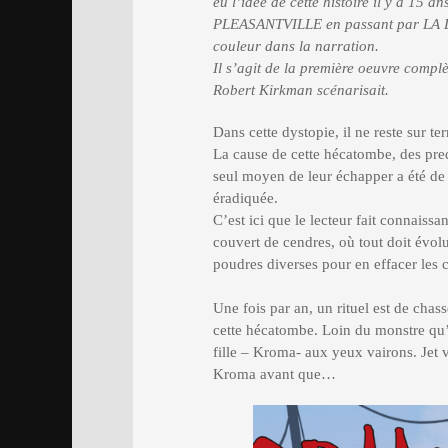
eu l’idée de cette histoire il y a 15 a
PLEASANTVILLE en passant par LA LI
couleur dans la narration.
Il s’agit de la première oeuvre comp
Robert Kirkman scénarisait.
Dans cette dystopie, il ne reste sur te
La cause de cette hécatombe, des pred
seul moyen de leur échapper a été de c
éradiquée.
C’est ici que le lecteur fait connaiss
couvert de cendres, où tout doit évol
poudres diverses pour en effacer les 
Une fois par an, un rituel est de cha
cette hécatombe. Loin du monstre qu’il
fille – Kroma- aux yeux vairons. Jet v
Kroma avant que…