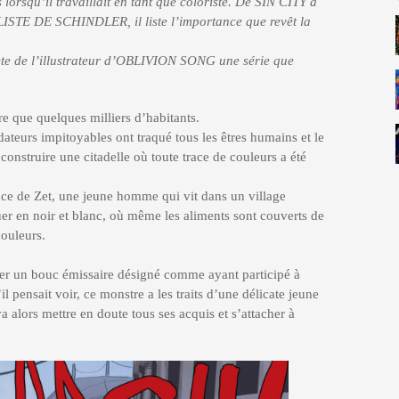
ns lorsqu’il travaillait en tant que coloriste. De SIN CITY à
STE DE SCHINDLER, il liste l’importance que revêt la
lète de l’illustrateur d’OBLIVION SONG une série que
rre que quelques milliers d’habitants.
ateurs impitoyables ont traqué tous les êtres humains et le
onstruire une citadelle où toute trace de couleurs a été
ance de Zet, une jeune homme qui vit dans un village
uer en noir et blanc, où même les aliments sont couverts de
couleurs.
sser un bouc émissaire désigné comme ayant participé à
 pensait voir, ce monstre a les traits d’une délicate jeune
a alors mettre en doute tous ses acquis et s’attacher à