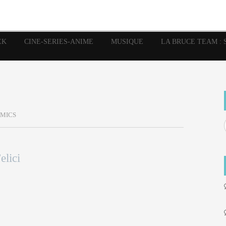
image
Graphic Novel
Glénat
Garth Ennis
JP Nguye
Independants
JB Vu Van
Marvel
Mangas
Musiq
Mattie boy
EK
CINE-SERIES-ANIME
MUSIQUE
LA BRUCE TEAM : 
Panini
Prése
Presse
Patrick Faivre
Rock
Semic
Special Guest
Spidey
Sup
Punisher
Tornado
Urban
xme
Teamup
Vertigo
MICS
lici