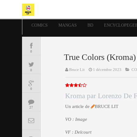
COMICS
MANGAS
BD
ENCYCLOPEGE
0
True Colors (Kroma)
Bruce Lit
1 décembre 2023
CO
0
0
Kroma par Lorenzo De Fe
Un article de
BRUCE LIT
27
VO : Image
VF : Delcourt