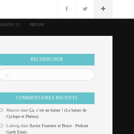
n
Lug
ue
SAISON 13
PRESSE
nce
erman
n
RECHERCHER
COMMENTAIRES RECENTS
Mauron
dans
Ça, c’est un baiser ! (Le baiser de
Cyclope et Phénix)
Ludwig
dans
Xavier Fournier et Bruce : Podcast
Garth Ennis