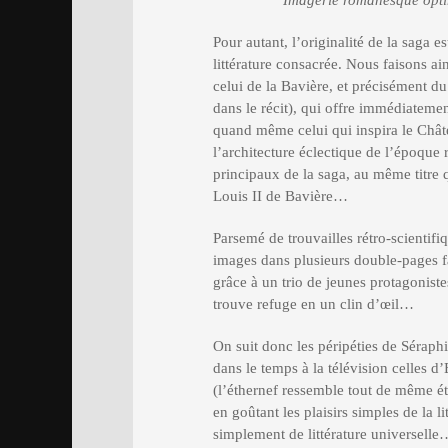
Imagerie romanesque opti
Pour autant, l’originalité de la saga e
littérature consacrée. Nous faisons ai
celui de la Bavière, et précisément
dans le récit), qui offre immédiateme
quand même celui qui inspira le Châ
l’architecture éclectique de l’époque
principaux de la saga, au même titre q
Louis II de Bavière…
Parsemé de trouvailles rétro-scientif
images dans plusieurs double-pages fa
grâce à un trio de jeunes protagonistes
trouve refuge en un clin d’œil…
On suit donc les péripéties de Sérap
dans le temps à la télévision celles 
(l’éthernef ressemble tout de même é
en goûtant les plaisirs simples de la l
simplement de littérature universelle