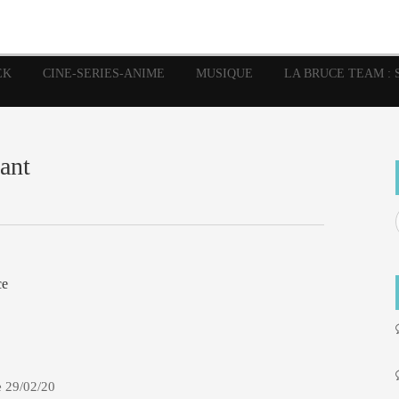
image
Graphic Novel
Glénat
Garth Ennis
JP Nguye
Independants
JB Vu Van
Marvel
Mangas
Musiq
Mattie boy
EK
CINE-SERIES-ANIME
MUSIQUE
LA BRUCE TEAM : 
Panini
Prése
Presse
Patrick Faivre
Rock
Semic
Special Guest
Spidey
Sup
Punisher
Tornado
Urban
xme
Teamup
Vertigo
ant
ce
e 29/02/20