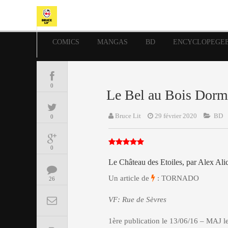
COMICS
MANGAS
BD
ENCYCLOPEGE
0
Le Bel au Bois Dorm
Bruce Lit
29 février 2020
BD
0
0
Le Château des Etoiles, par Alex Ali
Un article de
: TORNADO
26
VF: Rue de Sèvres
1ère publication le 13/06/16 – MAJ l