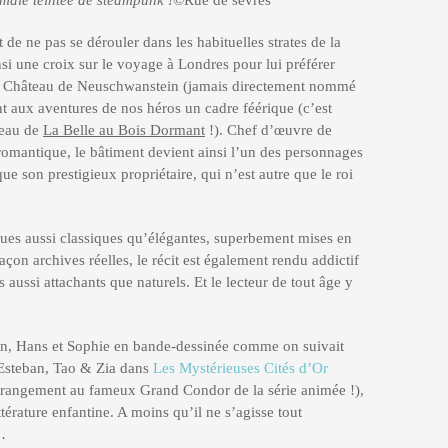
male teintée de steampunk !
©Rue de sèvres
st de ne pas se dérouler dans les habituelles strates de la
nsi une croix sur le voyage à Londres pour lui préférer
 du Château de Neuschwanstein (jamais directement nommé
nt aux aventures de nos héros un cadre féérique (c’est
teau de
La Belle au Bois Dormant
!). Chef d’œuvre de
 romantique, le bâtiment devient ainsi l’un des personnages
ue son prestigieux propriétaire, qui n’est autre que le roi
iques aussi classiques qu’élégantes, superbement mises en
çon archives réelles, le récit est également rendu addictif
 aussi attachants que naturels. Et le lecteur de tout âge y
hin, Hans et Sophie en bande-dessinée comme on suivait
d’Esteban, Tao & Zia dans
Les Mystérieuses Cités d’Or
trangement au fameux Grand Condor de la série animée !),
ittérature enfantine. A moins qu’il ne s’agisse tout
…