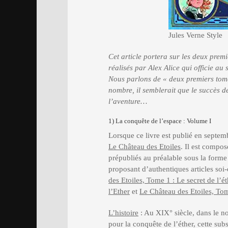
Jules Verne Style
Cet article portera sur les deux prem
réalisés par Alex Alice qui officie au
Nous parlons de « deux premiers tomes
nombre, il semblerait que le succès de
l’aventure…
1) La conquête de l’espace : Volume I
Lorsque ce livre est publié en septem
Le Château des Etoiles
. Il est compos
prépubliés au préalable sous la forme 
proposant d’authentiques articles soi
des Etoiles, Tome 1 : Le secret de l’ét
l’Ether
et
Le Château des Etoiles, Tom
L’histoire
: Au XIX° siècle, dans le no
pour la conquête de l’éther, cette su