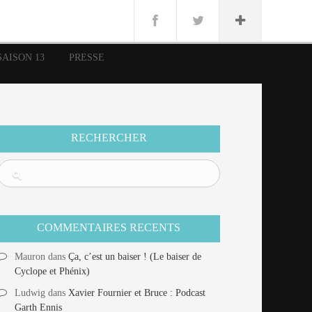
n
Lug
ue
SAISON 13
PRESSE
nce
erman
n
RECHERCHER
COMMENTAIRES RECENTS
Mauron
dans
Ça, c’est un baiser ! (Le baiser de
Cyclope et Phénix)
Ludwig
dans
Xavier Fournier et Bruce : Podcast
Garth Ennis