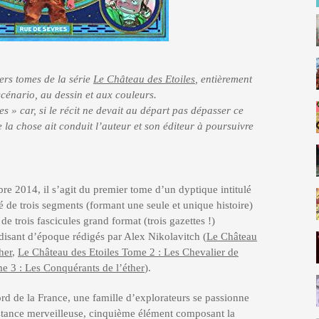
iers tomes de la série
Le Château des Etoiles
, entièrement
 scénario, au dessin et aux couleurs.
 » car, si le récit ne devait au départ pas dépasser ce
 la chose ait conduit l’auteur et son éditeur à poursuivre
bre 2014, il s’agit du premier tome d’un dyptique intitulé
é de trois segments (formant une seule et unique histoire)
de trois fascicules grand format (trois gazettes !)
-disant d’époque rédigés par Alex Nikolavitch (
Le Château
her
,
Le Château des Etoiles Tome 2 : Les Chevalier de
e 3 : Les Conquérants de l’éther
).
rd de la France, une famille d’explorateurs se passionne
bstance merveilleuse, cinquième élément composant la