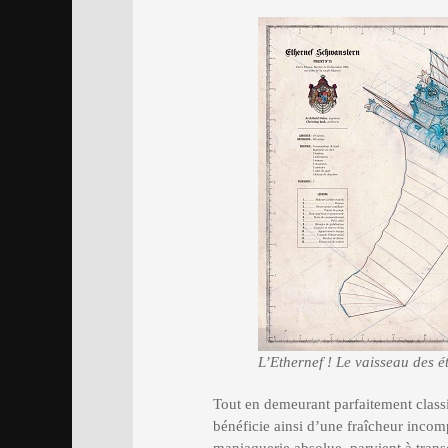
L’Ethernef ! Le vaisseau des ét
Tout en demeurant parfaitement class
bénéficie ainsi d’une fraîcheur incomp