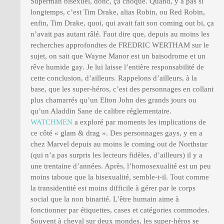
Superman bisexuel, donc, ça choque. Quand, y a pas si
longtemps, c’est Tim Drake, alias Robin, ou Red Robin,
enfin, Tim Drake, quoi, qui avait fait son coming out bi, ça
n’avait pas autant râlé. Faut dire que, depuis au moins les
recherches approfondies de FREDRIC WERTHAM sur le
sujet, on sait que Wayne Manor est un baisodrome et un
rêve humide gay. Je lui laisse l’entière responsabilité de
cette conclusion, d’ailleurs. Rappelons d’ailleurs, à la
base, que les super-héros, c’est des personnages en collant
plus chamarrés qu’un Elton John des grands jours ou
qu’un Aladdin Sane de calibre réglementaire.
WATCHMEN
a exploré par moments les implications de
ce côté « glam & drag ». Des personnages gays, y en a
chez Marvel depuis au moins le coming out de Northstar
(qui n’a pas surpris les lecteurs fidèles, d’ailleurs) il y a
une trentaine d’années. Après, l’homosexualité est un peu
moins taboue que la bisexualité, semble-t-il. Tout comme
la transidentité est moins difficile à gérer par le corps
social que la non binarité. L’être humain aime à
fonctionner par étiquettes, cases et catégories commodes.
Souvent à cheval sur deux mondes, les super-héros se