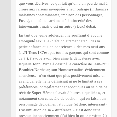
que vous décrivez, ce qui fait qu’on a un peu de mal à
croire aux raisons invoquées à leur outrage (influences
malsaines contaminantes, trahison des personnages,
Etc…), ou même carrément à la sincérité des
intervenants ; mais c’est un autre (vieux) débat.
En tant que jeune adolescent ne souffrant d’aucune
ambiguïté sexuelle (c’était clairement établi dés la
petite enfance et « en conscience » dés mes neuf ans
(…?! Tiens ! C’est pas tout les garçons qui sont comme
ça ?!), j’avoue avoir bien aimé la délicatesse avec
laquelle John Byrne à dessiné le caractère de Jean-Paul
Beaubier/Northstar, son Homosexualité -évidemment
silencieuse- n’en étant que plus positivement mise en
avant, car elle ne le définissait ni ne le limitait à ses
préférences, complètement anecdotiques au sein de ce
récit de Super-Héros : il avait d’autres « qualités », et
notamment son caractère de cochon, qui en faisait un
personnage décidément atypique (et donc intéressant).
L’assimilation de sa « différence » s’est donc faite
presque inconsciemment (j’ai bien lu ou je projette ?!)