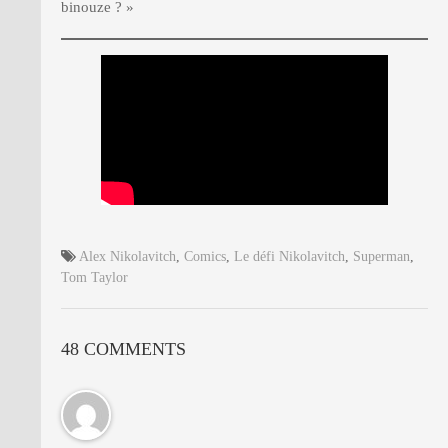
binouze ? »
Alex Nikolavitch
,
Comics
,
Le défi Nikolavitch
,
Superman
,
Tom Taylor
48 COMMENTS