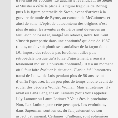
traversant les époques. Le gauchiste revendicatif de Siegel
et Shuster a cédé la place à la figure tragique de Boring
puis à la figure paternelle de Swan, avant d’arriver à la
gravure de mode de Byrne, au cartoon de McGuinness et
ainsi de suite. L’épisode autocontenu des origines n’est
plus de mise, les aventures du héros sont devenues un
feuilleton colossal et, malgré les reboots, notre Jon Kent
s’inscrit pour partie dans une continuité qui date de 1987
(ouais, on devrait plutôt se scandaliser de la façon dont
DC impose des reboots pas forcément utiles puis
rétropédale lorsque qu’à force d’ajustement, a réussi à
totalement moisir la nouvelle continuité). Il y a un moment
où il faut faire évoluer la situation. Clark a été l’amoureux
transi de Lou… de Lois pendant plus de 50 ans avant
d’enfin l’épouser. Et un peu plus de temps encore avant de
rouler des bécots à Wonder Woman. Mais entretemps, il y
avait eu Lana Lang et Lori Lemaris (vous vous appelez
Lily Lamour ou Laura Latimer ? Vous êtes la prochaine.
Non, Lex Luthor, pose cette perruque). Les évolutions,
dans Superman, sont lentes, du fait justement de son
aspect patrimonial. Certaines, d’ailleurs, sont éphémères.