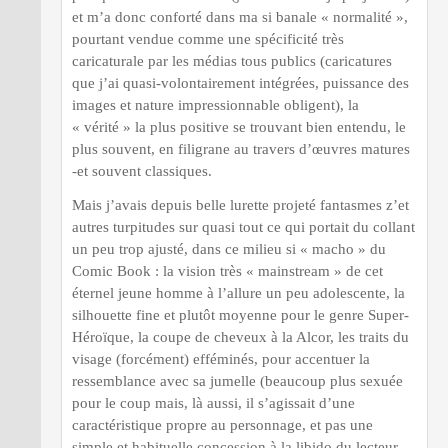
et m’a donc conforté dans ma si banale « normalité »,
pourtant vendue comme une spécificité très
caricaturale par les médias tous publics (caricatures
que j’ai quasi-volontairement intégrées, puissance des
images et nature impressionnable obligent), la
« vérité » la plus positive se trouvant bien entendu, le
plus souvent, en filigrane au travers d’œuvres matures
-et souvent classiques.
Mais j’avais depuis belle lurette projeté fantasmes z’et
autres turpitudes sur quasi tout ce qui portait du collant
un peu trop ajusté, dans ce milieu si « macho » du
Comic Book : la vision très « mainstream » de cet
éternel jeune homme à l’allure un peu adolescente, la
silhouette fine et plutôt moyenne pour le genre Super-
Héroïque, la coupe de cheveux à la Alcor, les traits du
visage (forcément) efféminés, pour accentuer la
ressemblance avec sa jumelle (beaucoup plus sexuée
pour le coup mais, là aussi, il s’agissait d’une
caractéristique propre au personnage, et pas une
simple et habituelle concession à la libido du lecteur