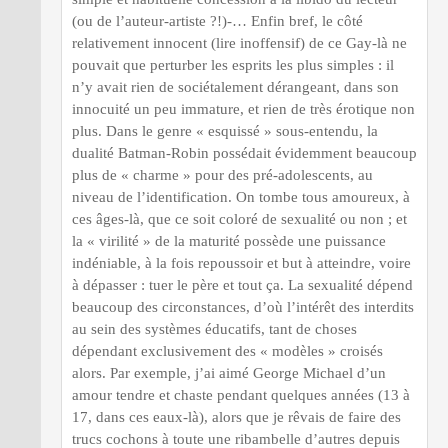
(ou de l’auteur-artiste ?!)-… Enfin bref, le côté
relativement innocent (lire inoffensif) de ce Gay-là ne
pouvait que perturber les esprits les plus simples : il
n’y avait rien de sociétalement dérangeant, dans son
innocuité un peu immature, et rien de très érotique non
plus. Dans le genre « esquissé » sous-entendu, la
dualité Batman-Robin possédait évidemment beaucoup
plus de « charme » pour des pré-adolescents, au
niveau de l’identification. On tombe tous amoureux, à
ces âges-là, que ce soit coloré de sexualité ou non ; et
la « virilité » de la maturité possède une puissance
indéniable, à la fois repoussoir et but à atteindre, voire
à dépasser : tuer le père et tout ça. La sexualité dépend
beaucoup des circonstances, d’où l’intérêt des interdits
au sein des systèmes éducatifs, tant de choses
dépendant exclusivement des « modèles » croisés
alors. Par exemple, j’ai aimé George Michael d’un
amour tendre et chaste pendant quelques années (13 à
17, dans ces eaux-là), alors que je rêvais de faire des
trucs cochons à toute une ribambelle d’autres depuis