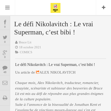
Bruce Lit
Bullshit Detector
Comics
Cyrille M
DC
Daredevil
Dark Horse
Le défi Nikolavitch : Le vrai
COMICS
Delcourt
0
Eddy Vanleffe
Edwige
Superman, c’est bibi !
Encyclopegeek
Figure
Dupont
MANGAS
Replay
Focus
Frank Miller
Garth Ennis
0
Bruce Lit
image
Graphic Novel
Glénat
18 octobre 2021
JP
Independants
JB Vu Van
COMICS
BD
Nguyen
Mangas
0
Lug
Marvel
Le défi Nikolavitch : Le vrai Superman, c’est bibi !
Musique
Mattie boy
ENCYCLOPEGEEK
Panini
Un article de
ALEX NIKOLAVITCH
48
Presse
Patrick Faivre
Présence
CINE-SERIES-ANIME
Rock
Semic
Chaque mois, Alex Nikolavitch, traducteur, romancier,
Punisher
Teamup
Special Guest
essayiste, scénariste et subisseur des beuveries de Bruce
Spidey
Superman
Tornado
Lit est mis au défi de répondre aux plus grandes énigmes
Urban
xmen
Vertigo
MUSIQUE
de la culture populaire
.
Suite à l’annonce de la bisexualité de Jonathan Kent et
l’avalanche de réactions moyen-âgeuse qui s’en est
LA BRUCE TEAM : SAISON 13