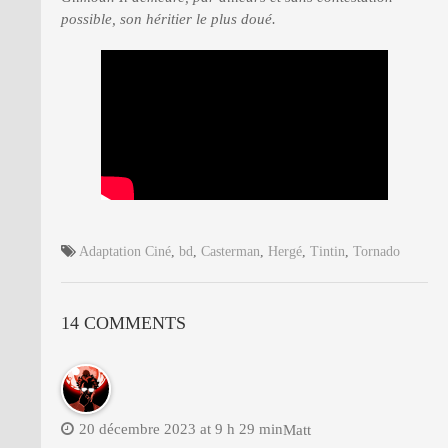
possible, son héritier le plus doué.
Adaptation Ciné
,
bd
,
Casterman
,
Hergé
,
Tintin
,
Tornado
14 COMMENTS
20 décembre 2023 at 9 h 29 min
Matt