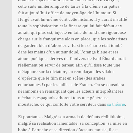
cette suite ininterrompue de tartes à la crème sur pattes,
fait aujourd’hui office de moyen-âge de l’humour. Si
Hergé avait lui-même écrit cette histoire, il y aurait insufflé
toute la sophistication et la finesse qui lui fait défaut et y
aurait, qui plus-est, injecté en toile de fond une rigoureuse
charge sur le franquisme alors en place, que les scénaristes
de gardent bien d’aborder… Et si le scénario était tombé
dans les mains d’un auteur doué, l’orange bleue et ses
atours poétiques dérivés de l’univers de Paul Éluard aurait
réellement pu servir de terreau afin qu’il tisse toute une
métaphore sur la dictature, en remplaçant les vilains
d’opérette que le film met en scène (des arabes
enturbannés !) par les milices de Franco. On se consolera
néanmoins en remarquant que les acteurs interprétant les
méchants espagnols arborent tous une généreuse
moustache, ce qui conforte votre serviteur dans
sa théorie
.
Et pourtant… Malgré son armada de défauts rédhibitoires,
malgré sa réalisation lamentable, sa conception, sa mise en
boite à l’arrache et sa direction d’acteurs moisie, il est