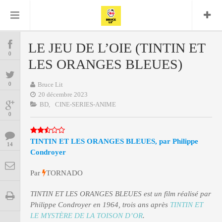
Bruce Lit
Bullshit Detector
Comics
Cyrille M
DC
Daredevil
Dark Horse
LE JEU DE L’OIE (TINTIN ET
COMICS
Delcourt
0
Eddy Vanleffe
Edwige
LES ORANGES BLEUES)
Encyclopegeek
Figure
Dupont
MANGAS
Replay
Focus
Frank Miller
Garth Ennis
0
Bruce Lit
image
Graphic Novel
Glénat
20 décembre 2023
JP
Independants
JB Vu Van
BD,
CINE-SERIES-ANIME
BD
Nguyen
Mangas
0
Lug
Marvel
Musique
Mattie boy
ENCYCLOPEGEEK
TINTIN ET LES ORANGES BLEUES, par
Philippe
Panini
14
Presse
Patrick Faivre
Condroyer
Présence
CINE-SERIES-ANIME
Rock
Semic
Punisher
Par
TORNADO
Teamup
Special Guest
Spidey
Superman
Tornado
Urban
xmen
Vertigo
MUSIQUE
TINTIN ET LES ORANGES BLEUES est un film réalisé par
Philippe Condroyer en 1964, trois ans après
TINTIN ET
LE MYSTÈRE DE LA TOISON D’OR
.
LA BRUCE TEAM : SAISON 13