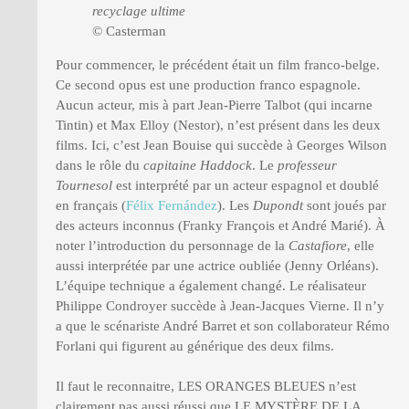
recyclage ultime
© Casterman
Pour commencer, le précédent était un film franco-belge.
Ce second opus est une production franco espagnole.
Aucun acteur, mis à part Jean-Pierre Talbot (qui incarne
Tintin) et Max Elloy (Nestor), n’est présent dans les deux
films. Ici, c’est Jean Bouise qui succède à Georges Wilson
dans le rôle du
capitaine Haddock
. Le
professeur
Tournesol
est interprété par un acteur espagnol et doublé
en français (
Félix Fernández
). Les
Dupondt
sont joués par
des acteurs inconnus (Franky François et André Marié). À
noter l’introduction du personnage de la
Castafiore
, elle
aussi interprétée par une actrice oubliée (Jenny Orléans).
L’équipe technique a également changé. Le réalisateur
Philippe Condroyer succède à Jean-Jacques Vierne. Il n’y
a que le scénariste André Barret et son collaborateur Rémo
Forlani qui figurent au générique des deux films.
Il faut le reconnaitre, LES ORANGES BLEUES n’est
clairement pas aussi réussi que LE MYSTÈRE DE LA