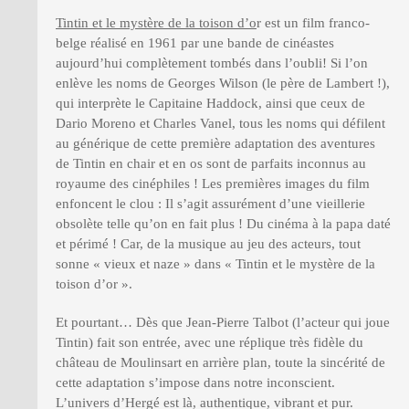
Tintin et le mystère de la toison d’o
r est un film franco-
belge réalisé en 1961 par une bande de cinéastes
PRESSE
aujourd’hui complètement tombés dans l’oubli! Si l’on
enlève les noms de Georges Wilson (le père de Lambert !),
qui interprète le Capitaine Haddock, ainsi que ceux de
Dario Moreno et Charles Vanel, tous les noms qui défilent
au générique de cette première adaptation des aventures
de Tintin en chair et en os sont de parfaits inconnus au
royaume des cinéphiles ! Les premières images du film
enfoncent le clou : Il s’agit assurément d’une vieillerie
obsolète telle qu’on en fait plus ! Du cinéma à la papa daté
et périmé ! Car, de la musique au jeu des acteurs, tout
sonne « vieux et naze » dans « Tintin et le mystère de la
toison d’or ».
Et pourtant… Dès que Jean-Pierre Talbot (l’acteur qui joue
Tintin) fait son entrée, avec une réplique très fidèle du
château de Moulinsart en arrière plan, toute la sincérité de
cette adaptation s’impose dans notre inconscient.
L’univers d’Hergé est là, authentique, vibrant et pur.