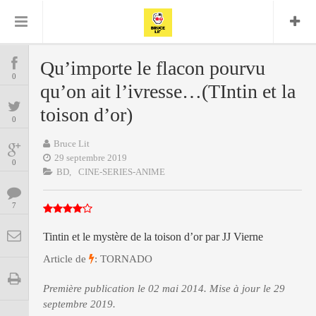
Bruce Lit
Bullshit Detector
Comics
Cyrille M
DC
Daredevil
Dark Horse
Qu’importe le flacon pourvu
COMICS
Delcourt
0
Eddy Vanleffe
Edwige
qu’on ait l’ivresse…(TIntin et la
Encyclopegeek
Figure
Dupont
MANGAS
Replay
toison d’or)
Focus
Frank Miller
Garth Ennis
0
image
Graphic Novel
Glénat
JP
Independants
Bruce Lit
JB Vu Van
BD
29 septembre 2019
Nguyen
Mangas
0
Lug
BD,
CINE-SERIES-ANIME
Marvel
Musique
Mattie boy
ENCYCLOPEGEEK
Panini
7
Presse
Patrick Faivre
Présence
CINE-SERIES-ANIME
Rock
Semic
Punisher
Tintin et le mystère de la toison d’or par JJ Vierne
Teamup
Special Guest
Spidey
Superman
Article de
: TORNADO
Tornado
Urban
xmen
Vertigo
MUSIQUE
Première publication le 02 mai 2014. Mise à jour le 29
septembre 2019.
LA BRUCE TEAM : SAISON 13