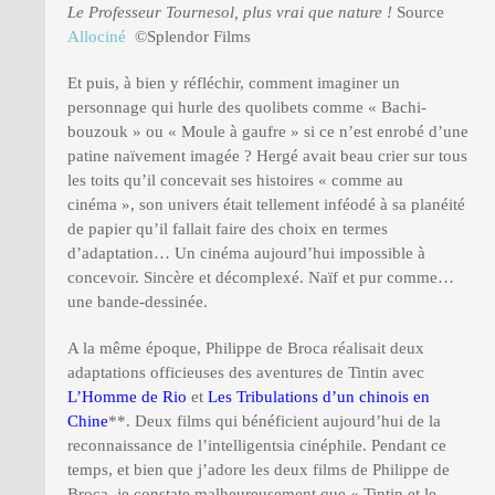
Le Professeur Tournesol, plus vrai que nature !
Source
Allociné
©Splendor Films
Et puis, à bien y réfléchir, comment imaginer un
personnage qui hurle des quolibets comme « Bachi-
bouzouk » ou « Moule à gaufre » si ce n’est enrobé d’une
patine naïvement imagée ? Hergé avait beau crier sur tous
les toits qu’il concevait ses histoires « comme au
cinéma », son univers était tellement inféodé à sa planéité
de papier qu’il fallait faire des choix en termes
d’adaptation… Un cinéma aujourd’hui impossible à
concevoir. Sincère et décomplexé. Naïf et pur comme…
une bande-dessinée.
A la même époque, Philippe de Broca réalisait deux
adaptations officieuses des aventures de Tintin avec
L’Homme de Rio
et
Les Tribulations d’un chinois en
Chine
**. Deux films qui bénéficient aujourd’hui de la
reconnaissance de l’intelligentsia cinéphile. Pendant ce
temps, et bien que j’adore les deux films de Philippe de
Broca, je constate malheureusement que « Tintin et le