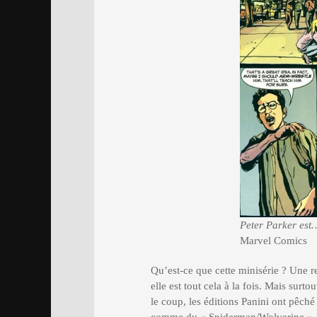
Peter Parker est
Marvel Comics
Qu’est-ce que cette minisérie ? Une r
elle est tout cela à la fois. Mais surt
le coup, les éditions Panini ont pêch