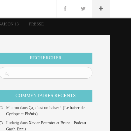
n
Lug
ue
SAISON 13
PRESSE
nce
erman
n
RECHERCHER
COMMENTAIRES RECENTS
Mauron
dans
Ça, c’est un baiser ! (Le baiser de
Cyclope et Phénix)
Ludwig
dans
Xavier Fournier et Bruce : Podcast
Garth Ennis