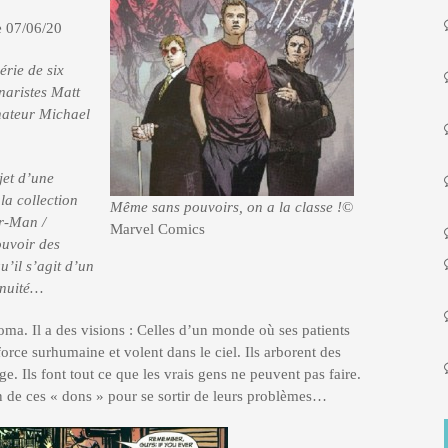
e 07/06/20
ie de six
naristes Matt
inateur Michael
jet d’une
la collection
Même sans pouvoirs, on a la classe !
©
er-Man /
Marvel Comics
ouvoir des
u’il s’agit d’un
inuité…
oma. Il a des visions : Celles d’un monde où ses patients
orce surhumaine et volent dans le ciel. Ils arborent des
. Ils font tout ce que les vrais gens ne peuvent pas faire.
in de ces « dons » pour se sortir de leurs problèmes…