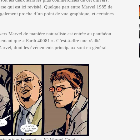
it les deux stars les plus commerciales de cet univers,
erse qui est ici revisité. Quelque part entre
Marvel 1985
de
 également proche d’un point de vue graphique, et certaines
ivers Marvel de manière naturaliste est entrée au panthéon
e entant que « Earth 40081 ». C’est-à-dire une réalité
s Marvel, dont les événements principaux sont en général
ieur tout le monde » !
© Marvel Comics