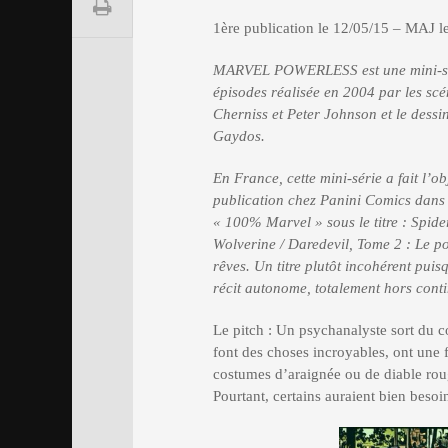
1ère publication le 12/05/15 – MAJ l
MARVEL POWERLESS est une mini-sér
épisodes réalisée en 2004 par les scé
Cherniss et Peter Johnson et le dess
Gaydos.
En France, cette mini-série a fait l’ob
publication chez Panini Comics dans 
« 100% Marvel » sous le titre : Spid
Wolverine / Daredevil, Tome 2 : Le p
rêves.
Un titre plutôt incohérent puisq
récit autonome, totalement hors cont
Le pitch : Un psychanalyste sort du c
font des choses incroyables, ont une f
costumes d’araignée ou de diable rouge
Pourtant, certains auraient bien beso