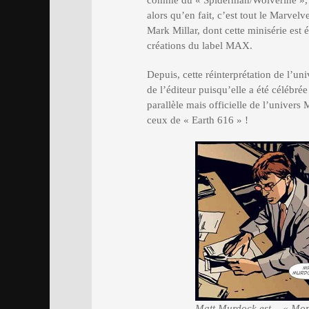
comme du « Spiderman/Wolverine », so
alors qu’en fait, c’est tout le Marvelv
Mark Millar, dont cette minisérie est
créations du label MAX.
Depuis, cette réinterprétation de l’un
de l’éditeur puisqu’elle a été célébré
parallèle mais officielle de l’univer
ceux de « Earth 616 » !
Matt Murdock est… « Mons