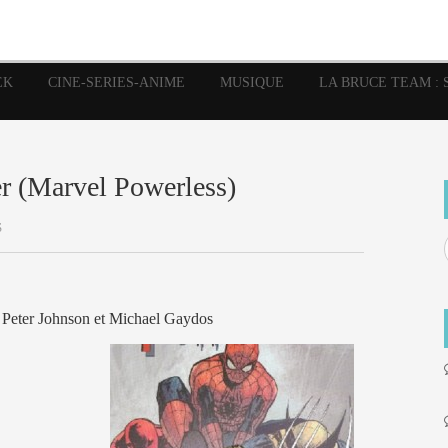
image
Graphic Novel
Glénat
Garth Ennis
JP Nguye
Independants
JB Vu Van
Marvel
Mangas
Musiq
Mattie boy
EK
CINE-SERIES-ANIME
MUSIQUE
LA BRUCE TEAM : 
Panini
Prése
Presse
Patrick Faivre
Rock
Semic
Special Guest
Spidey
Sup
Punisher
Tornado
Urban
xme
Teamup
Vertigo
r (Marvel Powerless)
S
 Peter Johnson et Michael Gaydos