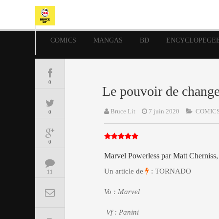
COMICS
MANGAS
BD
ENCYCLOPEGE
0
Le pouvoir de change
Bruce Lit
7 juin 2020
COMIC
0
0
Marvel Powerless par Matt Cherniss,
Un article de
: TORNADO
11
Vo : Marvel
Vf : Panini