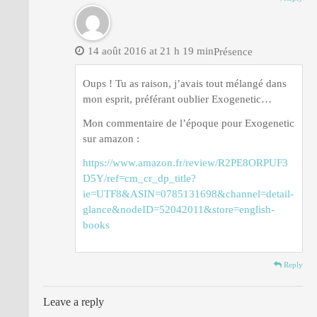
14 août 2016 at 21 h 19 min
Présence
Oups ! Tu as raison, j’avais tout mélangé dans
mon esprit, préférant oublier Exogenetic…
Mon commentaire de l’époque pour Exogenetic
sur amazon :
https://www.amazon.fr/review/R2PE8ORPUF3
D5Y/ref=cm_cr_dp_title?
ie=UTF8&ASIN=0785131698&channel=detail-
glance&nodeID=52042011&store=english-
books
Reply
Leave a reply