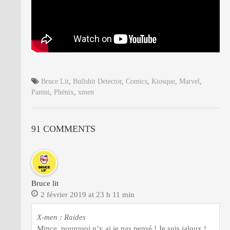
Bruce Lit
,
Bullshit Detector
,
Comics
,
Kiosque
,
Marvel
,
Panini
,
Phénix
,
xmen
91 COMMENTS
Bruce lit
2 février 2019 at 23 h 11 min
X-men : Raides
Mince, pourquoi n’y ai je pas pensé ! Je suis jaloux !