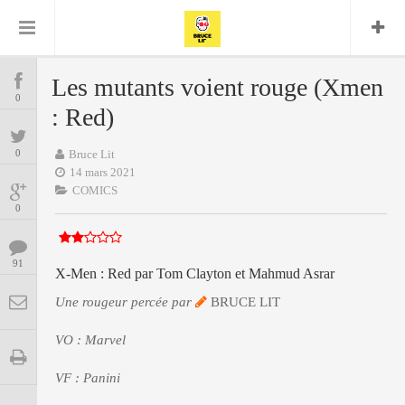
Bruce Lit
Bullshit Detector
Comics
Cyrille M
DC
Daredevil
Dark Horse
Les mutants voient rouge (Xmen
COMICS
Delcourt
0
Eddy Vanleffe
Edwige
: Red)
Encyclopegeek
Figure
Dupont
MANGAS
Replay
Focus
Frank Miller
Garth Ennis
0
Bruce Lit
image
Graphic Novel
Glénat
14 mars 2021
JP
Independants
JB Vu Van
COMICS
BD
Nguyen
Mangas
0
Lug
Marvel
Musique
Mattie boy
ENCYCLOPEGEEK
Panini
91
Presse
Patrick Faivre
X-Men : Red par Tom Clayton et Mahmud Asrar
Présence
CINE-SERIES-ANIME
Rock
Semic
Une rougeur percée par
Punisher
BRUCE LIT
Teamup
Special Guest
Spidey
Superman
VO : Marvel
Tornado
Urban
xmen
Vertigo
MUSIQUE
VF : Panini
LA BRUCE TEAM : SAISON 13