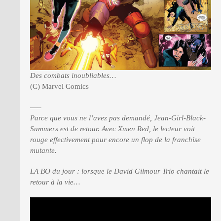
Des combats inoubliables…
(C) Marvel Comics
—–
Parce que vous ne l’avez pas demandé, Jean-Girl-Black-
Summers est de retour. Avec Xmen Red, le lecteur voit
rouge effectivement pour encore un flop de la franchise
mutante.
LA BO du jour : lorsque le David Gilmour Trio chantait le
retour à la vie…