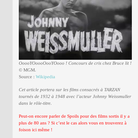
PRESSE
OoooYOoooOooYOooo ! Concours de cris chez Bruce lit !
© MGM.
Source :
Wikipedia
Cet article portera sur les films consacrés à TARZAN
tournés de 1932 à 1948 avec l’acteur Johnny Weissmuller
dans le rôle-titre.
Peut-on encore parler de Spoils pour des films sortis il y a
plus de 80 ans ? Si c’est le cas alors vous en trouverez à
foison ici même !