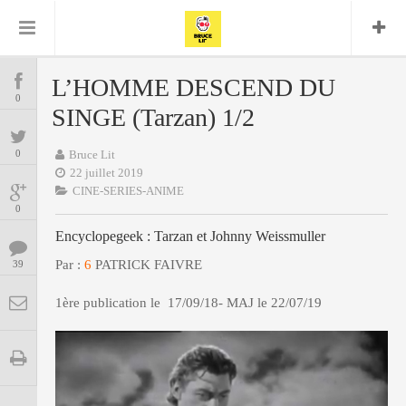
Bruce Lit
Bullshit Detector
Comics
Cyrille M
DC
Daredevil
Dark Horse
L’HOMME DESCEND DU
COMICS
Delcourt
0
Eddy Vanleffe
Edwige
SINGE (Tarzan) 1/2
Encyclopegeek
Figure
Dupont
MANGAS
Replay
Focus
Frank Miller
Garth Ennis
0
Bruce Lit
image
Graphic Novel
Glénat
22 juillet 2019
JP
Independants
JB Vu Van
CINE-SERIES-ANIME
BD
Nguyen
Mangas
0
Lug
Marvel
Encyclopegeek : Tarzan et Johnny Weissmuller
Musique
Mattie boy
ENCYCLOPEGEEK
Panini
Par :
6
PATRICK FAIVRE
39
Presse
Patrick Faivre
Présence
CINE-SERIES-ANIME
Rock
Semic
1ère publication le 17/09/18- MAJ le 22/07/19
Punisher
Teamup
Special Guest
Spidey
Superman
Tornado
Urban
xmen
Vertigo
MUSIQUE
LA BRUCE TEAM : SAISON 13