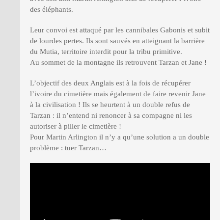
des éléphants.
Leur convoi est attaqué par les cannibales Gabonis et subit
de lourdes pertes. Ils sont sauvés en atteignant la barrière
du Mutia, territoire interdit pour la tribu primitive.
Au sommet de la montagne ils retrouvent Tarzan et Jane !
L’objectif des deux Anglais est à la fois de récupérer
l’ivoire du cimetière mais également de faire revenir Jane
à la civilisation ! Ils se heurtent à un double refus de
Tarzan : il n’entend ni renoncer à sa compagne ni les
autoriser à piller le cimetière !
Pour Martin Arlington il n’y a qu’une solution a un double
problème : tuer Tarzan…