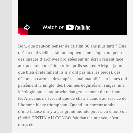
Bon, que peut-on penser de ce film 86 ans plus tard ? Dire
qu’il a mal vieilli serait un euphémisme ! Jugez un peu :
des images d’archives projetées sur un écran faisant face
aux acteurs pour faire croire qu’ils sont en Afrique (alors
que bien évidemment ils n’y ont pas mis les pieds), des
décors en cartons, des trapèzes mal maquillés en lianes qui
parsèment la jungle, des hommes déguisés en singes, une
idéologie qui se rapproche dangereusement du racisme :
les Africains ne servant que de chair à canon au service de
l’homme blanc triomphant. Quand un porteur tombe
d’une falaise il n’y a pas grand monde pour s’en émouvoir
(à côté TINTIN AU CONGO fait dans la nuance, c’est
dire), etc.