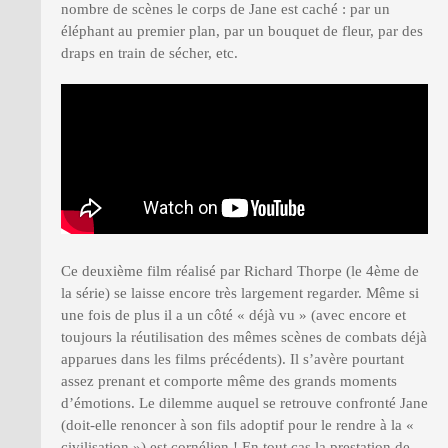
nombre de scènes le corps de Jane est caché : par un
éléphant au premier plan, par un bouquet de fleur, par des
draps en train de sécher, etc.
Ce deuxième film réalisé par Richard Thorpe (le 4ème de
la série) se laisse encore très largement regarder. Même si
une fois de plus il a un côté « déjà vu » (avec encore et
toujours la réutilisation des mêmes scènes de combats déjà
apparues dans les films précédents). Il s’avère pourtant
assez prenant et comporte même des grands moments
d’émotions. Le dilemme auquel se retrouve confronté Jane
(doit-elle renoncer à son fils adoptif pour le rendre à la «
civilisation ») est cornélien ! En tout cas la prestation de