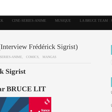
image
Graphic Novel
Glénat
Garth Ennis
JP Nguye
Independants
JB Vu Van
Marvel
Mangas
Musiq
Mattie boy
EK
CINE-SERIES-ANIME
MUSIQUE
LA BRUCE TEAM : 
Panini
Prése
Presse
Patrick Faivre
Rock
Semic
Special Guest
Spidey
Sup
Punisher
Tornado
Urban
xme
Teamup
Vertigo
Interview Frédérick Sigrist)
SERIES-ANIME,
COMICS,
MANGAS
k Sigrist
 par BRUCE LIT