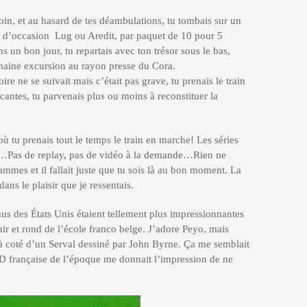
oin, et au hasard de tes déambulations, tu tombais sur un
D d’occasion Lug ou Aredit, par paquet de 10 pour 5
ans un bon jour, tu repartais avec ton trésor sous le bas,
ochaine excursion au rayon presse du Cora.
re ne se suivait mais c’était pas grave, tu prenais le train
ocantes, tu parvenais plus ou moins à reconstituer la
où tu prenais tout le temps le train en marche! Les séries
lms…Pas de replay, pas de vidéo à la demande…Rien ne
rammes et il fallait juste que tu sois là au bon moment. La
ans le plaisir que je ressentais.
us des États Unis étaient tellement plus impressionnantes
lair et rond de l’école franco belge. J’adore Peyo, mais
e à coté d’un Serval dessiné par John Byrne. Ça me semblait
 BD française de l’époque me donnait l’impression de ne