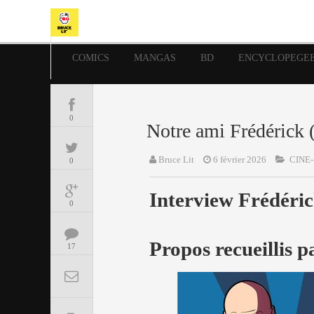
COMICS
MANGAS
BD
ENCYCLOPEGE
0
Notre ami Frédérick (
Bruce Lit
6 février 2026
CINE-
0
Interview Frédéric
0
Propos recueillis
17