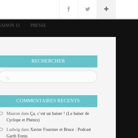
n
Lug
ue
SAISON 13
PRESSE
nce
erman
n
RECHERCHER
COMMENTAIRES RECENTS
Mauron
dans
Ça, c’est un baiser ! (Le baiser de
Cyclope et Phénix)
Ludwig
dans
Xavier Fournier et Bruce : Podcast
Garth Ennis