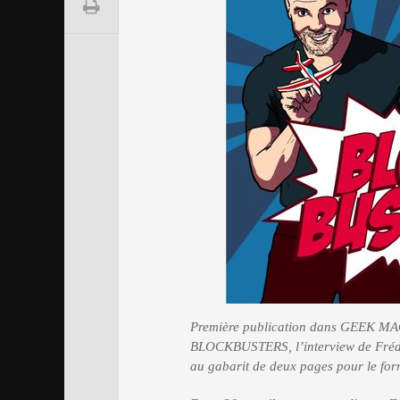
Première publication dans GEEK MA
BLOCKBUSTERS, l’interview de Frédér
au gabarit de deux pages pour le form