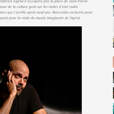
rédérick Sigrist n’occupera pas la place de Jean-Pierre
yseur de la culture geek sur les ondes d’une radio
ters qui s’arrête après neuf ans. Rencontre exclusive pour
aussi pour la visite du musée imaginaire de Sigrist.