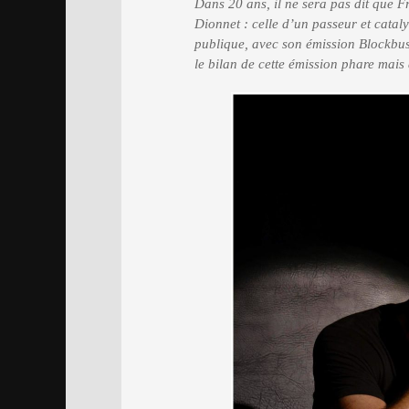
Dans 20 ans, il ne sera pas dit que F
Dionnet : celle d’un passeur et catal
publique, avec son émission Blockbus
le bilan de cette émission phare mais 