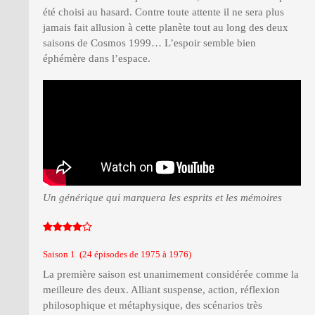
été choisi au hasard. Contre toute attente il ne sera plus
jamais fait allusion à cette planète tout au long des deux
saisons de Cosmos 1999… L’espoir semble bien
éphémère dans l’espace.
Un générique qui marquera les esprits et les mémoires
Saison 1 (24 épisodes de 1975 à 1976)
La première saison est unanimement considérée comme la
meilleure des deux. Alliant suspense, action, réflexion
philosophique et métaphysique, des scénarios très