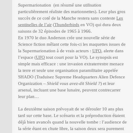
Supermarionation (en résumé une utilisation
particulièrement réaliste des marionnettes). Leur plus gros
succès de ce coté de la Manche restera sans conteste
Les
sentinelles de l’air
(
Thunderbirds
en VO) qui dura deux
saisons de 32 épisodes de 1965 à 1966.
En 1970 le duo Anderson crée une nouvelle série de
Science fiction mêlant cette fois-ci les maquettes issues de
la Supermarionation à de vrais acteurs :
UFO
, alerte dans
l’espace (
UFO
tout court pour la VO). Le synopsis est
simple mais efficace : une invasion extraterrestre menace
la terre et seule une organisation paramilitaire appelée
SHADO (Traduisez Supreme Headquarters Alien Defence
Organization –
Shield vous avez-dit Shield ?
) et leur
arsenal, incluant une base lunaire, peuvent contrecarrer
leur plan…
La deuxième saison prévoyait de se dérouler 10 ans plus
tard sur cette base. Le scénario et la préproduction étaient
déjà bien avancés quand la nouvelle tombe : l’audience de
la série étant en chute libre, la saison deux sera purement