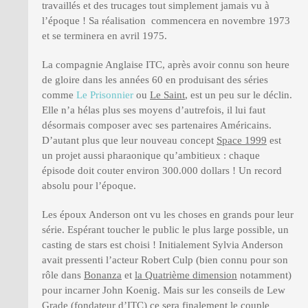
travaillés et des trucages tout simplement jamais vu à
l’époque ! Sa réalisation commencera en novembre 1973
et se terminera en avril 1975.
La compagnie Anglaise ITC, après avoir connu son heure
de gloire dans les années 60 en produisant des séries
comme
Le Prisonnier
ou
Le Saint
, est un peu sur le déclin.
Elle n’a hélas plus ses moyens d’autrefois, il lui faut
désormais composer avec ses partenaires Américains.
D’autant plus que leur nouveau concept
Space 1999
est
un projet aussi pharaonique qu’ambitieux : chaque
épisode doit couter environ 300.000 dollars ! Un record
absolu pour l’époque.
Les époux Anderson ont vu les choses en grands pour leur
série. Espérant toucher le public le plus large possible, un
casting de stars est choisi ! Initialement Sylvia Anderson
avait pressenti l’acteur Robert Culp (bien connu pour son
rôle dans
Bonanza
et
la Quatrième dimension
notamment)
pour incarner John Koenig. Mais sur les conseils de Lew
Grade (fondateur d’ITC) ce sera finalement le couple