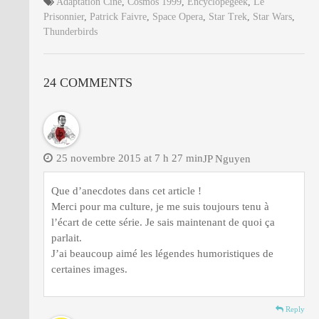
Adaptation Ciné
,
Cosmos 1999
,
Encyclopegeek
,
Le
Prisonnier
,
Patrick Faivre
,
Space Opera
,
Star Trek
,
Star Wars
,
Thunderbirds
24 COMMENTS
25 novembre 2015 at 7 h 27 min
JP Nguyen
Que d’anecdotes dans cet article !
Merci pour ma culture, je me suis toujours tenu à
l’écart de cette série. Je sais maintenant de quoi ça
parlait.
J’ai beaucoup aimé les légendes humoristiques de
certaines images.
Reply