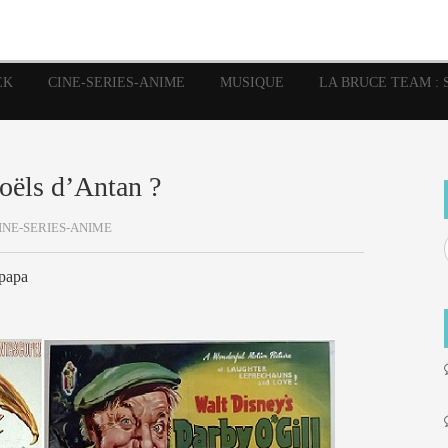
image
Graphic Novel
Glénat
Garth Ennis
JP Nguye
Independants
JB Vu Van
Marvel
Mangas
Musiq
Mattie boy
EK
CINE-SERIES-ANIME
MUSIQUE
LA BRUCE TEAM : 
Panini
Prése
Presse
Patrick Faivre
Rock
Semic
Special Guest
Spidey
Sup
Punisher
Tornado
Urban
xme
Teamup
Vertigo
oëls d’Antan ?
INE-SERIES-ANIME
 papa