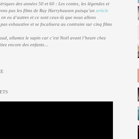
féériques des années 50 et 60 : Les contes, les légendes et
erons pas les films de Ray Harryhausen puisqu’un
article
y en eu d’autres et ce sont ceux-là que nous allons
 pas exhaustive et se focalisera au contraire sur cinq films
aud, allumez le sapin car c’est Noël avant l’heure chez
tiez encore des enfants…
CE
DETS