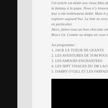
Cet article est dédié aux vieux films 
la fantasy à la papa. Nous n’y trouv
leur a été entièrement dédié. Mais il 
explorer aujourd’hui. La liste ne sera
en particulier.
Alors, faites-vous un bon chocolat ch
Bruce Lit. Comme au temps où vous é
Au programme :
1. JACK LE TUEUR DE GEANTS
2. LES AVENTURES DE TOM POU
3. LES AMOURS ENCHANTEES
4. LES SEPT VISAGES DU DR LAO
5. DARBY O’GILL ET LES FARFA