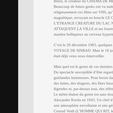
Brion, le créateur du CINEMA DE M
Beaucoup de futurs geeks ont vu naitr
religieusement ces films sur VHS, qu’i
magnétique, revoyant en boucle 
L’ETRANGE CREATURE DU LAC NOI
ATTAQUENT LA VILLE et ses fourmi
martien belliqueux au cerveau hyper
C’est le 20 décembre 1983, quelques 
VOYAGE DE SINBAD. Mais le 18 j
était déjà venu nous émerveiller.
Mais quel est le genre de ces derniers f
Du spectacle susceptible d’être regar
guirlandes lumineuses. Pour boxer dans 
des lutins, des dragons, des êtres bi
légendes et, par-dessus tout, des effet
Le mètre-étalon du genre est sans
Alexander Korda en 1943. Un chef d’
une atmosphère envoûtante et une gén
Conrad Veidt (L’HOMME QUI RIT, le m