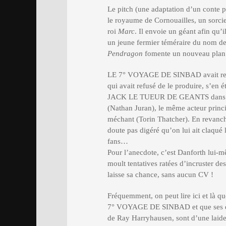
Le pitch (une adaptation d’un conte
le royaume de Cornouailles, un sor
roi
Marc
. Il envoie un géant afin qu’
un jeune fermier téméraire du nom d
Pendragon
fomente un nouveau pla
LE 7° VOYAGE DE SINBAD avait renco
qui avait refusé de le produire, s’en ét
JACK LE TUEUR DE GEANTS dans le m
(Nathan Juran), le même acteur princ
méchant (Torin Thatcher). En revanch
doute pas digéré qu’on lui ait claqué 
fans…
Pour l’anecdote, c’est Danforth lui-m
moult tentatives ratées d’incruster d
laisse sa chance, sans aucun CV !
Fréquemment, on peut lire ici et l
7° VOYAGE DE SINBAD et que ses effe
de Ray Harryhausen, sont d’une laide