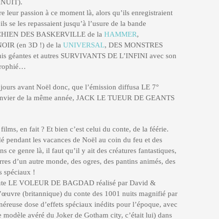
INUIT).
e leur passion à ce moment là, alors qu’ils enregistraient
ls se les repassaient jusqu’à l’usure de la bande
LE CHIEN DES BASKERVILLE de la
HAMMER
,
R (en 3D !) de la
UNIVERSAL
, DES MONSTRES
s géantes et autres SURVIVANTS DE L’INFINI avec son
trophié…
jours avant Noël donc, que l’émission diffusa LE 7°
anvier de la même année, JACK LE TUEUR DE GEANTS
ilms, en fait ? Et bien c’est celui du conte, de la féérie.
dé pendant les vacances de Noël au coin du feu et des
ce genre là, il faut qu’il y ait des créatures fantastiques,
zarres d’un autre monde, des ogres, des pantins animés, des
s spéciaux !
 doute LE VOLEUR DE BAGDAD réalisé par David &
œuvre (britannique) du conte des 1001 nuits magnifié par
éreuse dose d’effets spéciaux inédits pour l’époque, avec
odèle avéré du Joker de Gotham city, c’était lui) dans