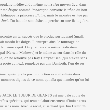
 populaire médiéval du même nom) : Au moyen-âge, dans
cier maléfique nommé
Pendragon
convoite le trône du bon
il kidnappe la princesse
Elaine
, mais le monstre est tué par
e
Jack
. Du haut de son château, perché sur une île lugubre,
n…
ntré un tel succès que le producteur Edward Small,
ait mordu les doigts. Il entreprit ainsi le tournage de
ême esprit. On y retrouve le même réalisateur
ipal (Kerwin Mathews) et le même acteur dans le rôle du
e, on ne retrouve pas Ray Harryhausen (qui n’avait sans
la porte au nez), remplacé par Jim Danforth, l’un de ses
ême, après que la postproduction se soit enlisée dans
es monstres dignes de ce nom, qui alla quémander qu’on lui
à que JACK LE TUEUR DE GEANTS est une pâle copie du
ts spéciaux, qui tentent laborieusement d’imiter ceux
ur sans nom. Avec le recul, et sachant que Jim Danforth