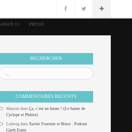
n
Lug
ue
SAISON 13
PRESSE
nce
erman
n
RECHERCHER
COMMENTAIRES RECENTS
Mauron
dans
Ça, c’est un baiser ! (Le baiser de
Cyclope et Phénix)
Ludwig
dans
Xavier Fournier et Bruce : Podcast
Garth Ennis