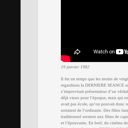
19 janvier 1982
Il fut un temps que les moins de ving
regardions la DERNIERE SEANCE sur 
s’improvisait présentateur d’un vérita
déjà vieux pour l’époque, mais qui en
avait pas école, qu’on pouvait donc re
sortaient de l’ordinaire. Des films fam
traditionnel western aux films de cape 
et l’épouvante. En bref, du cinéma de g