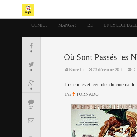
COMICS
MANGAS
BD
ENCYCLOPEGE
0
Où Sont Passés les N
Bruce Lit
23 décembre 2019
C
0
Les contes et légendes du cinéma de
0
Par
TORNADO
37