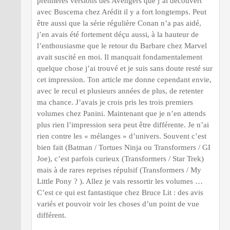
premières versions des Avengers que j’ai découvert
avec Buscema chez Arédit il y a fort longtemps. Peut
être aussi que la série régulière Conan n’a pas aidé,
j’en avais été fortement déçu aussi, à la hauteur de
l’enthousiasme que le retour du Barbare chez Marvel
avait suscité en moi. Il manquait fondamentalement
quelque chose j’ai trouvé et je suis sans doute resté sur
cet impression. Ton article me donne cependant envie,
avec le recul et plusieurs années de plus, de retenter
ma chance. J’avais je crois pris les trois premiers
volumes chez Panini. Maintenant que je n’en attends
plus rien l’impression sera peut être différente. Je n’ai
rien contre les « mélanges » d’univers. Souvent c’est
bien fait (Batman / Tortues Ninja ou Transformers / GI
Joe), c’est parfois curieux (Transformers / Star Trek)
mais à de rares reprises répulsif (Transformers / My
Little Pony ? ). Allez je vais ressortir les volumes …
C’est ce qui est fantastique chez Bruce Lit : des avis
variés et pouvoir voir les choses d’un point de vue
différent.