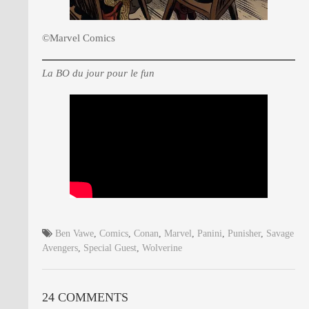
©Marvel Comics
La BO du jour pour le fun
Ben Vawe
,
Comics
,
Conan
,
Marvel
,
Panini
,
Punisher
,
Savage
Avengers
,
Special Guest
,
Wolverine
24 COMMENTS