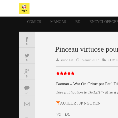
COMICS
MANGAS
BD
ENCYCLOPEGE
0
Pinceau virtuose pou
Bruce Lit
15 août 2017
COMI
0
0
Batman – War On Crime par Paul Din
1ère publication le 16/12/14- Mise à 
14
AUTEUR : JP NGUYEN
VO : DC