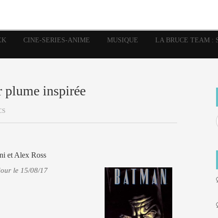
image
Graphic Novel
Glénat
Garth Ennis
JP Nguye
Independants
JB Vu Van
Marvel
Mangas
Musiq
Mattie boy
EK
CINE-SERIES-ANIME
MUSIQUE
LA BRUCE TEAM : 
Panini
Prése
Presse
Patrick Faivre
Rock
Semic
Special Guest
Spidey
Sup
Punisher
Tornado
Urban
xme
Teamup
Vertigo
r plume inspirée
CS
i et Alex Ross
jour le 15/08/17