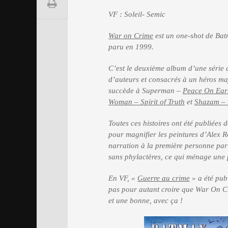
VF : Soleil- Semic
War on Crime
est un one-shot de Bat
paru en 1999.
C’est le deuxième album d’une série 
d’auteurs et consacrés à un héros ma
succède à Superman –
Peace On Ear
Woman – Spirit of Truth
et
Shazam – 
Toutes ces histoires ont été publiées
pour magnifier les peintures d’Alex Ro
narration à la première personne par 
sans phylactères, ce qui ménage une p
En VF, «
Guerre au crime
» a été publ
pas pour autant croire que War On Cri
et une bonne, avec ça !