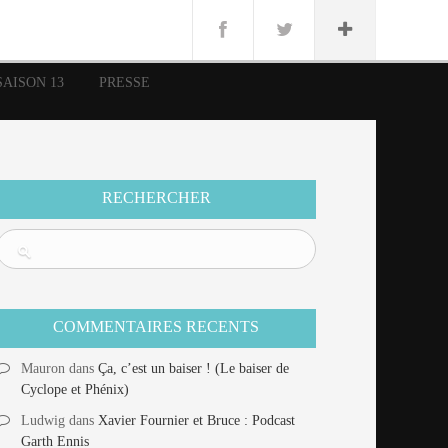
n
Lug
ue
SAISON 13
PRESSE
nce
erman
n
RECHERCHER
COMMENTAIRES RECENTS
Mauron
dans
Ça, c’est un baiser ! (Le baiser de
Cyclope et Phénix)
Ludwig
dans
Xavier Fournier et Bruce : Podcast
Garth Ennis