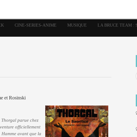
image
Graphic Novel
Glénat
Garth Ennis
JP Nguye
Independants
JB Vu Van
Marvel
Mangas
Musiq
Mattie boy
EK
CINE-SERIES-ANIME
MUSIQUE
LA BRUCE TEAM : 
Panini
Prése
Presse
Patrick Faivre
Rock
Semic
Special Guest
Spidey
Sup
Punisher
Tornado
Urban
xme
Teamup
Vertigo
e et Rosinski
ie Thorgal parue chez
venture officiellement
an Hamme avant que la