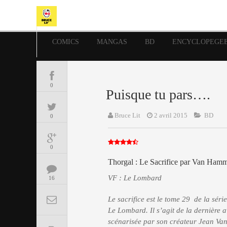
COMICS
MANGAS
BD
ENCYCLOPEGE
0
Puisque tu pars….
Bruce Lit
2 avril 2015
BD
0
0
Thorgal : Le Sacrifice par Van Hamm
VF : Le Lombard
16
Le sacrifice est le tome 29 de la sér
Le Lombard. Il s’agit de la dernière a
scénarisée par son créateur Jean V