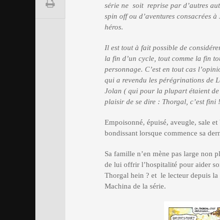
série ne soit reprise par d’autres au
spin off ou d’aventures consacrées à J
héros.
Il est tout à fait possible de considér
la fin d’un cycle, tout comme la fin t
personnage. C’est en tout cas l’opini
qui a revendu les pérégrinations de L
Jolan ( qui pour la plupart étaient de
plaisir de se dire : Thorgal, c’est fini 
Empoisonné, épuisé, aveugle, sale et 
bondissant lorsque commence sa dern
Sa famille n’en mène pas large non plu
de lui offrir l’hospitalité pour aider 
Thorgal hein ? et le lecteur depuis l
Machina de la série.