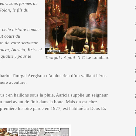
teurs sous formes de
olan, le fils du
er cette histoire comme
out court du
on de votre serviteur
ouve, Aaricia, Kriss et
 qualité ) pour le
Thorgal ! A poil !!
© Le Lombard
!
barbu Thorgal Aergison n’a plus rien d’un vaillant héros
ière aventure.
s : en haillons sous la pluie, Aaricia supplie un seigneur
son mari avant de finir dans la boue. Mais on est chez
a première histoire parue en 1977, est habitué au Deus Ex