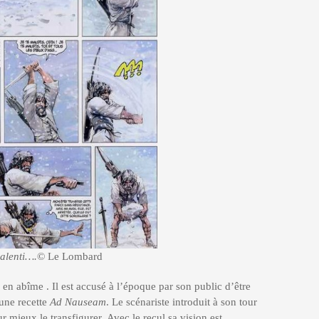
ralenti….
© Le Lombard
n abîme . Il est accusé à l’époque par son public d’être
 une recette
Ad Nauseam
. Le scénariste introduit à son tour
r mieux le transfigurer. Avec le recul sa vision est