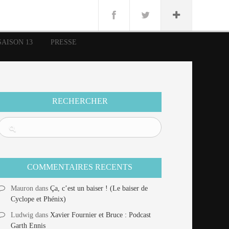
n
Lug
ue
SAISON 13
PRESSE
nce
erman
n
RECHERCHER
COMMENTAIRES RECENTS
Mauron
dans
Ça, c’est un baiser ! (Le baiser de
Cyclope et Phénix)
Ludwig
dans
Xavier Fournier et Bruce : Podcast
Garth Ennis