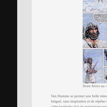
Notre héros au 
Van Hamme se permet une belle mise e
fatigué, sans inspiration et de répéter
cette lassitude chez le personnage pou