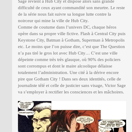
Sage revient à Hub City et dispose alors sans grande
difficulté de ceux ayant commandité son meurtre. Le reste
de la série nous fait suivre sa longue lutte contre la
noirceur qui mine la ville de Hub City.
Comme de coutume dans l’univers DC, chaque héros
opère dans sa propre ville fictive. Flash à Central City puis
Keystone City, Batman à Gotham, Superman à Metropolis
etc. Le moins que l’on puisse dire, c’est que The Question
n’a pas tiré le gros lot avec Hub City… C’est une ville
dépeinte comme très très glauque, où 90% des policiers
sont corrompus et dont le maire alcoolique délaisse
totalement l’administration. Une cité à la dérive encore
pire que Gotham City ! Dans ses deux identités, celle de
journaliste télé et celle de justicier sans visage, Victor Sage
va s’employer à rectifier les consciences et les mâchoires.