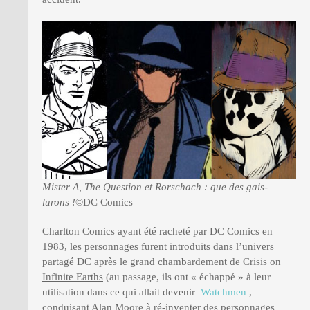
Mister A, The Question et Rorschach : que des gais-
lurons !
©DC Comics
Charlton Comics ayant été racheté par DC Comics en
1983, les personnages furent introduits dans l’univers
partagé DC après le grand chambardement de
Crisis on
Infinite Earths
(au passage, ils ont « échappé » à leur
utilisation dans ce qui allait devenir
Watchmen
,
conduisant Alan Moore à ré-inventer des personnages