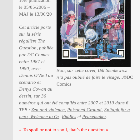
1ère publication
le 05/05/2006 –
MAJ le 13/06/20
PRESSE
Cet article porte
sur la série
régulière
The
Question
, publiée
par DC Comics
entre 1987 et
1990, avec
Non, sur cette cover, Bill Sienkewicz
Dennis O’Neil au
n’a pas oublié de faire le visage…
©DC
scénario et
Comics
Denys Cowan au
dessin, sur 36
numéros qui ont été compilés entre 2007 et 2010 dans 6
TPB :
Zen and violence
,
Poisoned Ground
,
Epitaph for a
hero
,
Welcome to Oz
,
Riddles
et
Peacemaker
.
« To spoil or not to spoil, that’s the question »