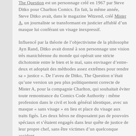
The Question
est un personnage créé en 1967 par Steve
Ditko pour Charlton Comics. En fait, la même année,
Steve Ditko avait, dans le magazine Witzend, créé
Mister
A
, un journaliste se transformant en justicier affublé d’un
masque lui conférant un visage inexpressif.
Influencé par la théorie de l’objectivisme de la philosophe
Ayn Rand, Ditko avait donné à son personnage une vision
très manichéenne du monde qui opérait une stricte
dichotomie entre le bien et le mal, sans envisager d’entre-
deux et adoptait des méthodes assez extrêmes pour rendre
sa « justice ». De l’aveu de Ditko, The Question n’était
qu’une version un peu plus politiquement correcte de
Mister A, pour la compagnie Charlton, qui souhaitait éviter
toute remontrance du Comics Code Authority : même
profession dans le civil et look général identique, avec un
masque « sans visage » en lieu et place du visage aux
traits figés. Les deux héros ne disposaient pas de pouvoirs
spéciaux et s’étaient engagés dans leur quête de justice de
leur propre chef, sans être victimes d’un quelconque
accident.