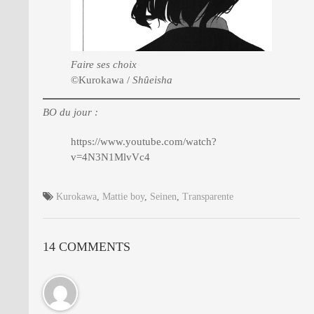
Faire ses choix
©Kurokawa /
Shûeisha
BO du jour :
https://www.youtube.com/watch?
v=4N3N1MlvVc4
Kurokawa
,
Mattie boy
,
Seinen
,
Transparente
14 COMMENTS