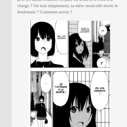
charge ? Ou tout simplement, sa mère serait-elle morte le
lendemain ? Comment savoir ?