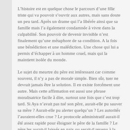
L’histoire est en quelque chose le parcours d’une fille
triste qui va pouvoir s’ouvrir aux autres, mais sans doute
un peu tard. Après un drame qui l’a libérée ainsi que sa
famille mais l’a également condamnée à vivre dans la
culpabilité. Son pouvoir de devenir invisible n’est
finalement qu’une métaphore de sa condition. A la fois
une bénédiction et une malédiction. Une chose qui lui a
permis d’échapper à un homme cruel, mais qui la
maintient isolée du monde.
Le sujet du meurtre du père est intéressant car comme
souvent, il n’y a pas de morale simple. Bien sûr, tuer ne
devrait jamais être la solution. Il en existe forcément une
autre. Mais cette affirmation est aussi une phrase
moralisatrice facile à dire, surtout une fois que c’est trop
tard. Si Aya n’avait pas tué son père, aurait-elle pu sauver
sa mère ? Aurait-elle pu alerter quelqu’un ? Les autorités
l’auraient-elles crue ? Le protocole administratif aurait-il
été assez rapide pour éloigner le père de la famille ? Le
père les aurait-il laissés en paix ou serait-il revenu à la