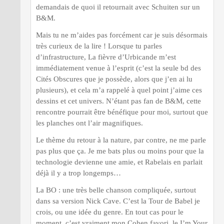
demandais de quoi il retournait avec Schuiten sur un
B&M.
Mais tu ne m’aides pas forcément car je suis désormais
très curieux de la lire ! Lorsque tu parles
d’infrastructure, La fièvre d’Urbicande m’est
immédiatement venue à l’esprit (c’est la seule bd des
Cités Obscures que je possède, alors que j’en ai lu
plusieurs), et cela m’a rappelé à quel point j’aime ces
dessins et cet univers. N’étant pas fan de B&M, cette
rencontre pourrait être bénéfique pour moi, surtout que
les planches ont l’air magnifiques.
Le thème du retour à la nature, par contre, ne me parle
pas plus que ça. Je me bats plus ou moins pour que la
technologie devienne une amie, et Rabelais en parlait
déjà il y a trop longemps…
La BO : une très belle chanson compliquée, surtout
dans sa version Nick Cave. C’est la Tour de Babel je
crois, ou une idée du genre. En tout cas pour le
moment, c’est vraiment mon Cohen favori, le I’m Your