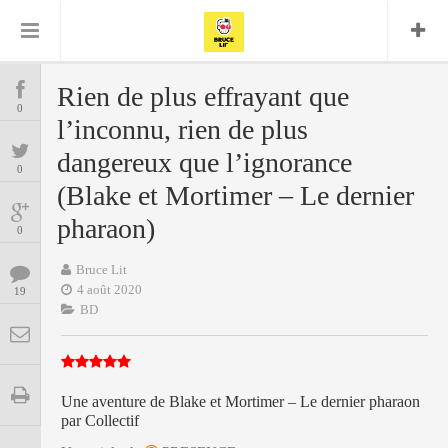
Bruce Lit
Bullshit Detector
Comics
Cyrille M
DC
Daredevil
Dark Horse
Rien de plus effrayant que
COMICS
Delcourt
0
Eddy Vanleffe
Edwige
l’inconnu, rien de plus
Encyclopegeek
Figure
Dupont
MANGAS
Replay
dangereux que l’ignorance
Focus
Frank Miller
Garth Ennis
0
image
Graphic Novel
Glénat
(Blake et Mortimer – Le dernier
JP
Independants
JB Vu Van
BD
pharaon)
Nguyen
Mangas
0
Lug
Marvel
Musique
Mattie boy
Bruce Lit
ENCYCLOPEGEEK
4 août 2020
Panini
19
Presse
Patrick Faivre
BD
Présence
CINE-SERIES-ANIME
Rock
Semic
Punisher
Teamup
Special Guest
Spidey
Superman
Tornado
Urban
xmen
Vertigo
MUSIQUE
Une aventure de Blake et Mortimer – Le dernier pharaon
par Collectif
LA BRUCE TEAM : SAISON 13