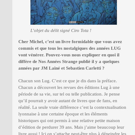
L’objet du délit signé Ciro Tota !
Cher Michel, c
’
est un livre formidable que vous avez
commis et que tous les nostalgiques des années LUG
vont vénérer. Pouvez-vous nous expliquer en quoi il
diff
è
re de Nos Ann
ées Strange publié il y a quelques
années par JM Lainé
et Sebastien Carletti
?
Chacun son Lug. C’est ce que je dis dans la préface.
Chacun a découvert les revues des éditions Lug à une
période de sa vie, sur tel ou telle publication. Je pense
qu’il pourrait y avoir autant de livres que de fans, en
réalité. La seule vraie différence c’est la contextualisation
lyonnaise à une certaine époque et les éléments
historiques qui ont permis à une relative petite maison
d’édition de perdurer 39 ans. Mais j’aime beaucoup leur
livre aussi ! Ici on s’attache peut-être plus à dépeindre les