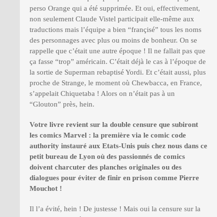
perso Orange qui a été supprimée. Et oui, effectivement,
non seulement Claude Vistel participait elle-même aux
traductions mais l’équipe a bien “françisé” tous les noms
des personnages avec plus ou moins de bonheur. On se
rappelle que c’était une autre époque ! Il ne fallait pas que
ça fasse “trop” américain. C’était déjà le cas à l’époque de
la sortie de Superman rebaptisé Yordi. Et c’était aussi, plus
proche de Strange, le moment où Chewbacca, en France,
s’appelait Chiquetaba ! Alors on n’était pas à un
“Glouton” près, hein.
Votre livre revient sur la double censure que subiront
les comics Marvel : la premi
è
re via le comic code
authority instauré aux Etats-Unis puis chez nous dans ce
petit bureau de Lyon o
ù
des passionnés de comics
doivent charcuter des planches originales ou des
dialogues pour éviter de finir en prison comme Pierre
Mouchot
!
Il l’a évité, hein ! De justesse ! Mais oui la censure sur la