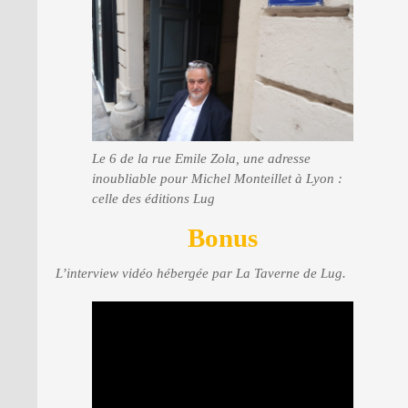
Le 6 de la rue Emile Zola, une adresse
inoubliable pour Michel Monteillet à Lyon :
celle des éditions Lug
Bonus
L’interview vidéo hébergée par La Taverne de Lug.