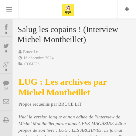
Bruce Lit
Bullshit Detector
Comics
Cyrille M
DC
Daredevil
Dark Horse
Salug les copains ! (Interview
COMICS
Delcourt
0
Eddy Vanleffe
Edwige
Michel Montheillet)
Encyclopegeek
Figure
Dupont
MANGAS
Replay
Focus
Frank Miller
Garth Ennis
0
Bruce Lit
image
Graphic Novel
Glénat
16 décembre 2024
JP
Independants
JB Vu Van
COMICS
BD
Nguyen
Mangas
0
Lug
Marvel
LUG : Les archives par
Musique
Mattie boy
ENCYCLOPEGEEK
Panini
14
Michel Montheillet
Presse
Patrick Faivre
Présence
CINE-SERIES-ANIME
Rock
Semic
Punisher
Propos recueillis par BRUCE LIT
Teamup
Special Guest
Spidey
Superman
Tornado
Urban
xmen
Voici la version longue et non éditée de l’interview de
Vertigo
MUSIQUE
Michel Montheillet parue dans GEEK MAGAZINE #48 à
propos de son livre : LUG : LES ARCHIVES. Le format
LA BRUCE TEAM : SAISON 13