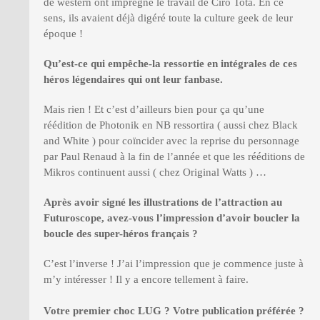
de western ont imprégné le travail de Ciro Tota. En ce
sens, ils avaient déjà digéré toute la culture geek de leur
époque !
Qu
’
est-ce qui empê
che-la ressortie en intégrales de ces
hé
ros l
égendaires qui ont leur fanbase.
Mais rien ! Et c’est d’ailleurs bien pour ça qu’une
réédition de Photonik en NB ressortira ( aussi chez Black
and White ) pour coïncider avec la reprise du personnage
par Paul Renaud à la fin de l’année et que les rééditions de
Mikros continuent aussi ( chez Original Watts ) …
Apr
è
s avoir signé les illustrations de l
’
attraction au
Futuroscope, avez-vous l
’
impression d
’
avoir boucler la
boucle des super-hé
ros franç
ais
?
C’est l’inverse ! J’ai l’impression que je commence juste à
m’y intéresser ! Il y a encore tellement à faire.
Votre premier choc LUG
? Votre publication préf
ér
ée
?