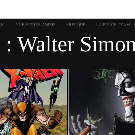
image
Graphic Novel
Glénat
Garth Ennis
JP Nguye
Independants
JB Vu Van
Marvel
Mangas
Musiq
Mattie boy
EK
CINE-SERIES-ANIME
MUSIQUE
LA BRUCE TEAM : 
Panini
Prése
Presse
Patrick Faivre
 : Walter Simo
Rock
Semic
Special Guest
Spidey
Sup
Punisher
Tornado
Urban
xme
Teamup
Vertigo
29 mai 2022