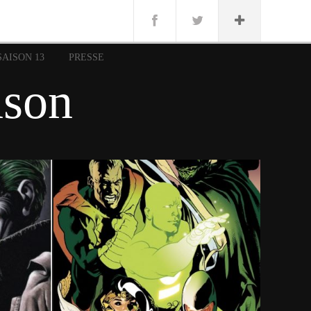
n
Lug
ue
SAISON 13
PRESSE
nce
nson
erman
n