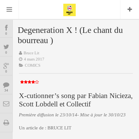
Bruce Lit
Bullshit Detector
Comics
Cyrille M
DC
Daredevil
Dark Horse
Degeneration X ! (Le chant du
COMICS
Delcourt
0
Eddy Vanleffe
Edwige
bourreau )
Encyclopegeek
Figure
Dupont
MANGAS
Replay
Focus
Frank Miller
Garth Ennis
0
Bruce Lit
image
Graphic Novel
Glénat
4 mars 2017
JP
Independants
JB Vu Van
COMICS
BD
Nguyen
Mangas
0
Lug
Marvel
Musique
Mattie boy
ENCYCLOPEGEEK
Panini
34
Presse
Patrick Faivre
X-cutionner’s song par Fabian Nicieza,
Présence
CINE-SERIES-ANIME
Rock
Scott Lobdell et Collectif
Semic
Punisher
Teamup
Special Guest
Spidey
Superman
Première diffusion le 23/10/14- Mise à jour le 30/10/23
Tornado
Urban
xmen
Vertigo
MUSIQUE
Un article de :
BRUCE LIT
LA BRUCE TEAM : SAISON 13