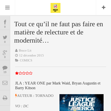
Bruce Lit
Bullshit Detector
Comics
Cyrille M
DC
Daredevil
Dark Horse
Tout ce qu’il ne faut pas faire en
COMICS
Delcourt
0
Eddy Vanleffe
Edwige
matière de relecture et de
Encyclopegeek
Figure
Dupont
MANGAS
Replay
modernité…
Focus
Frank Miller
Garth Ennis
0
image
Graphic Novel
Glénat
JP
Independants
Bruce Lit
JB Vu Van
BD
12 décembre 2015
Nguyen
Mangas
0
Lug
COMICS
Marvel
Musique
Mattie boy
ENCYCLOPEGEEK
Panini
19
Presse
Patrick Faivre
Présence
CINE-SERIES-ANIME
Rock
Semic
Punisher
JLA : YEAR ONE par Mark Waid, Bryan Augustin et
Barry Kitson
Teamup
Special Guest
Spidey
Superman
Tornado
Urban
xmen
Vertigo
AUTEUR : TORNADO
MUSIQUE
VO : DC
LA BRUCE TEAM : SAISON 13