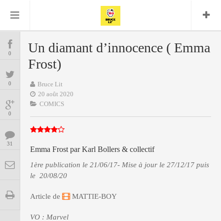
Bruce Lit
Bullshit Detector
Comics
Cyrille M
DC
Daredevil
Dark Horse
Un diamant d’innocence ( Emma
COMICS
Delcourt
0
Eddy Vanleffe
Edwige
Frost)
Encyclopegeek
Figure
Dupont
MANGAS
Replay
Focus
Frank Miller
Garth Ennis
0
Bruce Lit
image
Graphic Novel
Glénat
20 août 2020
JP
Independants
JB Vu Van
COMICS
BD
Nguyen
Mangas
0
Lug
Marvel
Musique
Mattie boy
ENCYCLOPEGEEK
Panini
31
Presse
Patrick Faivre
Emma Frost par Karl Bollers & collectif
Présence
CINE-SERIES-ANIME
Rock
Semic
1ère publication le 21/06/17- Mise à jour le 27/12/17 puis
Punisher
Teamup
Special Guest
le 20/08/20
Spidey
Superman
Tornado
Urban
xmen
Vertigo
MUSIQUE
Article de
MATTIE-BOY
VO : Marvel
LA BRUCE TEAM : SAISON 13