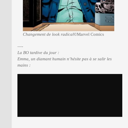
Changement de look radical
©Marvel Comics
—-
La BO tardive du jour :
Emma, un diamant humain n’hésite pas à se salir les
mains :