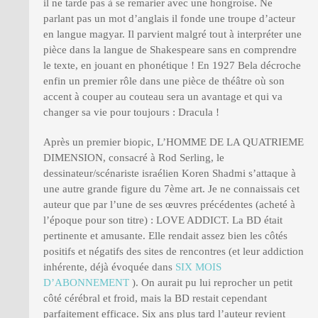
il ne tarde pas à se remarier avec une hongroise. Ne
parlant pas un mot d’anglais il fonde une troupe d’acteur
en langue magyar. Il parvient malgré tout à interpréter une
pièce dans la langue de Shakespeare sans en comprendre
le texte, en jouant en phonétique ! En 1927 Bela décroche
enfin un premier rôle dans une pièce de théâtre où son
accent à couper au couteau sera un avantage et qui va
changer sa vie pour toujours : Dracula !
Après un premier biopic, L’HOMME DE LA QUATRIEME
DIMENSION, consacré à Rod Serling, le
dessinateur/scénariste israélien Koren Shadmi s’attaque à
une autre grande figure du 7ème art. Je ne connaissais cet
auteur que par l’une de ses œuvres précédentes (acheté à
l’époque pour son titre) : LOVE ADDICT. La BD était
pertinente et amusante. Elle rendait assez bien les côtés
positifs et négatifs des sites de rencontres (et leur addiction
inhérente, déjà évoquée dans
SIX MOIS
D’ABONNEMENT
). On aurait pu lui reprocher un petit
côté cérébral et froid, mais la BD restait cependant
parfaitement efficace. Six ans plus tard l’auteur revient