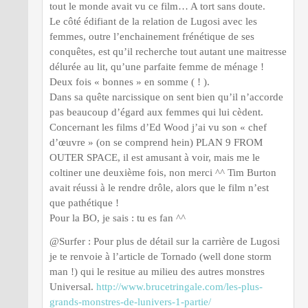
tout le monde avait vu ce film… A tort sans doute.
Le côté édifiant de la relation de Lugosi avec les
femmes, outre l’enchainement frénétique de ses
conquêtes, est qu’il recherche tout autant une maitresse
délurée au lit, qu’une parfaite femme de ménage !
Deux fois « bonnes » en somme ( ! ).
Dans sa quête narcissique on sent bien qu’il n’accorde
pas beaucoup d’égard aux femmes qui lui cèdent.
Concernant les films d’Ed Wood j’ai vu son « chef
d’œuvre » (on se comprend hein) PLAN 9 FROM
OUTER SPACE, il est amusant à voir, mais me le
coltiner une deuxième fois, non merci ^^ Tim Burton
avait réussi à le rendre drôle, alors que le film n’est
que pathétique !
Pour la BO, je sais : tu es fan ^^
@Surfer : Pour plus de détail sur la carrière de Lugosi
je te renvoie à l’article de Tornado (well done storm
man !) qui le resitue au milieu des autres monstres
Universal.
http://www.brucetringale.com/les-plus-
grands-monstres-de-lunivers-1-partie/