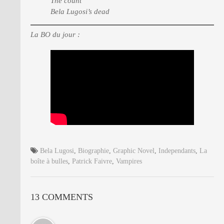
The count
Bela Lugosi’s dead
La BO du jour :
Bela Lugosi
,
Biographie
,
Graphic Novel
,
Independants
,
La
boîte à bulles
,
Patrick Faivre
,
Vampires
13 COMMENTS