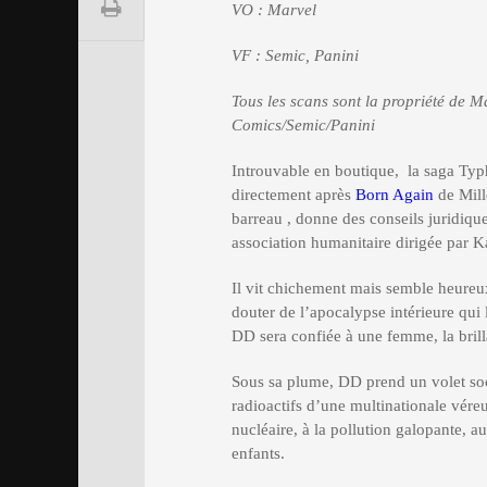
VO : Marvel
VF : Semic, Panini
Tous les scans sont la propriété de M
Comics/Semic/Panini
Introuvable en boutique, la saga Ty
directement après
Born Again
de Mill
barreau , donne des conseils juridiqu
association humanitaire dirigée par K
Il vit chichement mais semble heureux.
douter de l’apocalypse intérieure qui 
DD sera confiée à une femme, la bril
Sous sa plume, DD prend un volet soc
radioactifs d’une multinationale vér
nucléaire, à la pollution galopante, a
enfants.