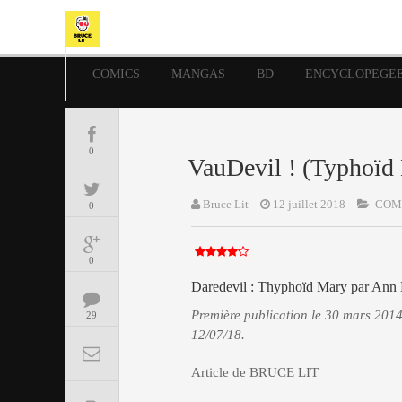
COMICS
MANGAS
BD
ENCYCLOPEGE
0
VauDevil ! (Typhoïd
Bruce Lit
12 juillet 2018
COM
0
0
Daredevil : Thyphoïd Mary par Ann 
Première publication le 30 mars 2014
29
12/07/18.
Article de BRUCE LIT