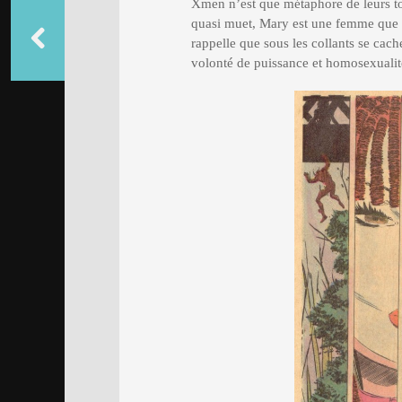
Xmen n’est que métaphore de leurs to
quasi muet, Mary est une femme que l
rappelle que sous les collants se cach
volonté de puissance et homosexualité