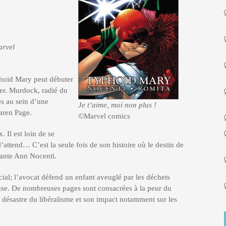
arvel
phoid Mary peut débuter
er. Murdock, radié du
es au sein d’une
Je t’aime, moi non plus !
aren Page.
©Marvel comics
 Il est loin de se
l’attend… C’est la seule fois de son histoire où le destin de
lante Ann Nocenti.
ial; l’avocat défend un enfant aveuglé par les déchets
euse. De nombreuses pages sont consacrées à la peur du
u désastre du libéralisme et son impact notamment sur les