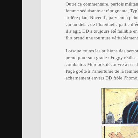
Outre ce commentaire, parfois militan
femme séduisante et répugnante, Typ
arrière plan, Nocenti , parvient à pei
car au delà , de l’habituelle partie d
il s’agit. DD a toujours été faillib
flirt prend une tournure véritablemen
Lorsque toutes les pulsions des person
prend pour son grade : Foggy réalise 
combattre, Murdock découvre à ses dé
Page goûte à l’amertume de la femme
acharnement envers DD frôle l’homose