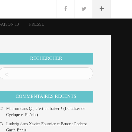
n
Lug
ue
SAISON 13
PRESSE
nce
erman
n
RECHERCHER
COMMENTAIRES RECENTS
Mauron
dans
Ça, c’est un baiser ! (Le baiser de
Cyclope et Phénix)
Ludwig
dans
Xavier Fournier et Bruce : Podcast
Garth Ennis