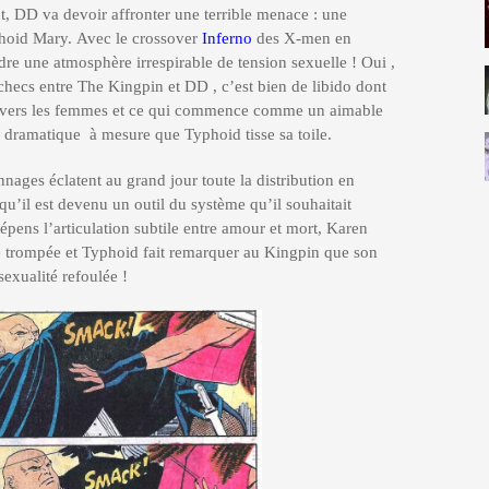
t, DD va devoir affronter une terrible menace : une
hoid Mary. Avec le crossover
Inferno
des X-men en
ndre une atmosphère irrespirable de tension sexuelle ! Oui ,
’échecs entre The Kingpin et DD , c’est bien de libido dont
le envers les femmes et ce qui commence comme un aimable
t dramatique à mesure que Typhoid tisse sa toile.
nages éclatent au grand jour toute la distribution en
qu’il est devenu un outil du système qu’il souhaitait
pens l’articulation subtile entre amour et mort, Karen
 trompée et Typhoid fait remarquer au Kingpin que son
xualité refoulée !