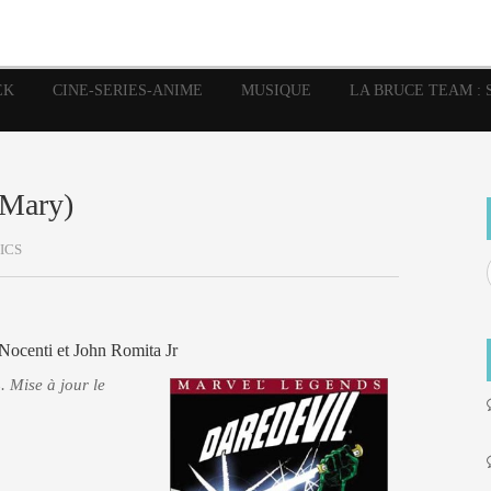
image
Graphic Novel
Glénat
Garth Ennis
JP Nguye
Independants
JB Vu Van
Marvel
Mangas
Musiq
Mattie boy
EK
CINE-SERIES-ANIME
MUSIQUE
LA BRUCE TEAM : 
Panini
Prése
Presse
Patrick Faivre
Rock
Semic
Special Guest
Spidey
Sup
Punisher
Tornado
Urban
xme
Teamup
Vertigo
 Mary)
ICS
Nocenti et John Romita Jr
. Mise à jour le