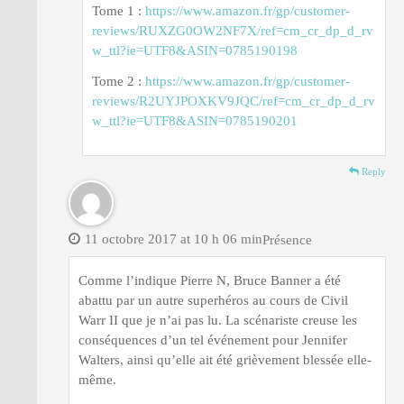
Tome 1 :
https://www.amazon.fr/gp/customer-
reviews/RUXZG0OW2NF7X/ref=cm_cr_dp_d_rv
w_ttl?ie=UTF8&ASIN=0785190198
Tome 2 :
https://www.amazon.fr/gp/customer-
reviews/R2UYJPOXKV9JQC/ref=cm_cr_dp_d_rv
w_ttl?ie=UTF8&ASIN=0785190201
Reply
11 octobre 2017 at 10 h 06 min
Présence
Comme l’indique Pierre N, Bruce Banner a été
abattu par un autre superhéros au cours de Civil
Warr II que je n’ai pas lu. La scénariste creuse les
conséquences d’un tel événement pour Jennifer
Walters, ainsi qu’elle ait été grièvement blessée elle-
même.