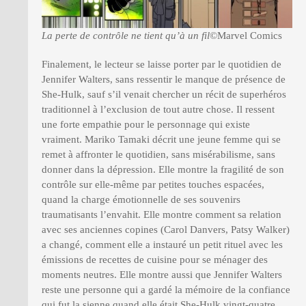
La perte de contrôle ne tient qu’à un fil
©Marvel Comics
Finalement, le lecteur se laisse porter par le quotidien de
Jennifer Walters, sans ressentir le manque de présence de
She-Hulk, sauf s’il venait chercher un récit de superhéros
traditionnel à l’exclusion de tout autre chose. Il ressent
une forte empathie pour le personnage qui existe
vraiment. Mariko Tamaki décrit une jeune femme qui se
remet à affronter le quotidien, sans misérabilisme, sans
donner dans la dépression. Elle montre la fragilité de son
contrôle sur elle-même par petites touches espacées,
quand la charge émotionnelle de ses souvenirs
traumatisants l’envahit. Elle montre comment sa relation
avec ses anciennes copines (Carol Danvers, Patsy Walker)
a changé, comment elle a instauré un petit rituel avec les
émissions de recettes de cuisine pour se ménager des
moments neutres. Elle montre aussi que Jennifer Walters
reste une personne qui a gardé la mémoire de la confiance
qui fut la sienne quand elle était She-Hulk vingt-quatre