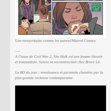
Une newyorkaise comme les autres
©Marvel Comics
—-
A l’issue de Civil War 2, She Hulk est une femme blessée
et traumatisée. Suivez sa reconstruction chez Bruce Lit.
La BO du jour : renaissance et paranoïa chantées par la
plus grande rockeuse contemporaine.