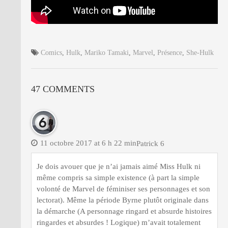
Comics
,
Hulk
,
Mariko Tamaki
,
Marvel
,
Présence
,
She-Hulk
47 COMMENTS
11 octobre 2017 at 6 h 22 min
Patrick 6
Je dois avouer que je n’ai jamais aimé Miss Hulk ni
même compris sa simple existence (à part la simple
volonté de Marvel de féminiser ses personnages et son
lectorat). Même la période Byrne plutôt originale dans
la démarche (A personnage ringard et absurde histoires
ringardes et absurdes ! Logique) m’avait totalement