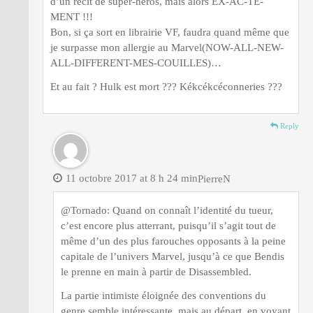
d’un récit de super-héros, mais alors EX-AC-TE-
MENT !!!
Bon, si ça sort en librairie VF, faudra quand même que
je surpasse mon allergie au Marvel(NOW-ALL-NEW-
ALL-DIFFERENT-MES-COUILLES)…
Et au fait ? Hulk est mort ??? Kékcékcéconneries ???
Reply
11 octobre 2017 at 8 h 24 min
PierreN
@Tornado: Quand on connaît l’identité du tueur,
c’est encore plus atterrant, puisqu’il s’agit tout de
même d’un des plus farouches opposants à la peine
capitale de l’univers Marvel, jusqu’à ce que Bendis
le prenne en main à partir de Disassembled.
La partie intimiste éloignée des conventions du
genre semble intéressante, mais au départ, en voyant