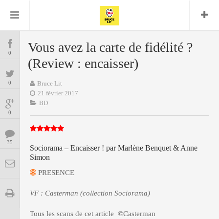
Bruce Lit
Bullshit Detector
Comics
Cyrille M
DC
Daredevil
Dark Horse
Vous avez la carte de fidélité ?
COMICS
Delcourt
0
Eddy Vanleffe
Edwige
(Review : encaisser)
Encyclopegeek
Figure
Dupont
MANGAS
Replay
Focus
Frank Miller
Garth Ennis
0
Bruce Lit
image
Graphic Novel
Glénat
21 février 2017
JP
Independants
JB Vu Van
BD
BD
Nguyen
Mangas
0
Lug
Marvel
Musique
Mattie boy
ENCYCLOPEGEEK
Panini
35
Presse
Patrick Faivre
Sociorama – Encaisser ! par Marlène Benquet & Anne
Simon
Présence
CINE-SERIES-ANIME
Rock
Semic
Punisher
PRESENCE
Teamup
Special Guest
Spidey
Superman
Tornado
Urban
xmen
Vertigo
MUSIQUE
VF : Casterman (collection Sociorama)
Tous les scans de cet article ©Casterman
LA BRUCE TEAM : SAISON 13