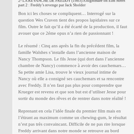
2- LA REVANCHE DE FREDDY (1985) A nightmare on Elm Street
part 2 : Freddy’s revenge par Jack Sholder
Bon ici les choses se compliquent… Interrogé sur la
question Wes Craven tient des propos lapidaires sur ce
film. Outre le fait qu’il a été écarté de la production, il faut
avouer que ce 2éme opus n’a rien de passionnant !
Le résumé : Cinq ans après la fin du précédent film, la
famille Walshes s’installe dans l’ancienne maison de
Nancy Thompson. Le fils Jesse (qui dort dans l’ancienne
chambre de Nancy) commence à avoir des cauchemars…
Sa petite amie Lisa, trouve le vieux journal intime de
Nancy où elle a consigné ses cauchemars et sa rencontre
avec Freddy. Il n’en faut pas plus pour comprendre que
Krueger est revenu et que son but est d’utiliser Jesse pour
sortir du monde des rêves et de rentrer dans notre réalité !
Reprenant en cela l’idée finale du premier film mais en
l’étirant au maximum comme un chewing-gum, le résultat
n’est pas très convaincant. Difficile de ne pas rire lorsque
Freddy arrivant dans notre monde se retrouve au bord