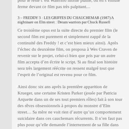
pour le reste c’est Waterloo morne plaine, on en s’ennuie
ferme devant ce film pas très palpitant…
3 – FREDDY 3 : LES GRIFFES DU CHAUCHEMAR (1987) A
nightmare on Elm street : Dream warriors par Chuck Russell
Ce troisième opus est la suite directe du premier film (le
second film est purement et simplement zappé de la
continuité des Freddy ! et c’est bien mieux ainsi). Après
l’échec du deuxième film, on proposa à Wes Craven de
revenir sur le projet, celui-ci bien que pris par un autre
film accepta d’en écrire le script. Si au final son histoire
sera très largement réécrite on ressent malgré tout que
l’esprit de l’original est revenu pour ce film.
Ainsi donc six ans après la première apparition de
Krueger, une certaine Kristen Parker (jouée par Patricia
Arquette dans un de ses tout premiers rôles) fait à son tour
des rêves obsessionnels à propos du monstre d’Elm
street… Sa mère ne voit rien d’autre qu’un comportement
suicidaire dans ces cauchemars récurrents. Il n’en faut pas
plus pour qu’elle demande l’internement de sa fille dans