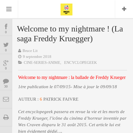
Bruce Lit
Bullshit Detector
Comics
Cyrille M
DC
Daredevil
Dark Horse
Welcome to my nightmare ! (La
COMICS
Delcourt
0
Eddy Vanleffe
Edwige
saga Freddy Kruegger)
Encyclopegeek
Figure
Dupont
MANGAS
Replay
Focus
Frank Miller
Garth Ennis
0
Bruce Lit
image
Graphic Novel
Glénat
9 septembre 2018
JP
Independants
JB Vu Van
CINE-SERIES-ANIME,
ENCYCLOPEGEEK
BD
Nguyen
Mangas
0
Lug
Marvel
Welcome to my nightmare : la ballade de Freddy Krueger
Musique
Mattie boy
ENCYCLOPEGEEK
Panini
1ère publication le 07/09/15- Mise à jour le 09/09/18
30
Presse
Patrick Faivre
Présence
CINE-SERIES-ANIME
Rock
Semic
AUTEUR :
Punisher
6
PATRICK FAIVRE
Teamup
Special Guest
Spidey
Superman
Cet encyclopegeek passera en revue la vie et les morts de
Tornado
Urban
xmen
Vertigo
MUSIQUE
Freddy Krueger, l’icône du cinéma d’horreur inventée par
Wes Craven disparu le 31 août 2015. Cet article lui est
bien évidement dédié….
LA BRUCE TEAM : SAISON 13