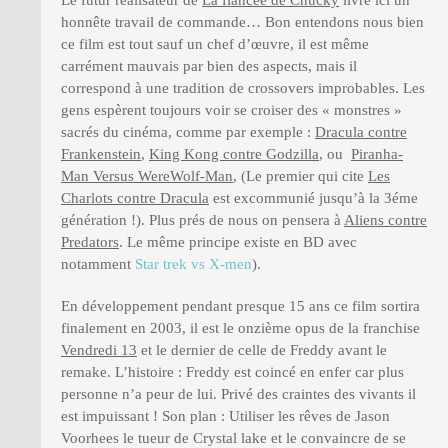
honnête travail de commande… Bon entendons nous bien
ce film est tout sauf un chef d’œuvre, il est même
carrément mauvais par bien des aspects, mais il
correspond à une tradition de crossovers improbables. Les
gens espèrent toujours voir se croiser des « monstres »
sacrés du cinéma, comme par exemple :
Dracula contre
Frankenstein
,
King Kong contre Godzilla
, ou
Piranha-
Man Versus WereWolf-Man
, (Le premier qui cite
Les
Charlots contre Dracula
est excommunié jusqu’à la 3éme
génération !). Plus prés de nous on pensera à
Aliens contre
Predators
. Le même principe existe en BD avec
notamment
Star trek vs X-men
).
En développement pendant presque 15 ans ce film sortira
finalement en 2003, il est le onzième opus de la franchise
Vendredi 13
et le dernier de celle de Freddy avant le
remake. L’histoire : Freddy est coincé en enfer car plus
personne n’a peur de lui. Privé des craintes des vivants il
est impuissant ! Son plan : Utiliser les rêves de Jason
Voorhees le tueur de Crystal lake et le convaincre de se