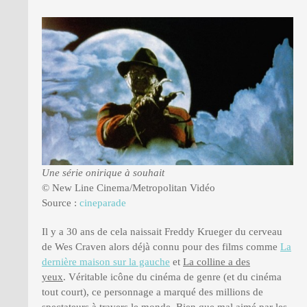
PRESSE
Une série onirique à souhait
© New Line Cinema/Metropolitan Vidéo
Source :
cineparade
Il y a 30 ans de cela naissait Freddy Krueger du cerveau
de Wes Craven alors déjà connu pour des films comme
La
dernière maison sur la gauche
et
La colline a des
yeux
. Véritable icône du cinéma de genre (et du cinéma
tout court), ce personnage a marqué des millions de
spectateurs à travers le monde. Bien que mal aimé par les