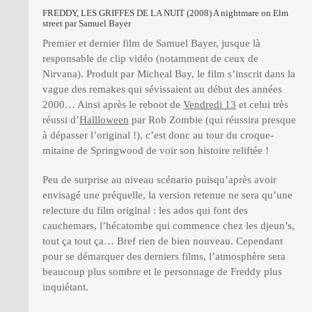
FREDDY, LES GRIFFES DE LA NUIT (2008) A nightmare on Elm
street par Samuel Bayer
Premier et dernier film de Samuel Bayer, jusque là
responsable de clip vidéo (notamment de ceux de
Nirvana). Produit par Micheal Bay, le film s’inscrit dans la
vague des remakes qui sévissaient au début des années
2000… Ainsi après le reboot de
Vendredi 13
et celui très
réussi d’
Hallloween
par Rob Zombie (qui réussira presque
à dépasser l’original !), c’est donc au tour du croque-
mitaine de Springwood de voir son histoire reliftée !
Peu de surprise au niveau scénario puisqu’après avoir
envisagé une préquelle, la version retenue ne sera qu’une
relecture du film original : les ados qui font des
cauchemars, l’hécatombe qui commence chez les djeun’s,
tout ça tout ça… Bref rien de bien nouveau. Cependant
pour se démarquer des derniers films, l’atmosphère sera
beaucoup plus sombre et le personnage de Freddy plus
inquiétant.