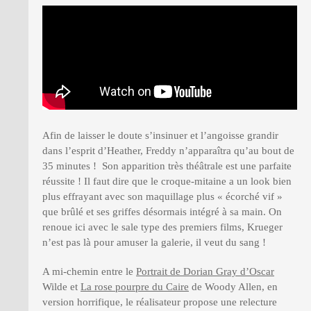
Afin de laisser le doute s’insinuer et l’angoisse grandir
dans l’esprit d’Heather, Freddy n’apparaîtra qu’au bout de
35 minutes ! Son apparition très théâtrale est une parfaite
réussite ! Il faut dire que le croque-mitaine a un look bien
plus effrayant avec son maquillage plus « écorché vif »
que brûlé et ses griffes désormais intégré à sa main. On
renoue ici avec le sale type des premiers films, Krueger
n’est pas là pour amuser la galerie, il veut du sang !
A mi-chemin entre le
Portrait de Dorian Gray d’Oscar
Wilde et
La rose pourpre du Caire
de Woody Allen, en
version horrifique, le réalisateur propose une relecture