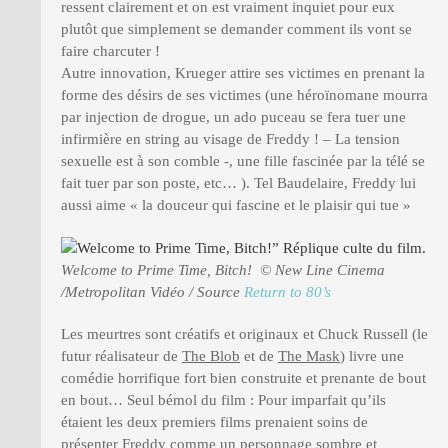
ressent clairement et on est vraiment inquiet pour eux
plutôt que simplement se demander comment ils vont se
faire charcuter !
Autre innovation, Krueger attire ses victimes en prenant la
forme des désirs de ses victimes (une héroïnomane mourra
par injection de drogue, un ado puceau se fera tuer une
infirmière en string au visage de Freddy ! – La tension
sexuelle est à son comble -, une fille fascinée par la télé se
fait tuer par son poste, etc… ). Tel Baudelaire, Freddy lui
aussi aime « la douceur qui fascine et le plaisir qui tue »
Welcome to Prime Time, Bitch! © New Line Cinema
/Metropolitan Vidéo / Source
Return to 80’s
Les meurtres sont créatifs et originaux et Chuck Russell (le
futur réalisateur de
The Blob
et de
The Mask
) livre une
comédie horrifique fort bien construite et prenante de bout
en bout… Seul bémol du film : Pour imparfait qu’ils
étaient les deux premiers films prenaient soins de
présenter Freddy comme un personnage sombre et