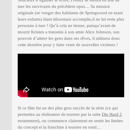
Soucieux d’égaliser le score, Freddy se mettra en tête de
tuer les survivants du précédent opus… Sa mission
originale (se venger des habitants de Springwood en tuant
leurs enfants) étant désormais accomplie,il ne lui reste plus
personne à tuer ! Qu’à cela ne tienne, puisqu’avant de
mourir Kristen a transmis à son amie Alice Johnson, son
pouvoir d’attirer les gens dans ses rêves, il utilisera donc
cette dernière pour y faire venir de nouvelles victimes !
Si ce film fut un des plus gros succès de la série (ce qui
permettra au réalisateur de tourner par la suite
Die Hard 2
notamment), on commence clairement en sentir les limites
du concept et la franchise à tourner en rond…