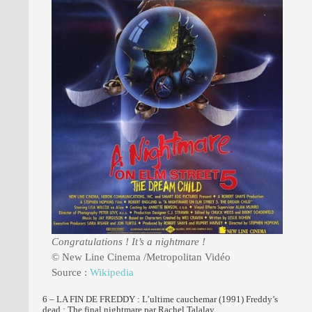
Congratulations ! It’s a nightmare !
© New Line Cinema /Metropolitan Vidéo
Source :
Wikipedia
6 – LA FIN DE FREDDY : L’ultime cauchemar (1991) Freddy’s
dead : The final nightmare par Rachel Talalay