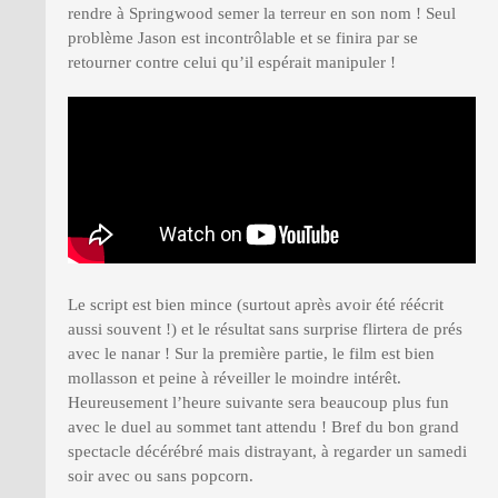
rendre à Springwood semer la terreur en son nom ! Seul
problème Jason est incontrôlable et se finira par se
retourner contre celui qu’il espérait manipuler !
Le script est bien mince (surtout après avoir été réécrit
aussi souvent !) et le résultat sans surprise flirtera de prés
avec le nanar ! Sur la première partie, le film est bien
mollasson et peine à réveiller le moindre intérêt.
Heureusement l’heure suivante sera beaucoup plus fun
avec le duel au sommet tant attendu ! Bref du bon grand
spectacle décérébré mais distrayant, à regarder un samedi
soir avec ou sans popcorn.