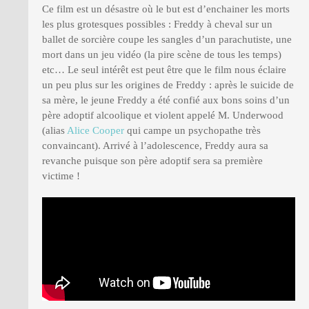
Ce film est un désastre où le but est d’enchainer les morts
les plus grotesques possibles : Freddy à cheval sur un
ballet de sorcière coupe les sangles d’un parachutiste, une
mort dans un jeu vidéo (la pire scène de tous les temps)
etc… Le seul intérêt est peut être que le film nous éclaire
un peu plus sur les origines de Freddy : après le suicide de
sa mère, le jeune Freddy a été confié aux bons soins d’un
père adoptif alcoolique et violent appelé M. Underwood
(alias
Alice Cooper
qui campe un psychopathe très
convaincant). Arrivé à l’adolescence, Freddy aura sa
revanche puisque son père adoptif sera sa première
victime !