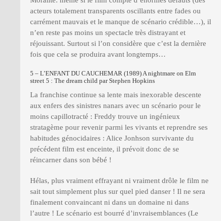
Moralité: même si le film compte d’énormes défauts (des
acteurs totalement transparents oscillants entre fades ou
carrément mauvais et le manque de scénario crédible…), il
n’en reste pas moins un spectacle très distrayant et
réjouissant. Surtout si l’on considère que c’est la dernière
fois que cela se produira avant longtemps…
5 – L’ENFANT DU CAUCHEMAR (1989) A nightmare on Elm
street 5 : The dream child par Stephen Hopkins
La franchise continue sa lente mais inexorable descente
aux enfers des sinistres nanars avec un scénario pour le
moins capillotracté : Freddy trouve un ingénieux
stratagème pour revenir parmi les vivants et reprendre ses
habitudes génocidaires : Alice Jonhson survivante du
précédent film est enceinte, il prévoit donc de se
réincarner dans son bébé !
Hélas, plus vraiment effrayant ni vraiment drôle le film ne
sait tout simplement plus sur quel pied danser ! Il ne sera
finalement convaincant ni dans un domaine ni dans
l’autre ! Le scénario est bourré d’invraisemblances (Le