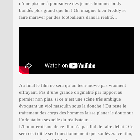
d’une piscine à poursuivre des jeunes hommes body
buildés plus grand que lui ! On imagine bien Freddy se
faire maraver par des footballeurs dans la réalité…
Au final le film ne sera qu’un teen-movie pas vraiment
effrayant. Pas d’une grande originalité par rapport au
premier non plus, si ce n’est une scène très ambigüe
évoquant un viol masculin sous la douche ! Du reste le
traitement des corps des hommes laisse planer le doute sur
l’orientation sexuelle du réalisateur…
L’homo-érotisme de ce film n’a pas fini de faire débat ! Ce
sera ceci dit le seul questionnement que soulèvera ce film,