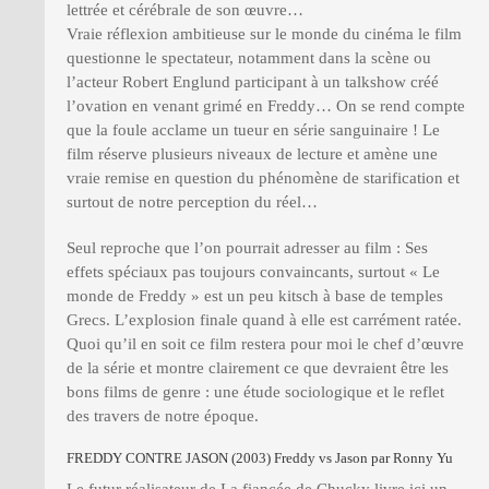
lettrée et cérébrale de son œuvre…
Vraie réflexion ambitieuse sur le monde du cinéma le film
questionne le spectateur, notamment dans la scène ou
l’acteur Robert Englund participant à un talkshow créé
l’ovation en venant grimé en Freddy… On se rend compte
que la foule acclame un tueur en série sanguinaire ! Le
film réserve plusieurs niveaux de lecture et amène une
vraie remise en question du phénomène de starification et
surtout de notre perception du réel…
Seul reproche que l’on pourrait adresser au film : Ses
effets spéciaux pas toujours convaincants, surtout « Le
monde de Freddy » est un peu kitsch à base de temples
Grecs. L’explosion finale quand à elle est carrément ratée.
Quoi qu’il en soit ce film restera pour moi le chef d’œuvre
de la série et montre clairement ce que devraient être les
bons films de genre : une étude sociologique et le reflet
des travers de notre époque.
FREDDY CONTRE JASON (2003) Freddy vs Jason par Ronny Yu
Le futur réalisateur de
La fiancée de Chucky
livre ici un