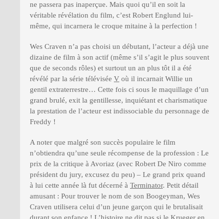
ne passera pas inaperçue. Mais quoi qu’il en soit la
véritable révélation du film, c’est Robert Englund lui-
même, qui incarnera le croque mitaine à la perfection !
Wes Craven n’a pas choisi un débutant, l’acteur a déjà une
dizaine de film à son actif (même s’il s’agit le plus souvent
que de seconds rôles) et surtout un an plus tôt il a été
révélé par la série télévisée
V
où il incarnait Willie un
gentil extraterrestre… Cette fois ci sous le maquillage d’un
grand brulé, exit la gentillesse, inquiétant et charismatique
la prestation de l’acteur est indissociable du personnage de
Freddy !
A noter que malgré son succès populaire le film
n’obtiendra qu’une seule récompense de la profession : Le
prix de la critique à Avoriaz (avec Robert De Niro comme
président du jury, excusez du peu) – Le grand prix quand
à lui cette année là fut décerné à
Terminator
. Petit détail
amusant : Pour trouver le nom de son Boogeyman, Wes
Craven utilisera celui d’un jeune garçon qui le brutalisait
durant son enfance ! L’histoire ne dit pas si le Krueger en