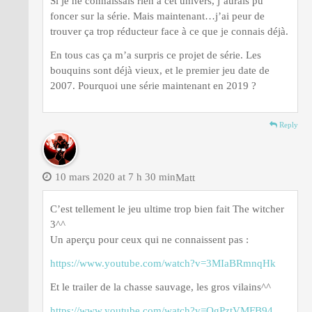
Si je ne connaissais rien à cet univers, j’aurais pu
foncer sur la série. Mais maintenant…j’ai peur de
trouver ça trop réducteur face à ce que je connais déjà.
En tous cas ça m’a surpris ce projet de série. Les
bouquins sont déjà vieux, et le premier jeu date de
2007. Pourquoi une série maintenant en 2019 ?
Reply
10 mars 2020 at 7 h 30 min
Matt
C’est tellement le jeu ultime trop bien fait The witcher
3^^
Un aperçu pour ceux qui ne connaissent pas :
https://www.youtube.com/watch?v=3MIaBRmnqHk
Et le trailer de la chasse sauvage, les gros vilains^^
https://www.youtube.com/watch?v=OgPztVMFB94