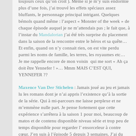
toujours ceux qu’on croit ). Même si je m’y suis endormie
plus d’une fois, j’ai trouvé les effets spéciaux assez
bluffants, le personnage principal intrigant. Quelques
bémols quand même : l’aspect « Monster of the week » de
chaque épisode auquel je ne m’attendais pas ; le fait que, à
l’instar du
Mandalorian
j’ai été très surprise du placement
dans la saison de la rencontre entre le héros et sa quête…
Et enfin, quand on n’y connait rien, on est vite perdu
parmi les noms de famille, les terres, les royaumes etc…
Je me rappelle encore de mon voisin qui me sort « Ah ça
doit être Yennefer ! »… Mmm MAIS C’EST QUI,
YENNEFER ??
Maxence Van Der Stichelen
: Jamais joué au jeu et jamais
lu les romans dont je n’ai appris l’existence qu’à la sortie
de la série. Qui à mi-parcours me laisse perplexe et ne
m’emmène nulle part. Je pense fortement que cette
expérience s’arrêtera à la saison 1 pour moi, beaucoup de
matos et de contenu disponible niveau série et trop peu de
temps disponible pour regarder l’ ensorceleur à contre
cœur. J’en suis à l’épisode 5 depuis 3 semaines. J’ai du