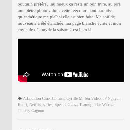
bouquin préféré…au mieux ça reste un bon livre, au pire
une piètre photo…donc cette réécriture tant narrative
qu’esthétique me plaît si elle est bien faite. Ma soif de
nouveauté a été étanchée, ma page blanche écrite et mon
envie de découvrir la saison 2 est bien là.
Adaptation Ciné
,
Comics
,
Cyrille M
,
Jeu Vidéo
,
JP Nguyen
,
Kaori
,
Netflix
,
séries
,
Special Guest
,
Teamup
,
The Witcher
,
Thierry Gagnon