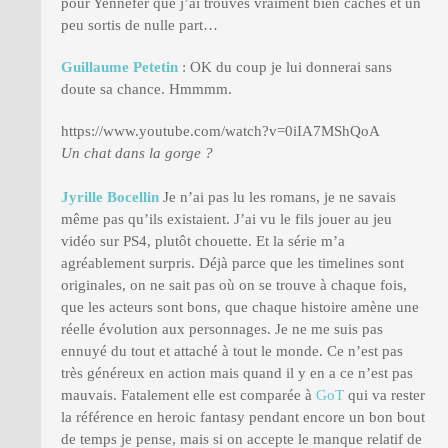
pour Yennefer que j’ai trouvés vraiment bien cachés et un
peu sortis de nulle part…
Guillaume Petetin
: OK du coup je lui donnerai sans
doute sa chance. Hmmmm.
https://www.youtube.com/watch?v=0iIA7MShQoA
Un chat dans la gorge ?
Jyrille Bocellin
Je n’ai pas lu les romans, je ne savais
même pas qu’ils existaient. J’ai vu le fils jouer au jeu
vidéo sur PS4, plutôt chouette. Et la série m’a
agréablement surpris. Déjà parce que les timelines sont
originales, on ne sait pas où on se trouve à chaque fois,
que les acteurs sont bons, que chaque histoire amène une
réelle évolution aux personnages. Je ne me suis pas
ennuyé du tout et attaché à tout le monde. Ce n’est pas
très généreux en action mais quand il y en a ce n’est pas
mauvais. Fatalement elle est comparée à
GoT
qui va rester
la référence en heroic fantasy pendant encore un bon bout
de temps je pense, mais si on accepte le manque relatif de