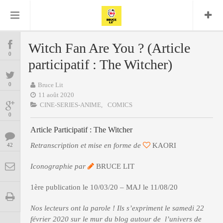
Bruce Lit
Bullshit Detector
Comics
Cyrille M
DC
Daredevil
Dark Horse
Witch Fan Are You ? (Article
COMICS
Delcourt
0
Eddy Vanleffe
Edwige
participatif : The Witcher)
Encyclopegeek
Figure
Dupont
MANGAS
Replay
Focus
Frank Miller
Garth Ennis
0
Bruce Lit
image
Graphic Novel
Glénat
11 août 2020
JP
Independants
JB Vu Van
CINE-SERIES-ANIME,
COMICS
BD
Nguyen
Mangas
0
Lug
Marvel
Article Participatif : The Witcher
Musique
Mattie boy
ENCYCLOPEGEEK
Panini
Retranscription et mise en forme de
KAORI
42
Presse
Patrick Faivre
Présence
CINE-SERIES-ANIME
Rock
Semic
Iconographie par
Punisher
BRUCE LIT
Teamup
Special Guest
Spidey
Superman
1ère publication le 10/03/20 – MAJ le 11/08/20
Tornado
Urban
xmen
Vertigo
MUSIQUE
Nos lecteurs ont la parole ! Ils s’expriment le samedi 22
février 2020 sur le mur du blog autour de l’univers de
LA BRUCE TEAM : SAISON 13