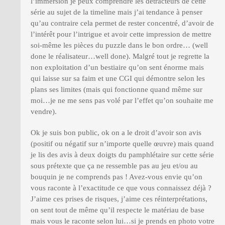
l’immersion je peux comprendre les détracteurs de cette
série au sujet de la timeline mais j’ai tendance à penser
qu’au contraire cela permet de rester concentré, d’avoir de
l’intérêt pour l’intrigue et avoir cette impression de mettre
soi-même les pièces du puzzle dans le bon ordre… (well
done le réalisateur…well done). Malgré tout je regrette la
non exploitation d’un bestiaire qu’on sent énorme mais
qui laisse sur sa faim et une CGI qui démontre selon les
plans ses limites (mais qui fonctionne quand même sur
moi…je ne me sens pas volé par l’effet qu’on souhaite me
vendre).
Ok je suis bon public, ok on a le droit d’avoir son avis
(positif ou négatif sur n’importe quelle œuvre) mais quand
je lis des avis à deux doigts du pamphlétaire sur cette série
sous prétexte que ça ne ressemble pas au jeu et/ou au
bouquin je ne comprends pas ! Avez-vous envie qu’on
vous raconte à l’exactitude ce que vous connaissez déjà ?
J’aime ces prises de risques, j’aime ces réinterprétations,
on sent tout de même qu’il respecte le matériau de base
mais vous le raconte selon lui…si je prends en photo votre