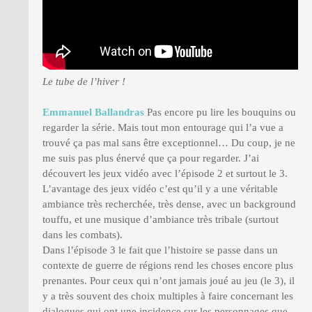
Le tube de l’hiver !
Emmanuel Ballandras
Pas encore pu lire les bouquins ou
regarder la série. Mais tout mon entourage qui l’a vue a
trouvé ça pas mal sans être exceptionnel… Du coup, je ne
me suis pas plus énervé que ça pour regarder. J’ai
découvert les jeux vidéo avec l’épisode 2 et surtout le 3.
L’avantage des jeux vidéo c’est qu’il y a une véritable
ambiance très recherchée, très dense, avec un background
touffu, et une musique d’ambiance très tribale (surtout
dans les combats).
Dans l’épisode 3 le fait que l’histoire se passe dans un
contexte de guerre de régions rend les choses encore plus
prenantes. Pour ceux qui n’ont jamais joué au jeu (le 3), il
y a très souvent des choix multiples à faire concernant les
dialogues qui ont une incidence sur les personnages que