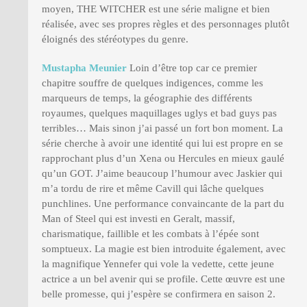
moyen, THE WITCHER est une série maligne et bien
réalisée, avec ses propres règles et des personnages plutôt
éloignés des stéréotypes du genre.
Mustapha Meunier
Loin d’être top car ce premier
chapitre souffre de quelques indigences, comme les
marqueurs de temps, la géographie des différents
royaumes, quelques maquillages uglys et bad guys pas
terribles… Mais sinon j’ai passé un fort bon moment. La
série cherche à avoir une identité qui lui est propre en se
rapprochant plus d’un Xena ou Hercules en mieux gaulé
qu’un GOT. J’aime beaucoup l’humour avec Jaskier qui
m’a tordu de rire et même Cavill qui lâche quelques
punchlines. Une performance convaincante de la part du
Man of Steel qui est investi en Geralt, massif,
charismatique, faillible et les combats à l’épée sont
somptueux. La magie est bien introduite également, avec
la magnifique Yennefer qui vole la vedette, cette jeune
actrice a un bel avenir qui se profile. Cette œuvre est une
belle promesse, qui j’espère se confirmera en saison 2.