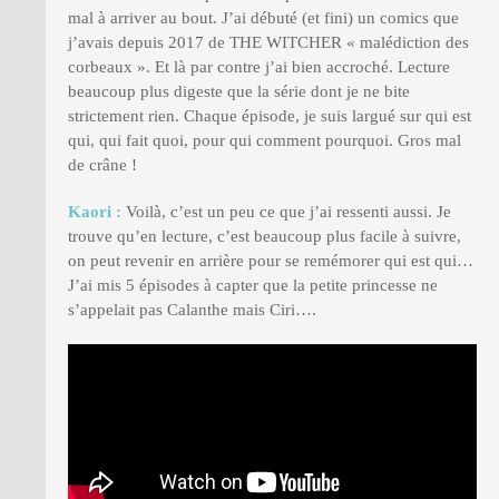
mal à arriver au bout. J’ai débuté (et fini) un comics que
j’avais depuis 2017 de THE WITCHER « malédiction des
corbeaux ». Et là par contre j’ai bien accroché. Lecture
beaucoup plus digeste que la série dont je ne bite
strictement rien. Chaque épisode, je suis largué sur qui est
qui, qui fait quoi, pour qui comment pourquoi. Gros mal
de crâne !
Kaori :
Voilà, c’est un peu ce que j’ai ressenti aussi. Je
trouve qu’en lecture, c’est beaucoup plus facile à suivre,
on peut revenir en arrière pour se remémorer qui est qui…
J’ai mis 5 épisodes à capter que la petite princesse ne
s’appelait pas Calanthe mais Ciri….