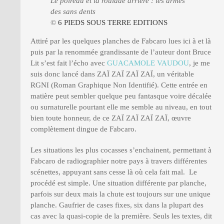
Le poireau et la roulade arrière : les armes
des sans dents
©
6 PIEDS SOUS TERRE EDITIONS
Attiré par les quelques planches de Fabcaro lues ici à et là
puis par la renommée grandissante de l’auteur dont Bruce
Lit s’est fait l’écho avec
GUACAMOLE VAUDOU
, je me
suis donc lancé dans ZAÏ ZAÏ ZAÏ ZAÏ, un véritable
RGNI (Roman Graphique Non Identifié). Cette entrée en
matière peut sembler quelque peu fantasque voire décalée
ou surnaturelle pourtant elle me semble au niveau, en tout
bien toute honneur, de ce ZAÏ ZAÏ ZAÏ ZAÏ, œuvre
complètement dingue de Fabcaro.
Les situations les plus cocasses s’enchainent, permettant à
Fabcaro de radiographier notre pays à travers différentes
scénettes, appuyant sans cesse là où cela fait mal. Le
procédé est simple. Une situation différente par planche,
parfois sur deux mais la chute est toujours sur une unique
planche. Gaufrier de cases fixes, six dans la plupart des
cas avec la quasi-copie de la première. Seuls les textes, dit