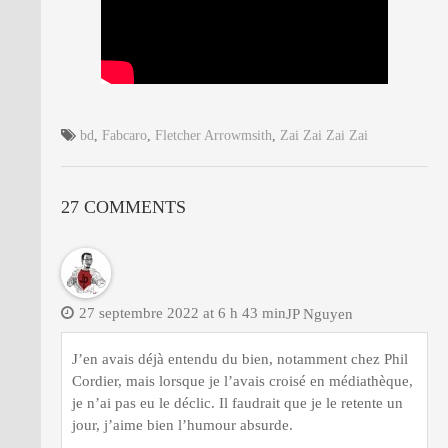
bd
,
Fabcaro
,
Fletcher Arrowmsith
,
Zai Zai Zai Zai
27 COMMENTS
27 septembre 2022 at 6 h 43 min
JP Nguyen
J’en avais déjà entendu du bien, notamment chez Phil
Cordier, mais lorsque je l’avais croisé en médiathèque,
je n’ai pas eu le déclic. Il faudrait que je le retente un
jour, j’aime bien l’humour absurde.