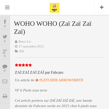
Bruce Lit
Bullshit Detector
Comics
Cyrille M
DC
Daredevil
Dark Horse
WOHO WOHO (Zaï Zaï Zaï
COMICS
Delcourt
0
Eddy Vanleffe
Edwige
Zaï)
Encyclopegeek
Figure
Dupont
MANGAS
Replay
Focus
Frank Miller
Garth Ennis
0
Bruce Lit
image
Graphic Novel
Glénat
27 septembre 2022
JP
Independants
JB Vu Van
BD
BD
Nguyen
Mangas
0
Lug
Marvel
Musique
Mattie boy
ENCYCLOPEGEEK
Panini
27
ZAÏ ZAÏ ZAÏ ZAÏ par Fabcaro
Presse
Patrick Faivre
Présence
Un article de
FLETCHER ARROWSMITH
CINE-SERIES-ANIME
Rock
Semic
Punisher
Teamup
Special Guest
Spidey
Superman
VF
6 Pieds sous terre
Tornado
Urban
xmen
Vertigo
MUSIQUE
Cet article portera sur ZAÏ ZAÏ ZAÏ ZAÏ, une bande
dessinée de Fabcaro sortie en 2015 chez 6 pieds sous
LA BRUCE TEAM : SAISON 13