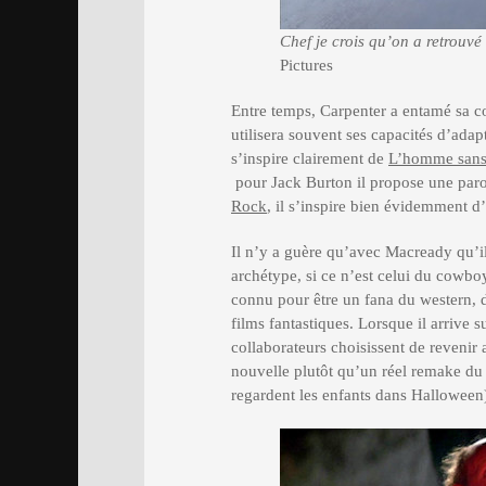
Chef je crois qu’on a retrouvé
Pictures
Entre temps, Carpenter a entamé sa col
utilisera souvent ses capacités d’adap
s’inspire clairement de
L’homme san
pour Jack Burton il propose une paro
Rock
, il s’inspire bien évidemment d’E
Il n’y a guère qu’avec Macready qu’i
archétype, si ce n’est celui du cowboy,
connu pour être un fana du western, do
films fantastiques. Lorsque il arrive 
collaborateurs choisissent de revenir 
nouvelle plutôt qu’un réel remake du
regardent les enfants dans Halloween