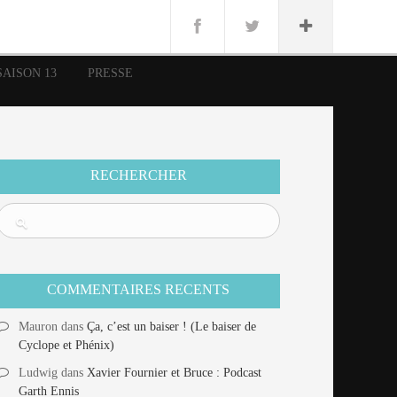
n
Lug
ue
SAISON 13
PRESSE
nce
erman
n
RECHERCHER
COMMENTAIRES RECENTS
Mauron
dans
Ça, c’est un baiser ! (Le baiser de
Cyclope et Phénix)
Ludwig
dans
Xavier Fournier et Bruce : Podcast
Garth Ennis