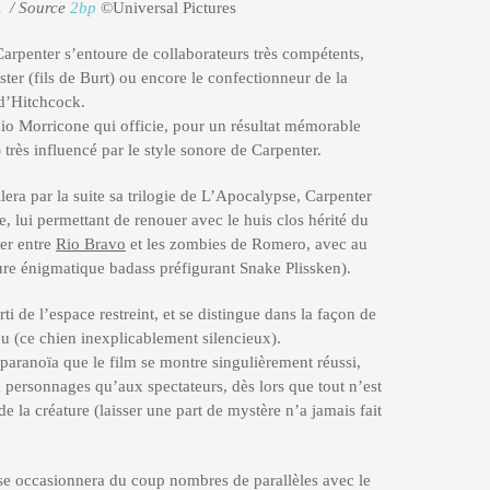
… / Source
2bp
©Universal Pictures
arpenter s’entoure de collaborateurs très compétents,
ster (fils de Burt) ou encore le confectionneur de la
 d’Hitchcock.
nio Morricone qui officie, pour un résultat mémorable
) très influencé par le style sonore de Carpenter.
era par la suite sa trilogie de L’Apocalypse, Carpenter
re, lui permettant de renouer avec le huis clos hérité du
er entre
Rio Bravo
et les zombies de Romero, avec au
re énigmatique badass préfigurant Snake Plissken).
ti de l’espace restreint, et se distingue dans la façon de
u (ce chien inexplicablement silencieux).
 paranoïa que le film se montre singulièrement réussi,
 personnages qu’aux spectateurs, dès lors que tout n’est
e la créature (laisser une part de mystère n’a jamais fait
e occasionnera du coup nombres de parallèles avec le