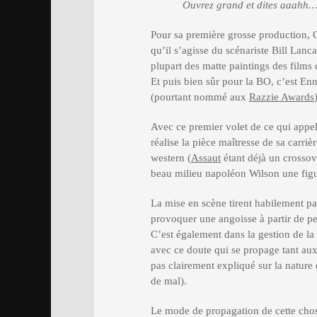
Ouvrez grand et dites aaahh
Pour sa première grosse production, C
qu’il s’agisse du scénariste Bill Lanca
plupart des matte paintings des films
Et puis bien sûr pour la BO, c’est En
(pourtant nommé aux
Razzie Awards
Avec ce premier volet de ce qui appell
réalise la pièce maîtresse de sa carriè
western (
Assaut
étant déjà un crossov
beau milieu napoléon Wilson une figu
La mise en scène tirent habilement par
provoquer une angoisse à partir de pe
C’est également dans la gestion de la
avec ce doute qui se propage tant aux
pas clairement expliqué sur la nature d
de mal).
Le mode de propagation de cette chos