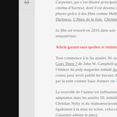
Carpenter, qui s’est illustré principa
cinéma d’horreur, dont il est devenu 
phares grâce à des films comme Hal
Darkness
,
L’Antre de la folie
,
Christi
Le film est ressorti en 2016 dans une
remastérisée.
Article garanti sans spoilers et imitat
Tout commence à la fin années 30, a
Goes There ?
de John W. Campbell qu
l’éditeur du pulp magazine intitulé
As
connu pour avoir publié les travaux 
par la suite comme Isaac Asimov ou
La nouvelle de l’auteur est suffisamm
adaptation dans les années 50, intitu
Christian Nyby et du réalisateur/pro
également à la mise en scène, celui-ci
Carpenter admire le plus).