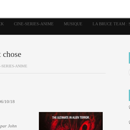
image
Graphic Novel
Glénat
Garth Ennis
JP Nguye
Independants
JB Vu Van
Marvel
Mangas
Musiq
Mattie boy
EK
CINE-SERIES-ANIME
MUSIQUE
LA BRUCE TEAM : 
Panini
Prése
Presse
Patrick Faivre
Rock
Semic
Special Guest
Spidey
Sup
Punisher
Tornado
Urban
xme
Teamup
Vertigo
t chose
-SERIES-ANIME
06/10/18
é par John