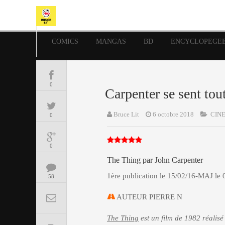
COMICS
MANGAS
BD
ENCYCLOPEGE
0
Carpenter se sent tou
Bruce Lit
6 octobre 2018
CINE
0
0
The Thing par John Carpenter
1ère publication le 15/02/16-MAJ le 
58
AUTEUR PIERRE N
The Thing
est un film de 1982 réalis