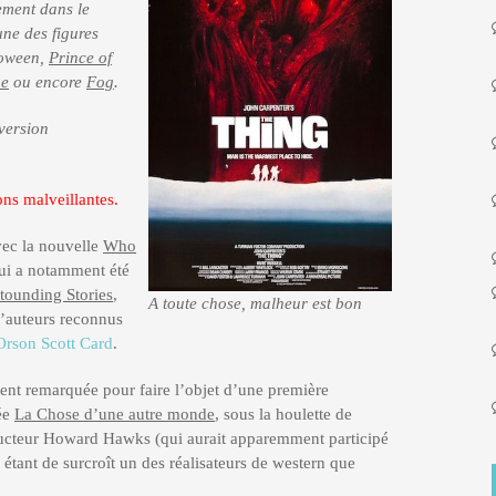
lement dans le
une des figures
loween,
Prince of
ne
ou encore
Fog
.
 version
ions malveillantes.
vec la nouvelle
Who
i a notamment été
tounding Stories
,
A toute chose, malheur est bon
d’auteurs reconnus
Orson Scott Card
.
ent remarquée pour faire l’objet d’une première
lée
La Chose d’une autre monde
, sous la houlette de
ducteur Howard Hawks (qui aurait apparemment participé
 étant de surcroît un des réalisateurs de western que