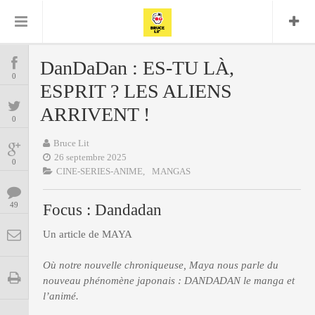
Bruce Lit
Bullshit Detector
Comics
Cyrille M
DC
Daredevil
Dark Horse
DanDaDan : ES-TU LÀ,
COMICS
Delcourt
0
Eddy Vanleffe
Edwige
ESPRIT ? LES ALIENS
Encyclopegeek
Figure
Dupont
MANGAS
Replay
ARRIVENT !
Focus
Frank Miller
Garth Ennis
0
image
Graphic Novel
Glénat
JP
Independants
Bruce Lit
JB Vu Van
BD
26 septembre 2025
Nguyen
Mangas
0
Lug
CINE-SERIES-ANIME,
MANGAS
Marvel
Musique
Mattie boy
ENCYCLOPEGEEK
Panini
49
Focus : Dandadan
Presse
Patrick Faivre
Présence
CINE-SERIES-ANIME
Rock
Semic
Un article de MAYA
Punisher
Teamup
Special Guest
Spidey
Superman
Tornado
Où notre nouvelle chroniqueuse, Maya nous parle du
Urban
xmen
Vertigo
MUSIQUE
nouveau phénomène japonais : DANDADAN le manga et
l’animé.
LA BRUCE TEAM : SAISON 13