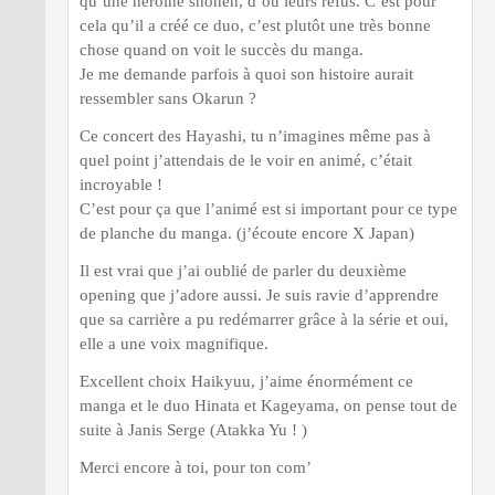
qu’une héroïne shonen, d’où leurs refus. C’est pour
cela qu’il a créé ce duo, c’est plutôt une très bonne
chose quand on voit le succès du manga.
Je me demande parfois à quoi son histoire aurait
ressembler sans Okarun ?
Ce concert des Hayashi, tu n’imagines même pas à
quel point j’attendais de le voir en animé, c’était
incroyable !
C’est pour ça que l’animé est si important pour ce type
de planche du manga. (j’écoute encore X Japan)
Il est vrai que j’ai oublié de parler du deuxième
opening que j’adore aussi. Je suis ravie d’apprendre
que sa carrière a pu redémarrer grâce à la série et oui,
elle a une voix magnifique.
Excellent choix Haikyuu, j’aime énormément ce
manga et le duo Hinata et Kageyama, on pense tout de
suite à Janis Serge (Atakka Yu ! )
Merci encore à toi, pour ton com’