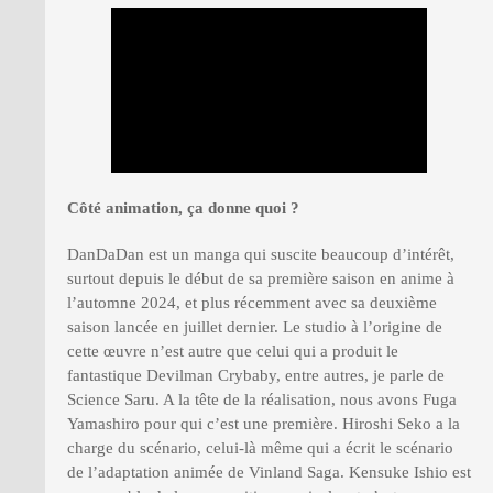
Côté animation, ça donne quoi ?
DanDaDan est un manga qui suscite beaucoup d’intérêt,
surtout depuis le début de sa première saison en anime à
l’automne 2024, et plus récemment avec sa deuxième
saison lancée en juillet dernier. Le studio à l’origine de
cette œuvre n’est autre que celui qui a produit le
fantastique Devilman Crybaby, entre autres, je parle de
Science Saru. A la tête de la réalisation, nous avons Fuga
Yamashiro pour qui c’est une première. Hiroshi Seko a la
charge du scénario, celui-là même qui a écrit le scénario
de l’adaptation animée de Vinland Saga. Kensuke Ishio est