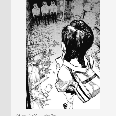
©Shueisha/Yokinobu Tatsu