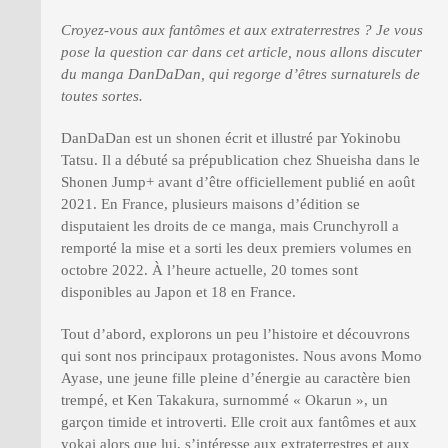
Croyez-vous aux fantômes et aux extraterrestres ? Je vous
pose la question car dans cet article, nous allons discuter
du manga DanDaDan, qui regorge d’êtres surnaturels de
toutes sortes.
DanDaDan est un shonen écrit et illustré par Yokinobu
Tatsu. Il a débuté sa prépublication chez Shueisha dans le
Shonen Jump+ avant d’être officiellement publié en août
2021. En France, plusieurs maisons d’édition se
disputaient les droits de ce manga, mais Crunchyroll a
remporté la mise et a sorti les deux premiers volumes en
octobre 2022. À l’heure actuelle, 20 tomes sont
disponibles au Japon et 18 en France.
Tout d’abord, explorons un peu l’histoire et découvrons
qui sont nos principaux protagonistes. Nous avons Momo
Ayase, une jeune fille pleine d’énergie au caractère bien
trempé, et Ken Takakura, surnommé « Okarun », un
garçon timide et introverti. Elle croit aux fantômes et aux
yokai alors que lui, s’intéresse aux extraterrestres et aux