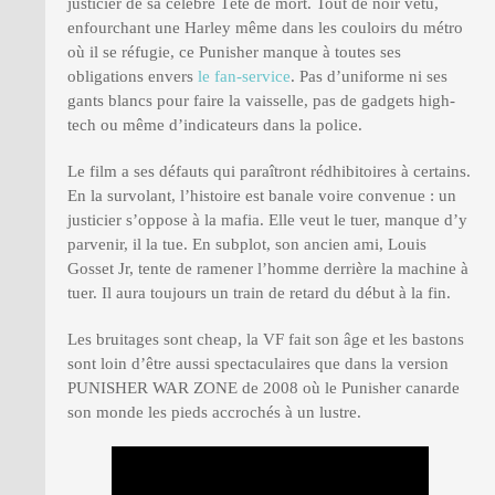
justicier de sa célèbre Tête de mort. Tout de noir vêtu,
enfourchant une Harley même dans les couloirs du métro
où il se réfugie, ce Punisher manque à toutes ses
obligations envers
le fan-service
. Pas d’uniforme ni ses
gants blancs pour faire la vaisselle, pas de gadgets high-
tech ou même d’indicateurs dans la police.
Le film a ses défauts qui paraîtront rédhibitoires à certains.
En la survolant, l’histoire est banale voire convenue : un
justicier s’oppose à la mafia. Elle veut le tuer, manque d’y
parvenir, il la tue. En subplot, son ancien ami, Louis
Gosset Jr, tente de ramener l’homme derrière la machine à
tuer. Il aura toujours un train de retard du début à la fin.
Les bruitages sont cheap, la VF fait son âge et les bastons
sont loin d’être aussi spectaculaires que dans la version
PUNISHER WAR ZONE de 2008 où le Punisher canarde
son monde les pieds accrochés à un lustre.