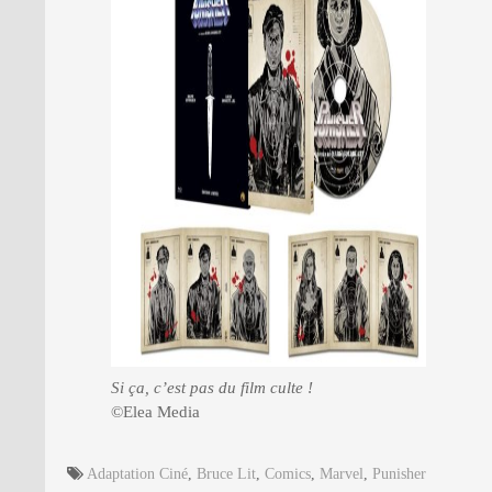
Si ça, c’est pas du film culte !
©Elea Media
Adaptation Ciné
,
Bruce Lit
,
Comics
,
Marvel
,
Punisher