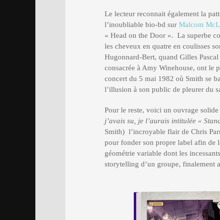
Le lecteur reconnait également la pat
l’inoubliable bio-bd sur
Malcom McL
« Head on the Door ». La superbe co
les cheveux en quatre en coulisses son
Hugonnard-Bert, quand Gilles Pascal 
consacrée à Amy Winehouse, ont le pr
concert du 5 mai 1982 où Smith se b
l’illusion à son public de pleurer du s
Pour le reste, voici un ouvrage solide
j’avais su, je l’aurais intitulée « St
Smith) l’incroyable flair de Chris P
pour fonder son propre label afin de l
géométrie variable dont les incessants
storytelling d’un groupe, finalement 