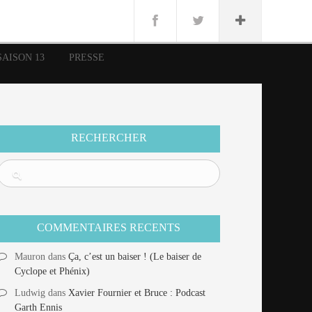
n
Lug
ue
SAISON 13
PRESSE
nce
erman
n
RECHERCHER
COMMENTAIRES RECENTS
Mauron
dans
Ça, c’est un baiser ! (Le baiser de
Cyclope et Phénix)
Ludwig
dans
Xavier Fournier et Bruce : Podcast
Garth Ennis