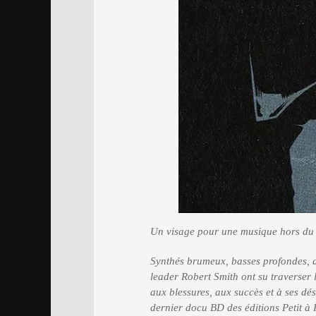
Un visage pour une musique hors d
Synthés brumeux, basses profondes, 
leader Robert Smith ont su traverser 
aux blessures, aux succès et à ses dés
dernier docu BD des éditions Petit à P