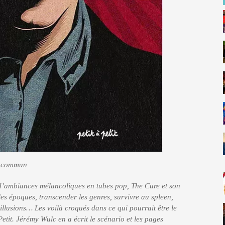
u commun
d’ambiances mélancoliques en tubes pop, The Cure et son
les époques, transcender les genres, survivre au spleen,
illusions… Les voilà croqués dans ce qui pourrait être le
etit. Jérémy Wulc en a écrit le scénario et les pages