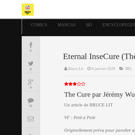
COMICS
MANGAS
BD
ENCYCLOPEGE
0
Eternal InseCure (Th
Bruce Lit
9 janvier 2026
BD,
0
0
The Cure par Jérémy Wu
Un article de BRUCE LIT
31
VF : Petit à Petit
Originellement prévu pour paraître 