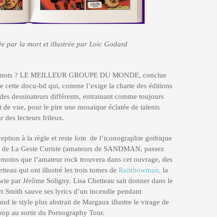
 par la mort et illustrée par Loïc Godard
nq mots ? LE MEILLEUR GROUPE DU MONDE, conclue
e cette docu-bd qui, comme l’exige la charte des éditions
à des dessinateurs différents, entrainant comme toujours
t de vue, pour le pire une mosaïque éclatée de talents
r des lecteurs frileux.
eption à la règle et reste loin de l’iconographie gothique
 vu de La Geste Curiste (amateurs de SANDMAN, passez
s moins que l’amateur rock trouvera dans cet ouvrage, des
tteau qui ont illustré les trois tomes de
Rainbowman,
la
e par Jérôme Soligny. Lisa Chetteau sait donner dans le
t Smith sauve ses lyrics d’un incendie pendant
nd le style plus abstrait de Margaux illustre le virage de
op au sortir du Pornography Tour.