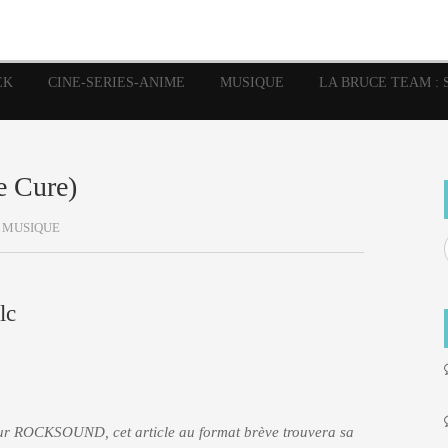
image
Graphic Novel
Glénat
Garth Ennis
JP Nguye
Independants
JB Vu Van
Marvel
Mangas
Musiq
Mattie boy
EK
CINE-SERIES-ANIME
MUSIQUE
LA BRUCE TEAM : 
Panini
Prése
Presse
Patrick Faivre
Rock
Semic
Special Guest
Spidey
Sup
Punisher
Tornado
Urban
xme
Teamup
Vertigo
e Cure)
MUSIQUE
lc
sur ROCKSOUND, cet article au format brève trouvera sa