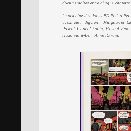
documentaires entre chaque chapitre.
Le principe des docus BD Petit à Petit
dessinateur différent : Margaux et L
Pascal, Lionel Chouin, Mayeul Vigou
Hugonnard-Bert, Anne Royant
.