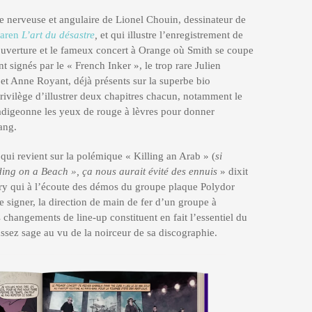
te nerveuse et angulaire de Lionel Chouin, dessinateur de
aren
L’art du désastre
,
et qui illustre l’enregistrement de
uverture et le fameux concert à Orange où Smith se coupe
t signés par le « French Inker », le trop rare Julien
et Anne Royant, déjà présents sur la superbe bio
ivilège d’illustrer deux chapitres chacun, notamment le
adigeonne les yeux de rouge à lèvres pour donner
ang.
 qui revient sur la polémique « Killing an Arab » (
si
anding on a Beach », ça nous aurait évité des ennuis
» dixit
arry qui à l’écoute des démos du groupe plaque Polydor
e signer, la direction de main de fer d’un groupe à
 changements de line-up constituent en fait l’essentiel du
assez sage au vu de la noirceur de sa discographie.