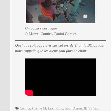
Un comics cosmique
© Marvel Comics, Panini Comics
Quel que soit votre avis sur cet arc de Thor, la BO du jour
nous rappelle que les dieux sont faits de chair
Comics
,
Cyrille M
,
Esad Ribic
,
Jason Aaron
,
JB Vu Van
,