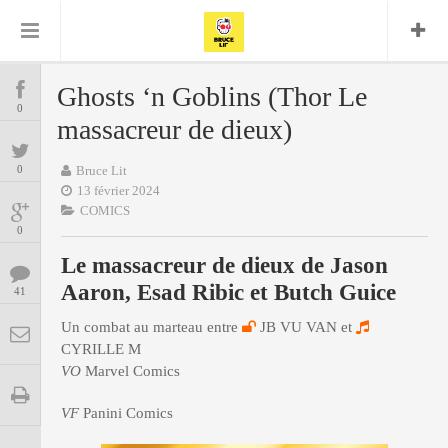
Bruce Lit
Bullshit Detector
Comics
Cyrille M
DC
Daredevil
Dark Horse
Ghosts ‘n Goblins (Thor Le
COMICS
Delcourt
0
Eddy Vanleffe
Edwige
massacreur de dieux)
Encyclopegeek
Figure
Dupont
MANGAS
Replay
Focus
Frank Miller
Garth Ennis
0
Bruce Lit
image
Graphic Novel
Glénat
13 février 2024
JP
Independants
JB Vu Van
COMICS
BD
Nguyen
Mangas
0
Lug
Marvel
Le massacreur de dieux de Jason
Musique
Mattie boy
ENCYCLOPEGEEK
Aaron, Esad Ribic et Butch Guice
Panini
41
Presse
Patrick Faivre
Présence
Un combat au marteau entre
JB VU VAN et
CINE-SERIES-ANIME
Rock
Semic
Punisher
CYRILLE M
Teamup
Special Guest
Spidey
Superman
VO
Marvel Comics
Tornado
Urban
xmen
Vertigo
MUSIQUE
VF
Panini Comics
LA BRUCE TEAM : SAISON 13