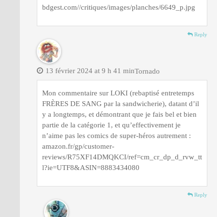
bdgest.com//critiques/images/planches/6649_p.jpg
Reply
13 février 2024 at 9 h 41 min
Tornado
Mon commentaire sur LOKI (rebaptisé entretemps
FRÈRES DE SANG par la sandwicherie), datant d’il
y a longtemps, et démontrant que je fais bel et bien
partie de la catégorie 1, et qu’effectivement je
n’aime pas les comics de super-héros autrement :
amazon.fr/gp/customer-
reviews/R75XF14DMQKCI/ref=cm_cr_dp_d_rvw_tt
l?ie=UTF8&ASIN=8883434080
Reply