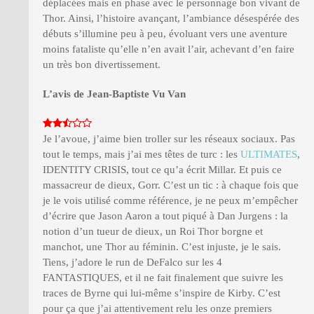
déplacées mais en phase avec le personnage bon vivant de
Thor. Ainsi, l’histoire avançant, l’ambiance désespérée des
débuts s’illumine peu à peu, évoluant vers une aventure
moins fataliste qu’elle n’en avait l’air, achevant d’en faire
un très bon divertissement.
L’avis de Jean-Baptiste Vu Van
Je l’avoue, j’aime bien troller sur les réseaux sociaux. Pas
tout le temps, mais j’ai mes têtes de turc : les
ULTIMATES
,
IDENTITY CRISIS, tout ce qu’a écrit Millar. Et puis ce
massacreur de dieux, Gorr. C’est un tic : à chaque fois que
je le vois utilisé comme référence, je ne peux m’empêcher
d’écrire que Jason Aaron a tout piqué à Dan Jurgens : la
notion d’un tueur de dieux, un Roi Thor borgne et
manchot, une Thor au féminin. C’est injuste, je le sais.
Tiens, j’adore le run de DeFalco sur les 4
FANTASTIQUES, et il ne fait finalement que suivre les
traces de Byrne qui lui-même s’inspire de Kirby. C’est
pour ça que j’ai attentivement relu les onze premiers