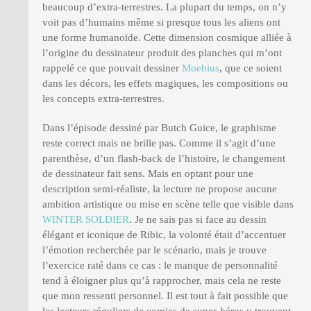
beaucoup d’extra-terrestres. La plupart du temps, on n’y
voit pas d’humains même si presque tous les aliens ont
une forme humanoïde. Cette dimension cosmique alliée à
l’origine du dessinateur produit des planches qui m’ont
rappelé ce que pouvait dessiner
Moebius
, que ce soient
dans les décors, les effets magiques, les compositions ou
les concepts extra-terrestres.
Dans l’épisode dessiné par Butch Guice, le graphisme
reste correct mais ne brille pas. Comme il s’agit d’une
parenthèse, d’un flash-back de l’histoire, le changement
de dessinateur fait sens. Mais en optant pour une
description semi-réaliste, la lecture ne propose aucune
ambition artistique ou mise en scène telle que visible dans
WINTER SOLDIER
. Je ne sais pas si face au dessin
élégant et iconique de Ribic, la volonté était d’accentuer
l’émotion recherchée par le scénario, mais je trouve
l’exercice raté dans ce cas : le manque de personnalité
tend à éloigner plus qu’à rapprocher, mais cela ne reste
que mon ressenti personnel. Il est tout à fait possible que
les lecteurs réguliers de comics de super-héros y trouvent