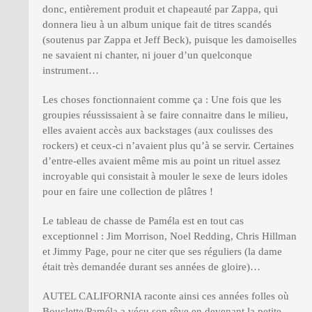
donc, entièrement produit et chapeauté par Zappa, qui
donnera lieu à un album unique fait de titres scandés
(soutenus par Zappa et Jeff Beck), puisque les damoiselles
ne savaient ni chanter, ni jouer d’un quelconque
instrument…
Les choses fonctionnaient comme ça : Une fois que les
groupies réussissaient à se faire connaitre dans le milieu,
elles avaient accès aux backstages (aux coulisses des
rockers) et ceux-ci n’avaient plus qu’à se servir. Certaines
d’entre-elles avaient même mis au point un rituel assez
incroyable qui consistait à mouler le sexe de leurs idoles
pour en faire une collection de plâtres !
Le tableau de chasse de Paméla est en tout cas
exceptionnel : Jim Morrison, Noel Redding, Chris Hillman
et Jimmy Page, pour ne citer que ses réguliers (la dame
était très demandée durant ses années de gloire)…
AUTEL CALIFORNIA raconte ainsi ces années folles où
Bouclette/Paméla a vécu son rêve en devenant la petite