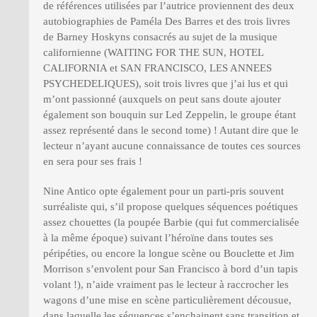
de références utilisées par l’autrice proviennent des deux
autobiographies de Paméla Des Barres et des trois livres
de Barney Hoskyns consacrés au sujet de la musique
californienne (WAITING FOR THE SUN, HOTEL
CALIFORNIA et SAN FRANCISCO, LES ANNEES
PSYCHEDELIQUES), soit trois livres que j’ai lus et qui
m’ont passionné (auxquels on peut sans doute ajouter
également son bouquin sur Led Zeppelin, le groupe étant
assez représenté dans le second tome) ! Autant dire que le
lecteur n’ayant aucune connaissance de toutes ces sources
en sera pour ses frais !
Nine Antico opte également pour un parti-pris souvent
surréaliste qui, s’il propose quelques séquences poétiques
assez chouettes (la poupée Barbie (qui fut commercialisée
à la même époque) suivant l’héroïne dans toutes ses
péripéties, ou encore la longue scène ou Bouclette et Jim
Morrison s’envolent pour San Francisco à bord d’un tapis
volant !), n’aide vraiment pas le lecteur à raccrocher les
wagons d’une mise en scène particulièrement décousue,
dans laquelle les séquences s’enchainent sans transition et