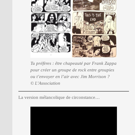
Tu préfères : être chapeauté par Frank Zappa
pour créer un groupe de rock entre groupies
ou t’envoyer en l’air avec Jim Morrison ?
© L’Association
La version mélancolique de circonstance…