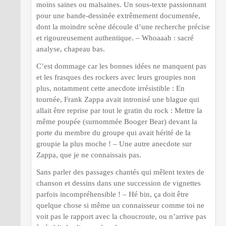
moins saines ou malsaines. Un sous-texte passionnant
pour une bande-dessinée extrêmement documentée,
dont la moindre scène découle d’une recherche précise
et rigoureusement authentique. – Whoaaah : sacré
analyse, chapeau bas.
C’est dommage car les bonnes idées ne manquent pas
et les frasques des rockers avec leurs groupies non
plus, notamment cette anecdote irrésistible : En
tournée, Frank Zappa avait intronisé une blague qui
allait être reprise par tout le gratin du rock : Mettre la
même poupée (surnommée Booger Bear) devant la
porte du membre du groupe qui avait hérité de la
groupie la plus moche ! – Une autre anecdote sur
Zappa, que je ne connaissais pas.
Sans parler des passages chantés qui mêlent textes de
chanson et dessins dans une succession de vignettes
parfois incompréhensible ! – Hé bin, ça doit être
quelque chose si même un connaisseur comme toi ne
voit pas le rapport avec la choucroute, ou n’arrive pas