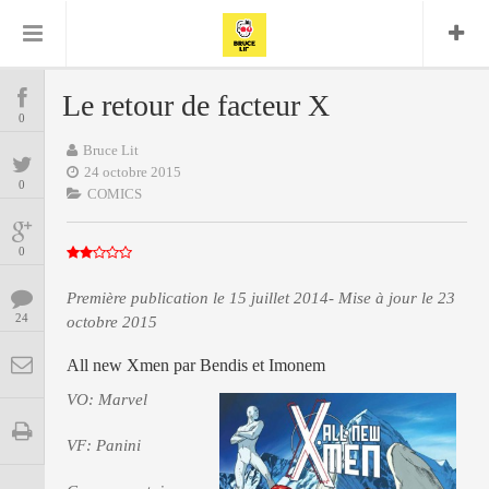
Bruce Lit
Bullshit Detector
Comics
Cyrille M
DC
Daredevil
Dark Horse
Le retour de facteur X
COMICS
Delcourt
0
Eddy Vanleffe
Edwige
Encyclopegeek
Figure
Dupont
Bruce Lit
MANGAS
Replay
Focus
Frank Miller
Garth Ennis
24 octobre 2015
0
image
Graphic Novel
Glénat
COMICS
JP
Independants
JB Vu Van
BD
Nguyen
Mangas
0
Lug
Marvel
Musique
Mattie boy
ENCYCLOPEGEEK
Première publication le 15 juillet 2014- Mise à jour le 23
Panini
24
octobre 2015
Presse
Patrick Faivre
Présence
CINE-SERIES-ANIME
Rock
Semic
All new Xmen par Bendis et Imonem
Punisher
Teamup
Special Guest
Spidey
Superman
VO: Marvel
Tornado
Urban
xmen
Vertigo
MUSIQUE
VF: Panini
LA BRUCE TEAM : SAISON 13