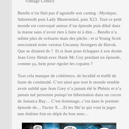
©Image Comics
Bendis n’en finit pas d’agrandir son casting : Mystique,
Sabretooth puis Lady Mastermind, puis X23. Tout ce petit
monde est convoqué autour d’un épisode puis dilué dans
la masse sans n’avoir rien à faire ni à dire… Bendis n’a
même plus de scénario mais des pitchs : et si Young Scott
rencontrait notre version Uncanny Avengers de Havok.
Que se diraient ils ? Et si Jean pour échapper à son destin
Jean Grey flirtait avec Hank Mc Coy pendant un épisode,
comme ça, hein pour rigoler les copains ?
Tout cela manque de cohérence, de lucidité et truffé de
faute de continuité. C’est ainsi que tout le monde semble
avoir oublié que Jean Grey n’a jamais été le Phénix et n’a
jamais tué personne puisqu’en hibernation dans un cocon
de Jamaica Bay… C’est dommage, c’est dans le premier
épisode de… Factor X….Et les Shi’ar qui vont la juger
une énième fois en dépit du bon sens…