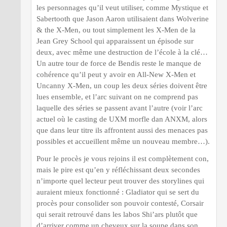
les personnages qu’il veut utiliser, comme Mystique et
Sabertooth que Jason Aaron utilisaient dans Wolverine
& the X-Men, ou tout simplement les X-Men de la
Jean Grey School qui apparaissent un épisode sur
deux, avec même une destruction de l’école à la clé…
Un autre tour de force de Bendis reste le manque de
cohérence qu’il peut y avoir en All-New X-Men et
Uncanny X-Men, un coup les deux séries doivent être
lues ensemble, et l’arc suivant on ne comprend pas
laquelle des séries se passent avant l’autre (voir l’arc
actuel où le casting de UXM morfle dan ANXM, alors
que dans leur titre ils affrontent aussi des menaces pas
possibles et accueillent même un nouveau membre…).
Pour le procès je vous rejoins il est complètement con,
mais le pire est qu’en y réfléchissant deux secondes
n’importe quel lecteur peut trouver des storylines qui
auraient mieux fonctionné : Gladiator qui se sert du
procès pour consolider son pouvoir contesté, Corsair
qui serait retrouvé dans les labos Shi’ars plutôt que
d’arriver comme un cheveux sur la soupe dans son