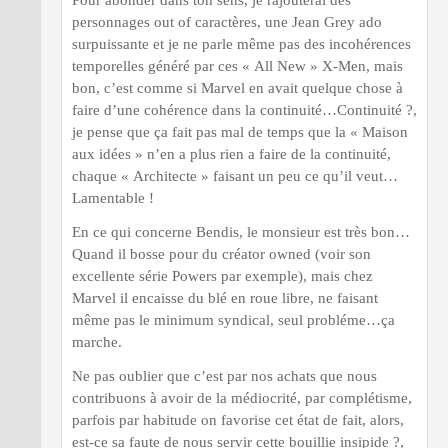
Pour abonder dans ton sens, je rajouterai des
personnages out of caractères, une Jean Grey ado
surpuissante et je ne parle même pas des incohérences
temporelles généré par ces « All New » X-Men, mais
bon, c’est comme si Marvel en avait quelque chose à
faire d’une cohérence dans la continuité…Continuité ?,
je pense que ça fait pas mal de temps que la « Maison
aux idées » n’en a plus rien a faire de la continuité,
chaque « Architecte » faisant un peu ce qu’il veut…
Lamentable !
En ce qui concerne Bendis, le monsieur est très bon…
Quand il bosse pour du créator owned (voir son
excellente série Powers par exemple), mais chez
Marvel il encaisse du blé en roue libre, ne faisant
même pas le minimum syndical, seul probléme…ça
marche.
Ne pas oublier que c’est par nos achats que nous
contribuons à avoir de la médiocrité, par complétisme,
parfois par habitude on favorise cet état de fait, alors,
est-ce sa faute de nous servir cette bouillie insipide ?,