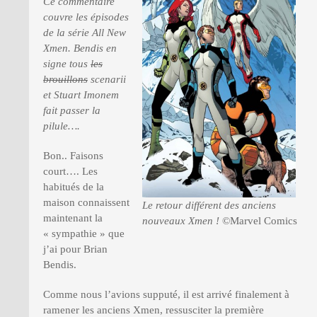
Ce commentaire
couvre les épisodes
de la série All New
PRESSE
Xmen. Bendis en
signe tous
les
brouillons
scenarii
et Stuart Imonem
fait passer la
pilule….
Bon.. Faisons
court…. Les
habitués de la
maison connaissent
Le retour différent des anciens
maintenant la
nouveaux Xmen !
©Marvel Comics
« sympathie » que
j’ai pour Brian
Bendis.
Comme nous l’avions supputé, il est arrivé finalement à
ramener les anciens Xmen, ressusciter la première