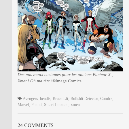
Des nouveaux costumes pour les anciens F
acteur X
,
Xmen! Oh ma tête !
©Image Comics
Avengers
,
bendis
,
Bruce Lit
,
Bullshit Detector
,
Comics
,
Marvel
,
Panini
,
Stuart Imonem
,
xmen
24 COMMENTS