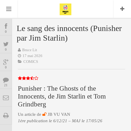
Bruce Lit
Bullshit Detector
Comics
Cyrille M
DC
Daredevil
Dark Horse
Le sang des innocents (Punisher
COMICS
Delcourt
0
Eddy Vanleffe
Edwige
par Jim Starlin)
Encyclopegeek
Figure
Dupont
MANGAS
Replay
Focus
Frank Miller
Garth Ennis
0
Bruce Lit
image
Graphic Novel
Glénat
17 mai 2026
JP
Independants
JB Vu Van
COMICS
BD
Nguyen
Mangas
0
Lug
Marvel
Musique
Mattie boy
ENCYCLOPEGEEK
Panini
21
Presse
Punisher : The Ghosts of the
Patrick Faivre
Présence
Innocents, de Jim Starlin et Tom
CINE-SERIES-ANIME
Rock
Semic
Punisher
Grindberg
Teamup
Special Guest
Spidey
Superman
Tornado
Urban
xmen
Vertigo
MUSIQUE
Un article de
JB VU VAN
1ère publication le 6/12/21 – MAJ le 17/05/26
LA BRUCE TEAM : SAISON 13