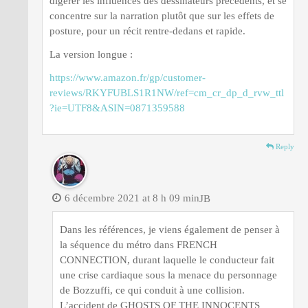
digérer les influences des dessinateurs précédents, et se
concentre sur la narration plutôt que sur les effets de
posture, pour un récit rentre-dedans et rapide.
La version longue :
https://www.amazon.fr/gp/customer-
reviews/RKYFUBLS1R1NW/ref=cm_cr_dp_d_rvw_ttl
?ie=UTF8&ASIN=0871359588
Reply
6 décembre 2021 at 8 h 09 min
JB
Dans les références, je viens également de penser à
la séquence du métro dans FRENCH
CONNECTION, durant laquelle le conducteur fait
une crise cardiaque sous la menace du personnage
de Bozzuffi, ce qui conduit à une collision.
L’accident de GHOSTS OF THE INNOCENTS