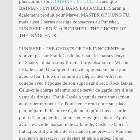
plus connus sont
BATMAN : LE CULTE
ainsi que
BATMAN : UN DEUIL DANS LA FAMILLE. Starlin a
également produit pour Marvel MASTER OF KUNG FU,
mais aussi 2 séries prestige consacrées au Punisher,
PUNISHER : P.O.V. et PUNISHER : THE GHOSTS OF
THE INNOCENTS
.
PUNISHER : THE GHOSTS OF THE INNOCENTS ne
s’ouvre pas sur Frank Castle mais suit les basses œuvres
de Snake, lointain sous-fifre de l’organisation de Wilson
Fisk, le Caïd. On apprend très vite que Snake aime jouer
avec le feu. Il tue un homme au mépris des ordres, et
couche avec l’épouse de son supérieur direct, Rock Baker.
Celui-ci le charge néanmoins de servir de garde lors d’une
vente de drogue. Frank Castle a vent de cette transaction
au dernier moment. Le Punisher se rend donc sur place
peu préparé. Il découvre également qu’un bus es sur le
point d’emmener des enfants en voyage scolaire. Après
avoir revécu le massacre de sa famille, Castle se lance à
l’attaque. S’il y a plus de résistance que prévu, le Punisher
parvient à massacrer les dealers et leurs gardes, à une