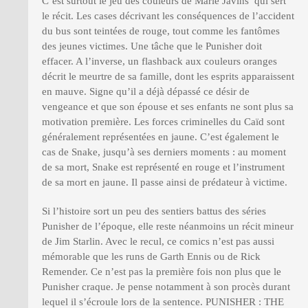
C’est surtout le jeu des couleurs de Marie Javins qui sert
le récit. Les cases décrivant les conséquences de l’accident
du bus sont teintées de rouge, tout comme les fantômes
des jeunes victimes. Une tâche que le Punisher doit
effacer. A l’inverse, un flashback aux couleurs oranges
décrit le meurtre de sa famille, dont les esprits apparaissent
en mauve. Signe qu’il a déjà dépassé ce désir de
vengeance et que son épouse et ses enfants ne sont plus sa
motivation première. Les forces criminelles du Caïd sont
généralement représentées en jaune. C’est également le
cas de Snake, jusqu’à ses derniers moments : au moment
de sa mort, Snake est représenté en rouge et l’instrument
de sa mort en jaune. Il passe ainsi de prédateur à victime.
Si l’histoire sort un peu des sentiers battus des séries
Punisher de l’époque, elle reste néanmoins un récit mineur
de Jim Starlin. Avec le recul, ce comics n’est pas aussi
mémorable que les runs de Garth Ennis ou de Rick
Remender. Ce n’est pas la première fois non plus que le
Punisher craque. Je pense notamment à son procès durant
lequel il s’écroule lors de la sentence. PUNISHER : THE