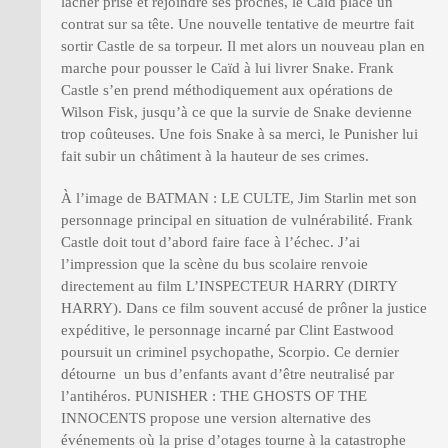
lâcher prise et rejoindre ses proches, le Caïd place un
contrat sur sa tête. Une nouvelle tentative de meurtre fait
sortir Castle de sa torpeur. Il met alors un nouveau plan en
marche pour pousser le Caïd à lui livrer Snake. Frank
Castle s’en prend méthodiquement aux opérations de
Wilson Fisk, jusqu’à ce que la survie de Snake devienne
trop coûteuses. Une fois Snake à sa merci, le Punisher lui
fait subir un châtiment à la hauteur de ses crimes.
À l’image de BATMAN : LE CULTE, Jim Starlin met son
personnage principal en situation de vulnérabilité. Frank
Castle doit tout d’abord faire face à l’échec. J’ai
l’impression que la scène du bus scolaire renvoie
directement au film L’INSPECTEUR HARRY (DIRTY
HARRY). Dans ce film souvent accusé de prôner la justice
expéditive, le personnage incarné par Clint Eastwood
poursuit un criminel psychopathe, Scorpio. Ce dernier
détourne un bus d’enfants avant d’être neutralisé par
l’antihéros. PUNISHER : THE GHOSTS OF THE
INNOCENTS propose une version alternative des
événements où la prise d’otages tourne à la catastrophe