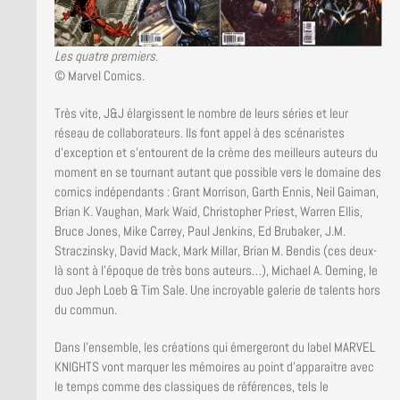
Les quatre premiers.
© Marvel Comics.
Très vite, J&J élargissent le nombre de leurs séries et leur
réseau de collaborateurs. Ils font appel à des scénaristes
d’exception et s’entourent de la crème des meilleurs auteurs du
moment en se tournant autant que possible vers le domaine des
comics indépendants : Grant Morrison, Garth Ennis, Neil Gaiman,
Brian K. Vaughan, Mark Waid, Christopher Priest, Warren Ellis,
Bruce Jones, Mike Carrey, Paul Jenkins, Ed Brubaker, J.M.
Straczinsky, David Mack, Mark Millar, Brian M. Bendis (ces deux-
là sont à l’époque de très bons auteurs…), Michael A. Oeming, le
duo Jeph Loeb & Tim Sale. Une incroyable galerie de talents hors
du commun.
Dans l’ensemble, les créations qui émergeront du label MARVEL
KNIGHTS vont marquer les mémoires au point d’apparaitre avec
le temps comme des classiques de références, tels le