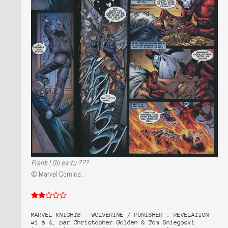
Frank ! Où es-tu ???
© Marvel Comics.
MARVEL KNIGHTS – WOLVERINE / PUNISHER : REVELATION
#1 à 4, par Christopher Golden & Tom Sniegoski