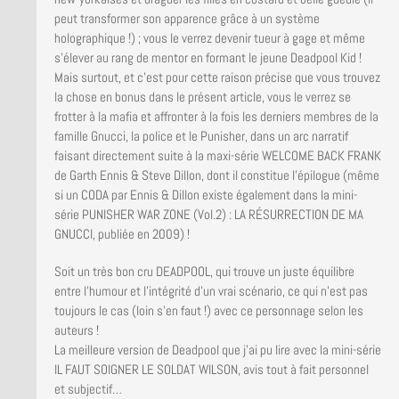
peut transformer son apparence grâce à un système
holographique !) ; vous le verrez devenir tueur à gage et même
s’élever au rang de mentor en formant le jeune Deadpool Kid !
Mais surtout, et c’est pour cette raison précise que vous trouvez
la chose en bonus dans le présent article, vous le verrez se
frotter à la mafia et affronter à la fois les derniers membres de la
famille Gnucci, la police et le Punisher, dans un arc narratif
faisant directement suite à la maxi-série WELCOME BACK FRANK
de Garth Ennis & Steve Dillon, dont il constitue l’épilogue (même
si un CODA par Ennis & Dillon existe également dans la mini-
série PUNISHER WAR ZONE (Vol.2) : LA RÉSURRECTION DE MA
GNUCCI, publiée en 2009) !
Soit un très bon cru DEADPOOL, qui trouve un juste équilibre
entre l’humour et l’intégrité d’un vrai scénario, ce qui n’est pas
toujours le cas (loin s’en faut !) avec ce personnage selon les
auteurs !
La meilleure version de Deadpool que j’ai pu lire avec la mini-série
IL FAUT SOIGNER LE SOLDAT WILSON, avis tout à fait personnel
et subjectif…