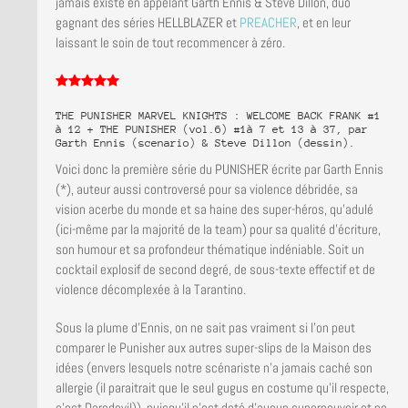
jamais existé en appelant Garth Ennis & Steve Dillon, duo
gagnant des séries HELLBLAZER et
PREACHER
, et en leur
laissant le soin de tout recommencer à zéro.
THE PUNISHER MARVEL KNIGHTS : WELCOME BACK FRANK #1
à 12 + THE PUNISHER (vol.6) #1à 7 et 13 à 37, par
Garth Ennis (scenario) & Steve Dillon (dessin).
Voici donc la première série du PUNISHER écrite par Garth Ennis
(*), auteur aussi controversé pour sa violence débridée, sa
vision acerbe du monde et sa haine des super-héros, qu’adulé
(ici-même par la majorité de la team) pour sa qualité d’écriture,
son humour et sa profondeur thématique indéniable. Soit un
cocktail explosif de second degré, de sous-texte effectif et de
violence décomplexée à la Tarantino.
Sous la plume d’Ennis, on ne sait pas vraiment si l’on peut
comparer le Punisher aux autres super-slips de la Maison des
idées (envers lesquels notre scénariste n’a jamais caché son
allergie (il paraitrait que le seul gugus en costume qu’il respecte,
c’est Daredevil)), puisqu’il n’est doté d’aucun superpouvoir et ne