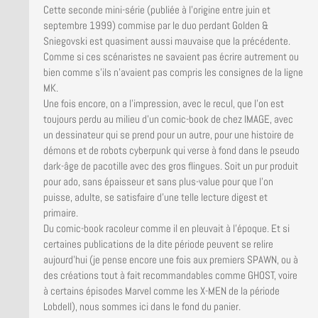
Cette seconde mini-série (publiée à l’origine entre juin et
septembre 1999) commise par le duo perdant Golden &
Sniegovski est quasiment aussi mauvaise que la précédente.
Comme si ces scénaristes ne savaient pas écrire autrement ou
bien comme s’ils n’avaient pas compris les consignes de la ligne
MK.
Une fois encore, on a l’impression, avec le recul, que l’on est
toujours perdu au milieu d’un comic-book de chez IMAGE, avec
un dessinateur qui se prend pour un autre, pour une histoire de
démons et de robots cyberpunk qui verse à fond dans le pseudo
dark-âge de pacotille avec des gros flingues. Soit un pur produit
pour ado, sans épaisseur et sans plus-value pour que l’on
puisse, adulte, se satisfaire d’une telle lecture digest et
primaire.
Du comic-book racoleur comme il en pleuvait à l’époque. Et si
certaines publications de la dite période peuvent se relire
aujourd’hui (je pense encore une fois aux premiers SPAWN, ou à
des créations tout à fait recommandables comme GHOST, voire
à certains épisodes Marvel comme les X-MEN de la période
Lobdell), nous sommes ici dans le fond du panier.