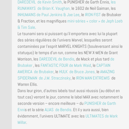
DAREDEVIL de Kevin Smith
, le PUNISHER de Garth Ennis,
les
RUNAWAYS de Brian K. Vaughan,
le 1602 de Neil Gaiman, les
INHUMAINS de Paul Jenkins & Jae Lee
, le
IRON FIST
de Brubaker
& Fraction, et les magnifiques
mini-séries « color » de Jeph Loeb
& Tim Sale
.
Le tsunami sera si puissant qu’il emportera avec lui la plupart
des séries régulières de l’univers Marvel, lesquelles seront
contaminées par l’esprit MARVEL KNIGHTS (bouleversant ainsi le
statuquo) le temps d’un run, comme les NEW X-MEN de Grant
Morrison, les
DAREDEVIL de Bendis
, de Mack et plus tard
de
Brubaker
, les
FANTASTIC FOUR de Mark Waid
, le
CAPTAIN
AMERICA de Brubaker
, le
HULK de Bruce Jones,
le
AMAZING
SPIDERMAN de J.M. Straczinsky
, le
IRON MAN EXTREMIS
de
Warren Ellis.
Dans leur giron, d’autres labels tout aussi réussis (au début en
tout cas) verront le jour, comme le label MAX avec notamment la
seconde version – encore meilleure – du
PUNISHER de Garth
Enni
s et la série
ALIAS de Bendis
. Et il y aura aussi, bien
évidemment, l’univers ULTIMATE avec les
ULTIMATES de Mark
Millar
.