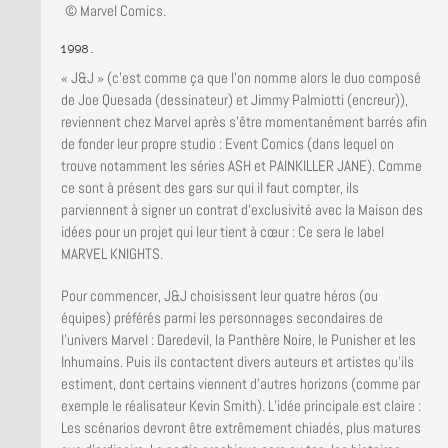
© Marvel Comics.
1998.
« J&J » (c’est comme ça que l’on nomme alors le duo composé
de Joe Quesada (dessinateur) et Jimmy Palmiotti (encreur)),
reviennent chez Marvel après s’être momentanément barrés afin
de fonder leur propre studio : Event Comics (dans lequel on
trouve notamment les séries ASH et PAINKILLER JANE). Comme
ce sont à présent des gars sur qui il faut compter, ils
parviennent à signer un contrat d’exclusivité avec la Maison des
idées pour un projet qui leur tient à cœur : Ce sera le label
MARVEL KNIGHTS.
Pour commencer, J&J choisissent leur quatre héros (ou
équipes) préférés parmi les personnages secondaires de
l’univers Marvel : Daredevil, la Panthère Noire, le Punisher et les
Inhumains. Puis ils contactent divers auteurs et artistes qu’ils
estiment, dont certains viennent d’autres horizons (comme par
exemple le réalisateur Kevin Smith). L’idée principale est claire :
Les scénarios devront être extrêmement chiadés, plus matures